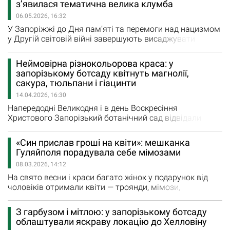
з’явилася тематична велика клумба
міської ради, на гостей чекають знайомі народні
06.05.2026, 16:32
мотиви й сучасні аранжування у звучанні бандури.
Також під час заходу відбудуться…
У Запоріжжі до Дня пам’яті та перемоги над нацизмом
у Другій світовій війні завершують висаджувати
центральний квітник на Алеї Бойової Слави. Як
повідомляє пресслужба Запорізької міської ради,
Неймовірна різнокольорова краса: у
загалом на клумбі площею близько тисячі кв. м
запорізькому ботсаду квітнуть магнолії,
працівники КРБП «Зеленбуд» планують висадити понад
сакура, тюльпани і гіацинти
15,5 тис. однорічних квітів, більшу частину з яких
14.04.2026, 16:30
становить…
Напередодні Великодня і в день Воскресіння
Христового Запорізький ботанічний сад відвідали
понад 500 мешканців і гостей міста. І тут є чим
милуватися! Цей острівець живої природи гарний у
«Син прислав гроші на квіти»: мешканка
будь-яку пору (взимку квітнуть рослини в
Гуляйполя порадувала себе мімозами
оранжереях), але особливо неймовірний ботсад
08.03.2026, 14:12
весною, коли рослини починають радувати
відвідувачів різноманіттям квітів. Запоріжжя,…
На свято весни і краси багато жінок у подарунок від
чоловіків отримали квіти — троянди, мімози,
тюльпани. А от мешканка Гуляйполя Тетяна
Самойленко, яка працювала в міській лікарні
З гарбузом і мітлою: у запорізькому ботсаду
санітаркою, сама купила собі на 8 березня улюблені
облаштували яскраву локацію до Хелловіну
мімози. Чоловік Тетяни помер під час