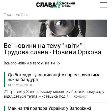
Головна
/
Теги
Всі новини на тему "квіти" |
Трудова слава - Новини Оріхова
Всього новин з тегом 'квіти':
6
До ботсаду - у вишиванці: у парку звучатиме
ніжна бандура
14.05.2026, 20:58
21 травня у Запорізькому міському ботанічному саду
відбудеться тепла мистецька подія — концерт
бандурної музики, наповнений українськими
мелодіями, атмосферою єдності та творчості. Як
Мак на тлі прапора України: у Запоріжжі
повідомляє департамент освіти і науки Запорізької