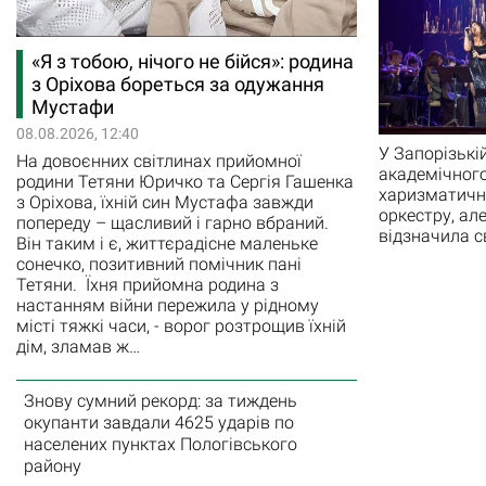
«Я з тобою, нічого не бійся»: родина
з Оріхова бореться за одужання
Мустафи
08.08.2026, 12:40
У Запорізькі
На довоєнних світлинах прийомної
академічного
родини Тетяни Юричко та Сергія Гашенка
харизматична
з Оріхова, їхній син Мустафа завжди
оркестру, ал
попереду – щасливий і гарно вбраний.
відзначила св
Він таким і є, життєрадісне маленьке
сонечко, позитивний помічник пані
Тетяни. Їхня прийомна родина з
настанням війни пережила у рідному
місті тяжкі часи, - ворог розтрощив їхній
дім, зламав ж…
Знову сумний рекорд: за тиждень
окупанти завдали 4625 ударів по
населених пунктах Пологівського
району