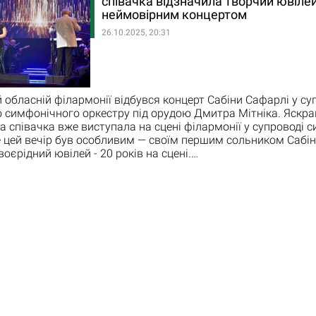
співачка відзначила творчий ювіле
неймовірним концертом
26.10.2025, 20:31
й обласній філармонії відбувся концерт Сабіни Сафарлі у су
 симфонічного оркестру під орудою Дмитра Мітніка. Яскра
 співачка вже виступала на сцені філармонії у супроводі 
е цей вечір був особливим — своїм першим сольником Сабі
оєрідний ювілей - 20 років на сцені.…