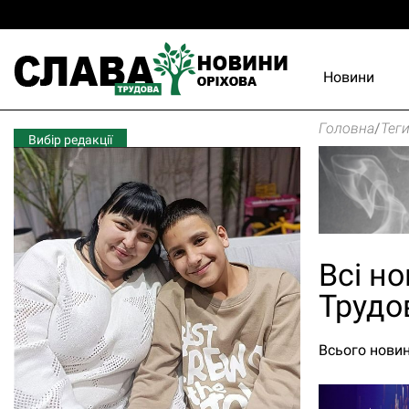
Новини
Головна
/
Тег
Вибір редакції
Всі но
Трудо
Всього новин