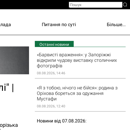
Влада
Питання по суті
Більше...
Останні новини
«Барвисті враження»: у Запоріжжі
відкрили чудову виставку столичних
фотографів
08.08.2026, 14:46
" |
«Я з тобою, нічого не бійся»: родина з
Оріхова бореться за одужання
Мустафи
08.08.2026, 12:40
Новини від 07.08.2026
порізька