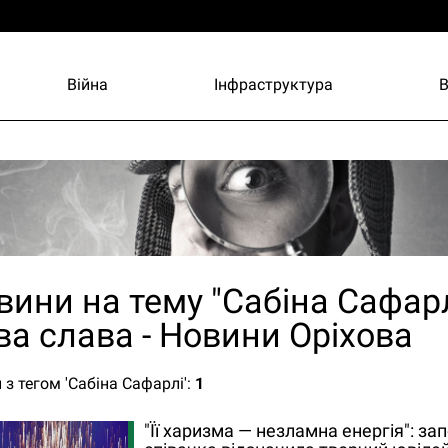
Війна
Інфраструктура
и
вини на тему "Сабіна Сафарлі
ва слава - Новини Оріхова
 з тегом 'Сабіна Сафарлі':
1
"Її харизма — незламна енергія": за