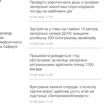
й
Пройдуть короткочасні дощі з грозами:
запорізькі синоптики спрогнозували
погоду на найближчі дні
07.08.2026, 17:23
Застрягла у глині на глибині 10 метрів:
проводі
запорізькі сапери ДСНС знищили
ва
російську 500-кілограмову авіабомбу
симфонічного
07.08.2026, 15:48
на Сафарлі
Працювати доводиться і під
обстрілами: за місяць запорізькі
рятувальники здійснили понад 1200
виїздів
07.08.2026, 13:30
Врятували захисні споруди: з початку
серпня ворог здійснив шість атак на
підстанції «Запоріжжяобленерго»
07.08.2026, 11:19