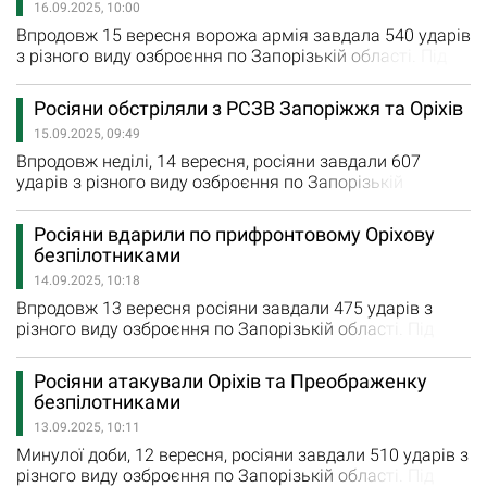
16.09.2025, 10:00
Запоріжжя, Плавнів, Червоного та Новоданилівки
росіяни чотири рази обстріляли з…
Впродовж 15 вересня ворожа армія завдала 540 ударів
з різного виду озброєння по Запорізькій області. Під
ударами були 16 населених пунктів регіону. Внаслідок
російського удару по Новопавлівці загинула людина,
Росіяни обстріляли з РСЗВ Запоріжжя та Оріхів
крім того поранення отримав мешканець Богданівки.
15.09.2025, 09:49
Внаслідок нічної атаки Запоріжжя одна людина
загинула, ще 13 - постраждали. Російські військові
Впродовж неділі, 14 вересня, росіяни завдали 607
здійснили…
ударів з різного виду озброєння по Запорізькій
області. Під ворожими обстрілами були 17 населених
пунктів регіону. Минулої доби зафіксовано три
Росіяни вдарили по прифронтовому Оріхову
повідомлення про пошкодження приватних будинків та
безпілотниками
господарчих споруд. Вчора російські війська здійснили
14.09.2025, 10:18
9 авіаційних ударів по Гуляйполю, Залізничному,
Успенівці, Червоному та…
Впродовж 13 вересня росіяни завдали 475 ударів з
різного виду озброєння по Запорізькій області. Під
ворожими ударами були 15 міст та сіл регіону. Шість
разів загарбники обстріляли з РСЗВ Новоандріївку,
Росіяни атакували Оріхів та Преображенку
Малинівку, Червоне та Васинівку. Стільки ж авіаційних
безпілотниками
ударів ворог завдав по Приморському, Гуляйполю,
13.09.2025, 10:11
Залізничному, Малинівці, Полтавці та Червоному. 156
артилерійських…
Минулої доби, 12 вересня, росіяни завдали 510 ударів з
різного виду озброєння по Запорізькій області. Під