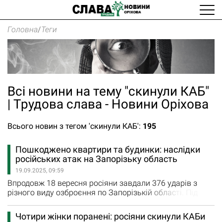
Головна
/
Теги
Всі новини на тему "скинули КАБ"
| Трудова слава - Новини Оріхова
Всього новин з тегом 'скинули КАБ':
195
Пошкоджено квартири та будинки: наслідки
російських атак на Запорізьку область
19.09.2025, 09:59
Впродовж 18 вересня росіяни завдали 376 ударів з
різного виду озброєння по Запорізькій області. Під
ворожим вогнем були 14 населених пунктів регіону.
Внаслідок авіаудару по Пологівському району
Чотири жінки поранені: росіяни скинули КАБи
поранення отримали чотири жінки. Загалом впродовж