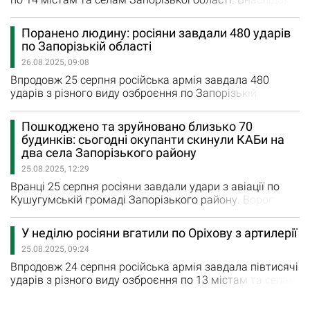
російських ударів постраждала 25-річна жінка. У неї
гостра реакція на стрес, зазначили у пресслужбі
Поранено людину: росіяни завдали 480 ударів
Нацполіції Запорізької області. Тричі росіяни вчора
по Запорізькій області
обстріляли з РСЗВ Плавні, Новоданилівку, Малу
26.08.2025, 09:08
Токмачку. Ще шість авіаційних ударів було завдано
ворогом по Оріхову,…
Впродовж 25 серпня російська армія завдала 480
ударів з різного виду озброєння по Запорізькій
області. Окупанти гатили по 17 містам та селам
регіону. Внаслідок ворожого удару по Біленькому
Пошкоджено та зруйновано близько 70
поранено поліцейського офіцера. Чотирма обстрілами
будинків: сьогодні окупанти скинули КАБи на
з РСЗВ накрили окупанти Плавні, Преображенку,
два села Запорізького району
Полтавку, Білогірʼя. Ще 11 авіаударів було завдано
25.08.2025, 12:29
загарбниками по Кушугуму,…
Вранці 25 серпня росіяни завдали удари з авіації по
Кушугумській громаді Запорізького району. Ворог
скинув на два села п’ять керованих авіабомб.
«Внаслідок обстрілу пошкоджені будинки, лінії
У неділю росіяни вгатили по Оріхову з артилерії
електропередач та газопостачання. Інформація про
25.08.2025, 09:24
постраждалих уточнюється», - написав Іван Федоров,
голова Запорізької ОВА. Як додали в Кушугумській
Впродовж 24 серпня російська армія завдала півтисячі
громаді,…
ударів з різного виду озброєння по 13 містам та селам
Запорізької області. Внаслідок ворожих влучань
зафіксовано 19 повідомлень про руйнування. Плавні