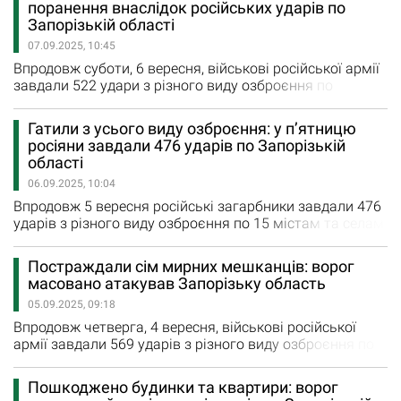
поранення внаслідок російських ударів по
мешканців. На місці влучання виникла пожежа,
Запорізькій області
площею 10 кв. м, яку приборкали рятувальники. На
07.09.2025, 10:45
жаль, російська авіабомба вбила 49-річну…
Впродовж суботи, 6 вересня, військові російської армії
завдали 522 удари з різного виду озброєння по
Запорізькій області. Під ворожими ударами були 17
міст та сіл Запорізького, Пологівського та
Гатили з усього виду озброєння: у п’ятницю
Василівського районів, а також Запоріжжя. Росіяни
росіяни завдали 476 ударів по Запорізькій
двічі обстріляли з РСЗВ Новоандріївку та Білогірʼя.
області
Крім того, загарбники завдали сім авіаударів по
06.09.2025, 10:04
Успенівці, Малинівці та…
Впродовж 5 вересня російські загарбники завдали 476
ударів з різного виду озброєння по 15 містам та селам
Запорізької області. Внаслідок ворожих влучань
зафіксовано 17 повідомлень про руйнування. Малу
Постраждали сім мирних мешканців: ворог
Токмачку та Білогір’я росіяни двічі обстріляли з РСЗВ.
масовано атакував Запорізьку область
Ще п’ять авіаударів завдав ворог по Успенівці,
05.09.2025, 09:18
Новоандріївці, Червоній Криниці та Малинівці. 135…
Впродовж четверга, 4 вересня, військові російської
армії завдали 569 ударів з різного виду озброєння по
Запорізькій області. Під ворожим вогнем були 14 міст
та сіл регіону. Вчора росіяни завдали шість авіаційних
Пошкоджено будинки та квартири: ворог
ударів по Степногірську, Гуляйполю, Малій Токмачці,