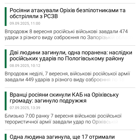
населеним пунктам регіону. Новояковлівку, Малинівку
та Малу Токмачку окупаційні війська обстріляли з
Росіяни атакували Оріхів безпілотниками та
реактивних систем залпового вогню. Вісім авіаударів
обстріляли з РСЗВ
було завдано росіянами по Гуляйполю, Новоданилівці,
09.09.2025, 11:00
Червоному та Малинівці. Території Плавнів, Гуляйполя,
Щербаків,…
Впродовж 8 вересня російські військові завдали 474
удари з різного виду озброєння по Запорізькій області.
Під ворожим вогнем були 13 міст та сіл регіону.
Гуляйполе, Оріхів та Малу Токмачку росіяни чотири
Дві людини загинули, одна поранена: наслідки
рази обстріляли з РСЗВ. Ще сім авіаційних ударів
російських ударів по Пологівському району
ворог завдав по Веселянці, Гуляйполю, Новоданилівці
08.09.2025, 10:12
та Червоному. 127 артилерійських ударів завдано
окупантами по…
Впродовж неділі, 7 вересня, військові російської армії
завдали 449 ударів з різного виду озброєння по 18
містам та селам Запорізької області. Тричі росіяни
обстріляли з реактивних систем залпового вогню
Вранці росіяни скинули КАБ на Оріхівську
Білогірʼя, Червоне та Малинівку. Вісім авіаційних
громаду: загинуло подружжя
ударів ворог завдав по Лукʼянівському, Новопавлівці,
07.09.2025, 13:39
Щербаках, Вишневому, Червоному та Малинівці. 110
артилерійських…
Близько 7:00 ранку 7 вересня військові російської
терористичної армії завдали удар по Оріхівській
громаді в Запорізькій області. Ворог скинув керовану
авіабомбу на село Новопавлівка. Внаслідок
Одна людина загинула, ще 17 отримали
російського удару зруйновано будинок мирних