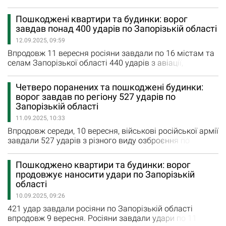
ворожими обстрілами були 19 міст та сіл регіону. Малу
Токмачку та Білогірʼя росіяни двічі обстріляли з
Пошкоджені квартири та будинки: ворог
реактивних систем залпового вогню. Дев’ять
завдав понад 400 ударів по Запорізькій області
авіаударів загарбники завдали по Новояковлівці,
12.09.2025, 09:59
Веселянці, Залізничному, Гуляйполю, Білогірʼю,
Малинівці, Полтавці,…
Впродовж 11 вересня росіяни завдали по 16 містам та
селам Запорізької області 440 ударів з авіації,
артилерії, реактивних систем залпового вогню та
безпілотників. На жаль, внаслідок авіаудару по
Четверо поранених та пошкоджені будинки:
Успенівці загинув 65-річний чоловік. Новоандріївку та
ворог завдав по регіону 527 ударів по
Малинівку росіяни двічі обстріляли з РСЗВ, ще сім
Запорізькій області
авіаударів ворог завдав по Залізничному, Білогір’ю,
11.09.2025, 10:33
Успенівці,…
Впродовж середи, 10 вересня, військові російської армії
завдали 527 ударів з різного виду озброєння по
Запорізькій області. Ворожа армія завдала удари по
14 містам та селам Запорізької області.
Пошкоджено квартири та будинки: ворог
Новоданилівку, Малу Токмачку, Червоне та
продовжує наносити удари по Запорізькій
Преображенку росіяни п’ять разів обстріляли з
області
реактивних систем залпового вогню. 11 авіаударів
10.09.2025, 09:26
ворог завдав по Оріхову, Залізничному,…
421 удар завдали росіяни по Запорізькій області
впродовж 9 вересня. Росіяни завдали удари по 11