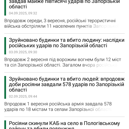
завдав майже півтисячі ударів по Запорізькій
Червоному та Омельнику. Ще шість ударів з
області
реактивних систем залпового вогню росіяни завдали
04.09.2025, 09:32
по Малій Токмачці,…
Впродовж середи, 3 вересня, російські терористичні
війська обстріляли 11 населених пунктів Запорізької
області. Загалом окупанти нанесли 487 ударів по
Запорізькій області. Шість ударів з реактивних систем
Зруйновано будинки та вбито людину: наслідки
залпового вогню окупанти нанесли по Плавням,
російських ударів по Запорізькій області
Новоданилівці та Білогірʼю. Ще 12 авіаційних ударів
03.09.2025, 09:30
нанесли загарбники по Плавнях, Гуляйполю, Успенівці,
Білогірʼю…
Впродовж 2 вересня під ворожим вогнем були 12 міст
та сіл Запорізької області. Загалом вчора російська
армія завдала 408 ударів по регіону. На жаль,
внаслідок авіаудару по Успенівці загинув 62-річний
Зруйновано будинки та вбито людей: впродовж
чоловік. У вівторок росіяни завдали шість авіаційних
доби росіяни завдали 578 ударів по Запорізькій
ударів по Гуляйполю, Успенівці, Полтавці та
області
Червоному. Ще чотири рази обстріляли Гуляйполе,
02.09.2025, 09:44
Малу Токмачку та Червоне…
Впродовж 1 вересня російська армія завдала 578
ударів по 18 містам та селам Запорізької області.
Наслідок російського авіаудару по Омельнику
Пологівського району загинули двоє людей. З
Росіяни скинули КАБ на село в Пологівському
реактивних систем залпового вогню росіяни
району та вбили подружжя