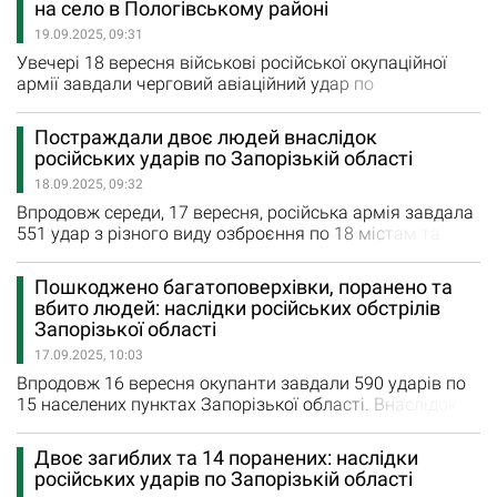
на село в Пологівському районі
четверга росіяни завдали п’ять авіаударів по
19.09.2025, 09:31
Гуляйполю, Воздвижівці, Червоному та Малинівці, а
також тричі обстріляли…
Увечері 18 вересня військові російської окупаційної
армії завдали черговий авіаційний удар по
Пологівському району Запорізької області. Ворог
скинув щонайменше три авіабомби на Воздвижівку.
Постраждали двоє людей внаслідок
Ворожі авіабомби зруйнували будинки та господарчі
російських ударів по Запорізькій області
споруди на кількох вулицях. Четверо жінок отримали
18.09.2025, 09:32
поранення. Постраждалим 29, 50, 63 та 88 років. Лікарі
надають їм всю необхідну…
Впродовж середи, 17 вересня, російська армія завдала
551 удар з різного виду озброєння по 18 містам та
селам Запорізького, Пологівського та Василівського
районів Запорізької області. Внаслідок російського
Пошкоджено багатоповерхівки, поранено та
удару дроном по маршрутці у Приморському
вбито людей: наслідки російських обстрілів
поранення отримав чоловік, а внаслідок авіаудару по
Запорізької області
селу Різдвянка постраждала жінка. Вчора Білогірʼя,
17.09.2025, 10:03
Малинівку та Червоне…
Впродовж 16 вересня окупанти завдали 590 ударів по
15 населених пунктах Запорізької області. Внаслідок
ворожих обстрілів по Запоріжжю одна людина
загинула, ще 20, в тому числі четверо дітей, поранені.
Двоє загиблих та 14 поранених: наслідки
Внаслідок удару безпілотником по Запорізькому
російських ударів по Запорізькій області
району поранення отримали двоє чоловіків.