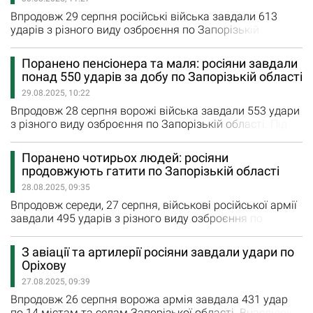
отримали поранення внаслідок ворожих ударів. Вчора
росіяни завдали 10 ракетних уларів по Запоріжжю.
Впродовж 29 серпня російські війська завдали 613
Крім того, окупанти…
ударів з різного виду озброєння по Запорізькій
області. Під ворожим вогнем були 15 міст та сіл
регіону. Росіяни завдали сім ракетних ударів по
Поранено пенсіонера та маля: росіяни завдали
Запоріжжю, а також вісім авіаційних ударів по
понад 550 ударів за добу по Запорізькій області
Комишувасі, Гуляйполю, Малій Токмачці, Білогірʼю,
29.08.2025, 10:22
Малинівці. Крім того, окупаційні війська вісім разів
обстріляли з реактивних…
Впродовж 28 серпня ворожі війська завдали 553 удари
з різного виду озброєння по Запорізькій області. Під
ворожим вогнем були 13 міст та сіл регіону. Вчора
ворожі війська завдали чотири удари з РСЗВ по Малій
Поранено чотирьох людей: росіяни
Токмачці та Новоданилівці. Ще п’ять авіаударів ворог
продовжують гатити по Запорізькій області
завдав по Малокатеринівці, Приморському,
28.08.2025, 09:35
Новоданилівці, Білогір`ю. 168 артилерійських ударів
завдано…
Впродовж середи, 27 серпня, військові російської армії
завдали 495 ударів з різного виду озброєння по
Запорізькій області. Внаслідок ворожого авіаудару по
Успенівці поранення отримали троє мирних мешканців,
З авіації та артилерії росіяни завдали удари по
а через ворожу атаку Запорізького району
Оріхову
постраждала одна людина. Вчора росіяни завдали
27.08.2025, 09:39
один ракетний удар по Запоріжжю, а також тричі
обстріляли з реактивних систем…
Впродовж 26 серпня ворожа армія завдала 431 удар
по 14 містам та селам Запорізької області. Внаслідок