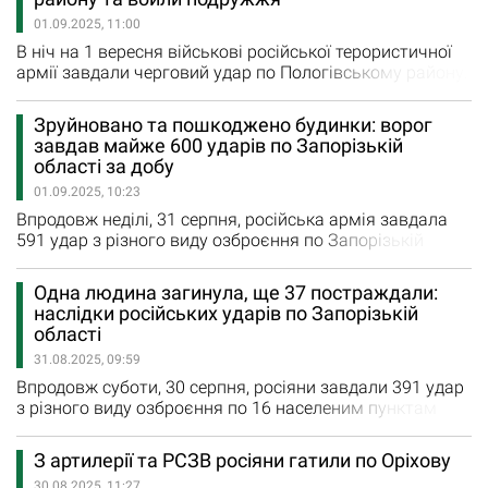
обстріляли Щербаки, Новоандріївку та Малу Токмачку.
01.09.2025, 11:00
Ще шість авіаційних ударів ворог завдав по
Омельнику, Єгорівці, Новоселівці, Білогірʼю,…
В ніч на 1 вересня військові російської терористичної
армії завдали черговий удар по Пологівському району.
На жаль, внаслідок цього авіаудару загинуло
подружжя. Росіяни атакували керованими
Зруйновано та пошкоджено будинки: ворог
авіабомбами село Омельник. Зруйновані будинки. В
завдав майже 600 ударів по Запорізькій
одній зі зруйнованих осель виявили тіла подружжя.
області за добу
Вони загинули внаслідок російського авіаудару. Їм
01.09.2025, 10:23
було по 64 роки. Нагадаємо,…
Впродовж неділі, 31 серпня, російська армія завдала
591 удар з різного виду озброєння по Запорізькій
області. Під ворожим вогнем були 20 міст та сіл
регіону. Внаслідок російської атаки Преображенки
Одна людина загинула, ще 37 постраждали:
поранення отримала 66-річна жінка. Тричі ворог
наслідки російських ударів по Запорізькій
обстріляв з РСЗВ Щербаки, Новоандріївку та Малу
області
Токмачку. Ще шість авіаційних ударів було завдано
31.08.2025, 09:59
окупантами по Гуляйполю,…
Впродовж суботи, 30 серпня, росіяни завдали 391 удар
з різного виду озброєння по 16 населеним пунктам
Запорізькій області. Внаслідок російських влучань у
Запоріжжі загинула одна людина. Ще 37 людей у
З артилерії та РСЗВ росіяни гатили по Оріхову
Запоріжжі, Запорізькому та Пологівському районах
30.08.2025, 11:27