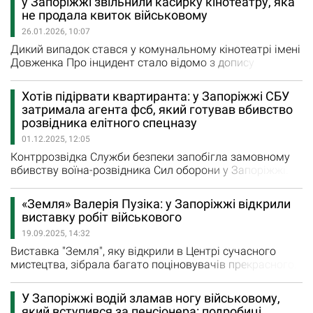
у Запоріжжі звільнили касирку кінотеатру, яка
проєкт та головного героя моновистави розповіли
не продала квиток військовому
директорка Дому актора Ольга Донік та керівник…
26.01.2026, 10:07
Дикий випадок стався у комунальному кінотеатрі імені
Довженка Про інцидент стало відомо з допису
очевидців у соцмережі. За їхніми словами,
військовослужбовець, який уперше за чотири роки
Хотів підірвати квартиранта: у Запоріжжі СБУ
отримав відпустку, прийшов до кінотеатру ім.
затримала агента фсб, який готував вбивство
Довженка, щоб відвідати сеанс. Однак касирка
розвідника елітного спецназу
відмовилась продати йому квиток, пояснивши це
01.12.2025, 12:05
фразою: «Ти там заснеш і що нам тоді з…
Контррозвідка Служби безпеки запобігла замовному
вбивству воїна-розвідника Сил оборони у Запоріжжі.
Як повідомляє пресцентр Служби безпеки України, за
результатами дій на випередження у місті затримано
«Земля» Валерія Пузіка: у Запоріжжі відкрили
агента фсб, який готував ліквідацію бійця елітного
виставку робіт військового
розвідпідрозділу Десантно-штурмових військ ЗСУ.
19.09.2025, 14:32
"Зловмисник намагався закласти саморобний
вибуховий пристрій…
Виставка "Земля", яку відкрили в Центрі сучасного
мистецтва, зібрала багато поціновувачів прекрасного.
Валерій Пузік - український військовий, письменник,
художник, режисер і сценарист. Автор художньої прози
У Запоріжжі водій зламав ногу військовому,
та нон-фікшн про війну й сучасний досвід, учасник
який вступився за пенсіонера: подробиці