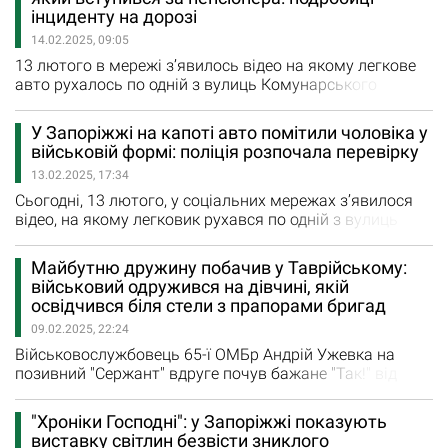
багатьох виставок живопису та графіки в Україні й за
інциденту на дорозі
кордоном; працював у кіно та телебаченні (Babylon’13,…
14.02.2025, 09:05
13 лютого в мережі з’явилось відео на якому легкове
авто рухалось по одній з вулиць Комунарського
району міста, а на його капот був військовий.
З’ясувалось, що водій Ford на пішохідному переході
У Запоріжжі на капоті авто помітили чоловіка у
ледве не збив літнього чоловіка та на ходу почав з ним
військовій формі: поліція розпочала перевірку
сваритися. За пішохода заступився військовий та
13.02.2025, 17:34
намагався зупинити машину. «Не зупиняючи
транспортний…
Сьогодні, 13 лютого, у соціальних мережах з’явилося
відео, на якому легковик рухався по одній з вулиць
Комунарського району Запоріжжя, а на його капот був
чоловік у формі. Правоохоронці вже прокоментували
Майбутню дружину побачив у Таврійському:
цю подію. Вони зазначили, що наразі особи всіх
військовий одружився на дівчині, якій
учасників встановлені. «За фактом інциденту за участі
освідчився біля стели з прапорами бригад
військовослужбовця та водія транспортного засобу…
09.02.2025, 22:24
Військовослужбовець 65-ї ОМБр Андрій Ужевка на
позивний "Сержант" вдруге почув бажане "Так!" від
коханої Світлани Афанас’євої. Нещодавно захисник
освідчився дівчині дорогою на фронт — біля стели
"Хроніки Господні": у Запоріжжі показують
"Оріхівського району". А вже 1 лютого Світлана знову
виставку світлин безвісти зниклого