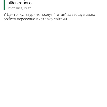
сказала йому "Так!", але вже як своєму чоловіку. Про їх
військового
історію…
12.07.2024, 15:27
У Центрі культурних послуг "Титан" завершує свою
роботу пересувна виставка світлин
військовослужбовця з Павлограда Олександра
Господа "Хроніки Господні". Олександр Господ, як
повідомляє сайт міської ради, у 2014 році пішов
захищати рідну країну добровольцем у складі Правого
сектора. У 2018 році був зарахований сапером у склад
93-ї окремої механізованої…