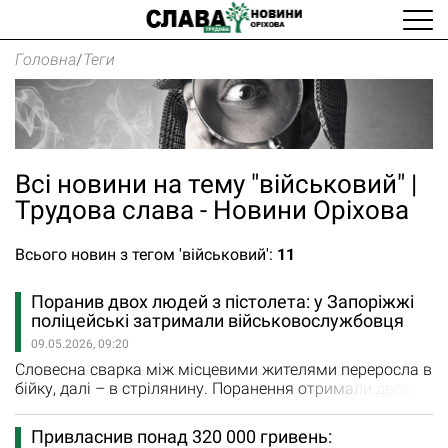
Головна
/
Теги
Всі новини на тему "військовий" |
Трудова слава - Новини Оріхова
Всього новин з тегом 'військовий':
11
Поранив двох людей з пістолета: у Запоріжжі
поліцейські затримали військовослужбовця
09.05.2026, 09:20
Словесна сварка між місцевими жителями переросла в
бійку, далі – в стрілянину. Поранення отримали двоє
учасників інциденту – 17-річний підліток і 33-річний
чоловік. Їх госпіталізовано. Чоловіка, який застосував
Привласнив понад 320 000 гривень:
зброю, затримали. За цим фактом розпочато