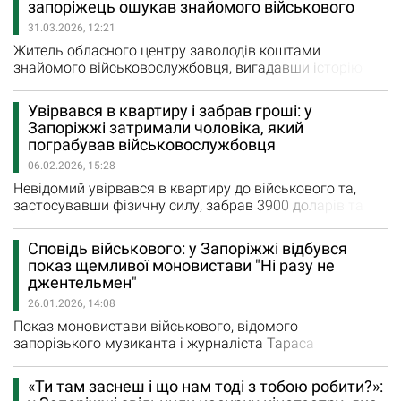
запоріжець ошукав знайомого військового
кримінальне провадження. Як повідомляє відділ
31.03.2026, 12:21
комунікації ГУНП в Запорізькій області, інформація
про…
Житель обласного центру заволодів коштами
знайомого військовослужбовця, вигадавши історію
про необхідність лікування неіснуючої дитини в
Німеччині. Як зазначає відділ комунікації ГУНП в
Увірвався в квартиру і забрав гроші: у
Запорізькій області, використовуючи персональні дані
Запоріжжі затримали чоловіка, який
потерпілого, фігурант також оформив на воїна низку
пограбував військовослужбовця
онлайн-кредитів. Зловмиснику загрожує до 8 років
06.02.2026, 15:28
в'язниці. «Слідчі…
Невідомий увірвався в квартиру до військового та,
застосувавши фізичну силу, забрав 3900 доларів та
близько 20 000 гривень. Фігуранта затримали
оперативники. Як повідомляє відділ комунікації
Сповідь військового: у Запоріжжі відбувся
Головного управління Нацполіції Запорізької області,
показ щемливої моновистави "Ні разу не
злочин розкрили оперативники та слідчі відділу поліції
джентельмен"
№ 5 (Хортицький) Запорізького райуправління поліції
26.01.2026, 14:08
"У результаті…
Показ моновистави військового, відомого
запорізького музиканта і журналіста Тараса
Василенка "Ні разу не джентельмен" відбувся на сцені
театру-лабораторії «Vie», який входить до театральної
«Ти там заснеш і що нам тоді з тобою робити?»:
платформи “Дім актора”. Перед показом про цей