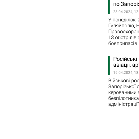
по Запорі
23.04.2024, 12
У понеділок, 
Гуляйполю, Н
Правоохоронц
13 обстрілів
боєприпасів
Російські
авіації, 
19.04.2024, 18
Військові ро
Запорізької 
керованими а
безпілотника
адміністраці