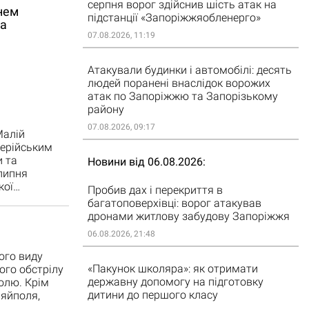
серпня ворог здійснив шість атак на
гнем
підстанції «Запоріжжяобленерго»
ка
07.08.2026, 11:19
Атакували будинки і автомобілі: десять
людей поранені внаслідок ворожих
атак по Запоріжжю та Запорізькому
району
07.08.2026, 09:17
Малій
лерійським
и та
Новини від 06.08.2026
липня
кої…
Пробив дах і перекриття в
багатоповерхівці: ворог атакував
дронами житлову забудову Запоріжжя
06.08.2026, 21:48
ого виду
«Пакунок школяра»: як отримати
ого обстрілу
державну допомогу на підготовку
олю. Крім
дитини до першого класу
ляйполя,