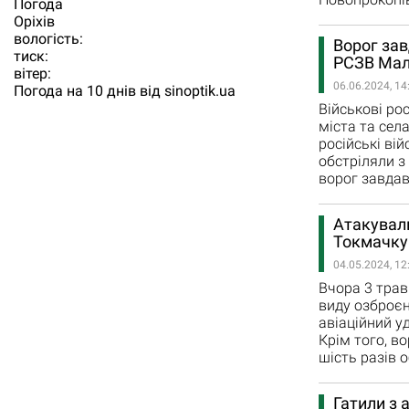
Погода
Орiхiв
вологість:
Ворог зав
тиск:
РСЗВ Мал
вітер:
06.06.2024, 14
Погода на 10 днів від
sinoptik.ua
Військові ро
міста та сел
російські ві
обстріляли з
ворог завдав
Атакували
Токмачку 
04.05.2024, 12
Вчора 3 трав
виду озброєн
авіаційний у
Крім того, в
шість разів 
Гатили з 