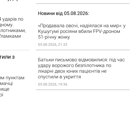
Новини від 05.08.2026
4 ударів по
дному.
«Продавала овочі, надіялася на мир»: у
ілотниками,
Кушугумі росіяни вбили FPV-дроном
 Уламками
51-річну жінку
05.08.2026, 21:33
тили з
Батьки письмово відмовилися: під час
удару ворожого безпілотника по
лікарні двох юних пацієнтів не
спустили в укриття
ним пунктам
кмачці
05.08.2026, 19:36
лище
ої