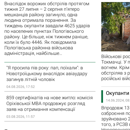
Внаслідок ворожих обстрілів протягом
тижня 27 липня – 2 серпня п’ятеро
мешканців району загинуло, одна
людина отримала поранення. За
тиждень окупанти завдали 4625 ударів
по населених пунктах Пологівського
району. Це більше, ніж тижнем раніше,
коли їх було 4446. Як повідомила
Пологівська районна військова
адміністрація, найбільше…
Військові ро
Токмачці. У 
вогнем. Крім
"Я просила пів року: пап, поїхали": в
обстріляв з 
Новотроїцькому внаслідок авіаудару
російські ві
загинув літній чоловік
04.08.2026, 17:52
Окупанти
859 сертифікатів на нове житло: комісія
14.06.2024, 08
Оріхівської МВА продовжує розгляд
Впродовж 13 
заяв на отримання компенсації
озброєння по
03.08.2026, 11:57
зруйновано 2
того, з РСЗВ
Новопрокопів