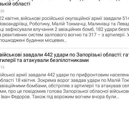
зькій області
:26
22 квітня, військові російської окупаційної армії завдали 51
овоандріївці, Роботину, Малій Токмачці, Малинівці та Лева
і зафіксували влучання 2 авіаційних бомб, 182 удари безп
 з реактивних систем залпового вогню та 317 – з артилерії.
 пошкоджені будинки місцевих…
 військові завдали 442 удари по Запорізькі області: га
артилерії та атакували безпілотниками
:15
сійської армії завдали 442 удари по прифронтовим населе
області 18 квітня. Зокрема ворог завдав удари по Малій То
віаційними бомбами, обстріляв з артилерії та атакував се
ми, про це повідомив голова Запорізької обласної військов
ї Іван Федоров. Також під ворожим вогнем вчора були…