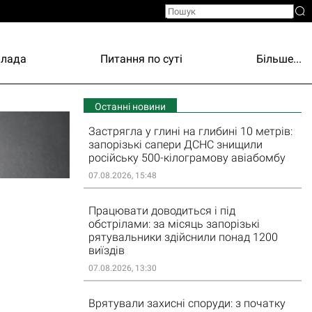
Влада
Питання по суті
Більше...
Останні новини
Застрягла у глині на глибині 10 метрів:
запорізькі сапери ДСНС знищили
російську 500-кілограмову авіабомбу
07.08.2026, 15:48
Працювати доводиться і під
обстрілами: за місяць запорізькі
и
рятувальники здійснили понад 1200
виїздів
07.08.2026, 13:30
Врятували захисні споруди: з початку