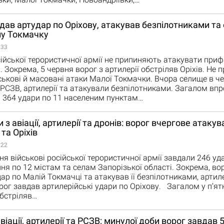
дав артудар по Оріхову, атакував безпілотниками та 
у Токмачку
:33
сійської терористичної армії не припиняють атакувати приф
а. Зокрема, 5 червня ворог з артилерії обстріляв Оріхів. Не
йськові й масовані атаки Малої Токмачки. Вчора селище в ч
 РСЗВ, артилерії та атакували безпілотниками. Загалом вп
 364 удари по 11 населеним пунктам…
 з авіації, артилерії та дронів: ворог вчергове атаку
та Оріхів
:22
ня військові російської терористичної армії завдали 246 уда
ня по 12 містам та селам Запорізької області. Зокрема, во
дар по Малій Токмачці та атакував її безпілотниками, артил
орог завдав артилерійські удари по Оріхову. Загалом у п’я
обстріляв…
авіації, артилерії та РСЗВ: минулої доби ворог завдав 