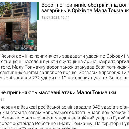
Ворог не припиняє обстріли: під во
загарбників Оріхів та Мала Токмач
13.07.2024, 10:11
сійської армії не припиняють завдавати удари по Оріхову і 
п'ятницю ці населені пункти окупаційна армія накрила арти
 того, Малу Токмачку ворог також атакував безпілотникам
реактивних систем залпового вогню. Загалом впродовж 12 
йськові завдали 272 удари по 10 населених пунктах Запорізь
 не припиняють масовані атаки Малої Токмачки
:51
червня військові російської армії завдали 346 ударів з різн
 7 містам та селам Запорізької області. Внаслідок російськ
 будинки. У четвер ворог завдав авіаційний удар по Гуляйп
 ворог обстріляв Роботине і Малу Токмачку. По території Гу
ки, Малої Токмачки, Новоандріївки,…