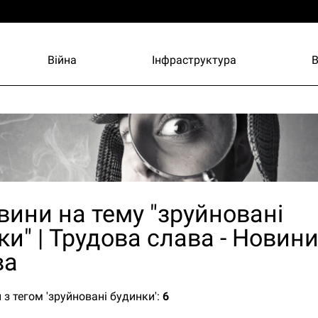
Війна
Інфраструктура
и
овини на тему "зруйновані
ки" | Трудова слава - Новин
ва
 з тегом 'зруйновані будинки':
6