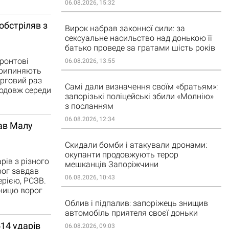
06.08.2026, 15:32
обстріляв з
Вирок набрав законної сили: за
сексуальне насильство над донькою її
батько проведе за гратами шість років
ронтові
06.08.2026, 13:55
 припиняють
ерговий раз
Самі дали визначення своїм «братьям»:
родовж середи
запорізькі поліцейські збили «Молнію»
з посланням
06.08.2026, 12:34
вав Малу
Скидали бомби і атакували дронами:
окупанти продовжують терор
рів з різного
мешканців Запоріжчини
рог завдав
06.08.2026, 10:43
ерією, РСЗВ.
тницю ворог
Облив і підпалив: запоріжець знищив
автомобіль приятеля своєї доньки
514 ударів
06.08.2026, 09:03