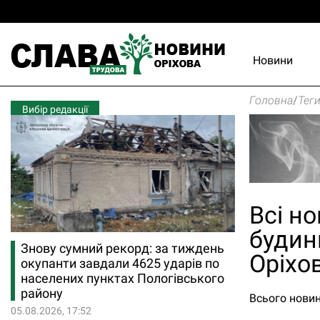
Новини
Головна
/
Тег
Вибір редакції
Всі н
будин
Знову сумний рекорд: за тиждень
Оріхо
окупанти завдали 4625 ударів по
населених пунктах Пологівського
району
Всього новин
05.08.2026, 17:52