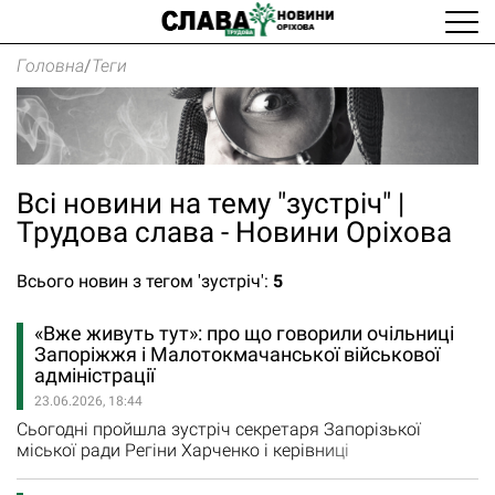
Головна
/
Теги
Всі новини на тему "зустріч" |
Трудова слава - Новини Оріхова
Всього новин з тегом 'зустріч':
5
«Вже живуть тут»: про що говорили очільниці
Запоріжжя і Малотокмачанської військової
адміністрації
23.06.2026, 18:44
Сьогодні пройшла зустріч секретаря Запорізької
міської ради Регіни Харченко і керівниці
Малотокмачанської сільської військової адміністрації
Наталії Жихар. Про це повідомила Регіна Харченко.