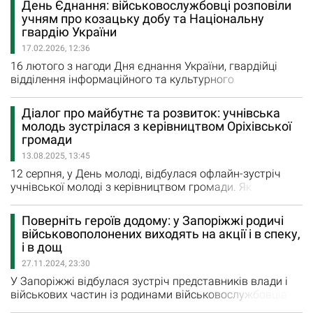
День Єднання: військовослужбовці розповіли
«Мала Токмачка — символ запорізького спротиву
учням про козацьку добу та Національну
російській агресії. Громада, яку ворог не може зламати
гвардію України
й захопити вже понад 1500 днів (!) повномасштабної
17.02.2026, 12:36
війни.…
16 лютого з нагоди Дня єднання України, гвардійці
відділення інформаційного та культурного
забезпечення 15-ої бригади НГУ «Кара-Даг» Анатолій
Діхтяр та Герман Дубінін зустрілися з учнями 8-9-х
Діалог про майбутнє та розвиток: учнівська
класів Запорізької гімназії «Основа». Провели лекції та
молодь зустрілася з керівництвом Оріхівської
поспілкувалися зі школярами. Витоки Національної
громади
гвардії України, яка зараз у…
13.08.2025, 13:45
12 серпня, у День молоді, відбулася офлайн-зустріч
учнівської молоді з керівництвом громади. Як
зазначили в Оріхівській міській військовій
адміністрації, зустріч стала ще одним кроком до
Поверніть героїв додому: у Запоріжжі родичі
відновлення традицій спілкування та взаємодії. "У
військовополонених виходять на акції і в спеку,
теплій і невимушеній атмосфері, за солодощами та
і в дощ
напоями, начальник Оріхівської міської військової
27.11.2024, 23:30
адміністрації Микола…
У Запоріжжі відбулася зустріч представників влади і
військових частин із родинами військовослужбовців
Нацгвардії України, які перебувають у полоні або