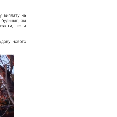
у виплату на
будинків, які
одати, коли
удову нового