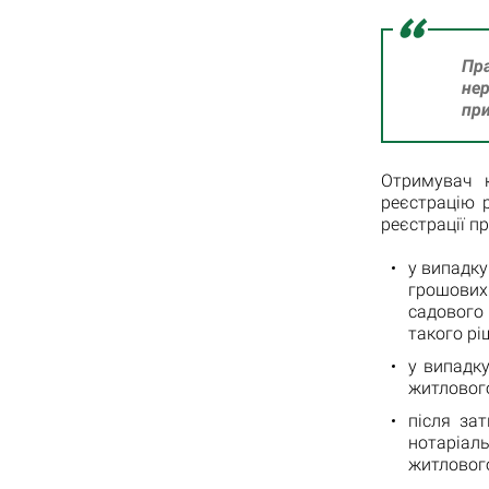
Пр
не
при
Отримувач к
реєстрацію 
реєстрації п
у випадк
грошових
садового
такого рі
у випадк
житловог
після за
нотаріал
житлового