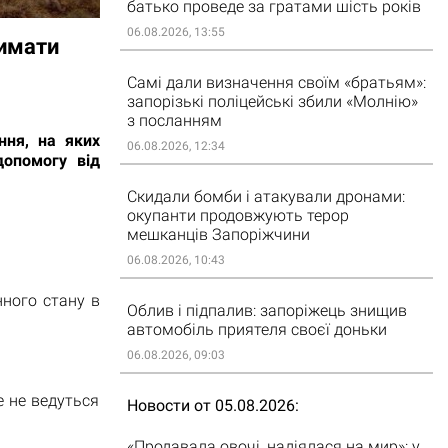
батько проведе за гратами шість років
06.08.2026, 13:55
римати
Самі дали визначення своїм «братьям»:
запорізькі поліцейські збили «Молнію»
з посланням
ння, на яких
06.08.2026, 12:34
опомогу від
Скидали бомби і атакували дронами:
окупанти продовжують терор
мешканців Запоріжчини
06.08.2026, 10:43
нного стану в
Облив і підпалив: запоріжець знищив
автомобіль приятеля своєї доньки
06.08.2026, 09:03
е не ведуться
Новости от 05.08.2026
«Продавала овочі, надіялася на мир»: у