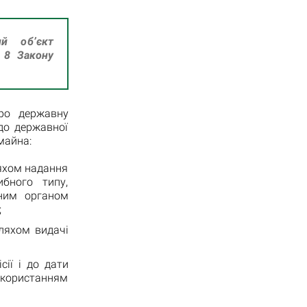
ий об’єкт
і 8 Закону
Про державну
до державної
майна:
яхом надання
бного типу,
еним органом
;
ляхом видачі
ії і до дати
икористанням