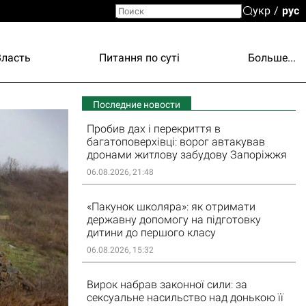
укр
рус
Власть
Питання по суті
Больше...
Последние новости
Пробив дах і перекриття в
багатоповерхівці: ворог автакував
дронами житлову забудову Запоріжжя
06.08.2026, 21:48
«Пакунок школяра»: як отримати
державну допомогу на підготовку
дитини до першого класу
06.08.2026, 15:32
Вирок набрав законної сили: за
сексуальне насильство над донькою її