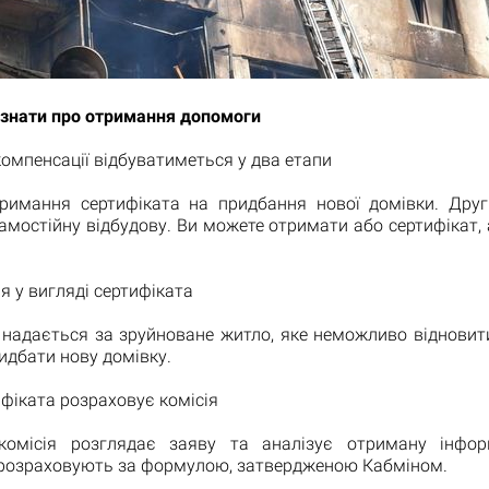
 знати про отримання допомоги
омпенсації відбуватиметься у два етапи
римання сертифіката на придбання нової домівки. Друг
амостійну відбудову. Ви можете отримати або сертифікат,
я у вигляді сертифіката
 надається за зруйноване житло, яке неможливо відновити
идбати нову домівку.
ифіката розраховує комісія
комісія розглядає заяву та аналізує отриману інфо
 розраховують за формулою, затвердженою Кабміном.