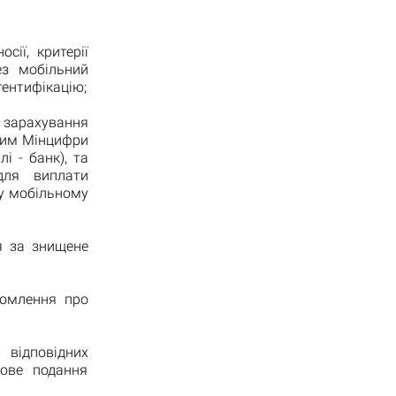
ії, критерії
ез мобільний
тентифікацію;
 зарахування
яким Мінцифри
і - банк), та
для виплати
 у мобільному
я за знищене
домлення про
 відповідних
кове подання