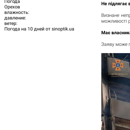
Погода
Не підлягає
Орехов
влажность:
Визнане непр
давление:
можливості 
ветер:
Погода на 10 дней от
sinoptik.ua
Має власник
Заяву може п