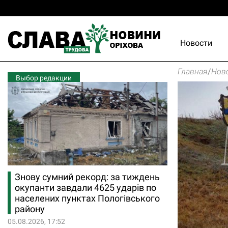
Новости
Главная
/
Нов
Выбор редакции
Знову сумний рекорд: за тиждень
окупанти завдали 4625 ударів по
населених пунктах Пологівського
району
05.08.2026, 17:52