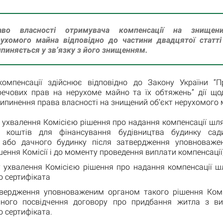
аво власності отримувача компенсації на знищен
рухомого майна відповідно до частини двадцятої статт
пиняється у зв’язку з його знищенням.
омпенсації здійснює відповідно до Закону України “
речових прав на нерухоме майно та їх обтяжень” дії що
рипинення права власності на знищений об’єкт нерухомого 
у ухвалення Комісією рішення про надання компенсації шл
 коштів для фінансування будівництва будинку сади
 або дачного будинку після затвердження уповноваж
шення Комісії і до моменту проведення виплати компенсації
у ухвалення Комісією рішення про надання компенсації ш
о сертифіката
твердження уповноваженим органом такого рішення Коміс
ьного посвідчення договору про придбання житла з в
 сертифіката.