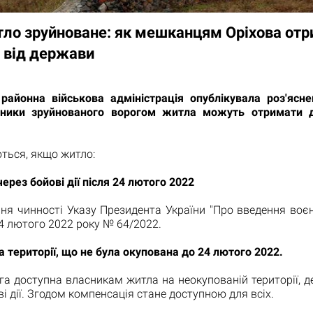
ло зруйноване: як мешканцям Оріхова от
 від держави
 районна військова адміністрація опублікувала роз'ясне
сники зруйнованого ворогом житла можуть отримати д
ться, якщо житло:
ерез бойові дії після 24 лютого 2022
ня чинності Указу Президента України "Про введення воє
 24 лютого 2022 року № 64/2022.
 території, що не була окупована до 24 лютого 2022.
га доступна власникам житла на неокупованій території, д
ві дії. Згодом компенсація стане доступною для всіх.