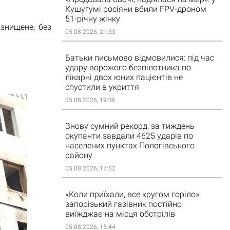
Кушугумі росіяни вбили FPV-дроном
51-річну жінку
 знищене, без
05.08.2026, 21:33
Батьки письмово відмовилися: під час
удару ворожого безпілотника по
лікарні двох юних пацієнтів не
спустили в укриття
05.08.2026, 19:36
Знову сумний рекорд: за тиждень
окупанти завдали 4625 ударів по
населених пунктах Пологівського
району
05.08.2026, 17:52
«Коли приїхали, все кругом горіло»:
запорізький газівник постійно
виїжджає на місця обстрілів
05.08.2026, 15:44