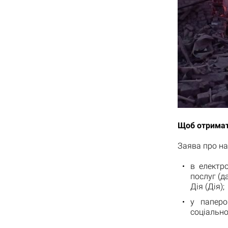
Щоб отримат
Заява про на
в електр
послуг (д
Дія (Дія);
у паперо
соціально