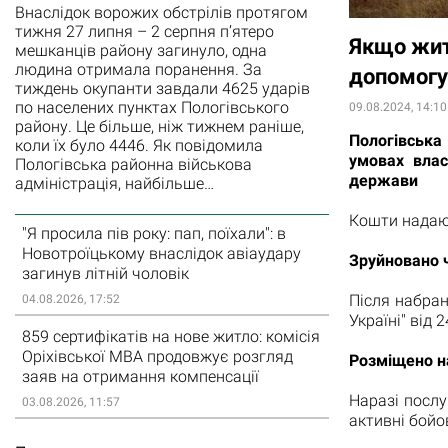
Внаслідок ворожих обстрілів протягом
тижня 27 липня – 2 серпня п’ятеро
Якщо жит
мешканців району загинуло, одна
людина отримала поранення. За
допомогу
тиждень окупанти завдали 4625 ударів
по населених пунктах Пологівського
09.08.2024, 14:10
району. Це більше, ніж тижнем раніше,
Пологівська
коли їх було 4446. Як повідомила
умовах вла
Пологівська районна військова
держави
адміністрація, найбільше…
Кошти надаю
"Я просила пів року: пап, поїхали": в
Новотроїцькому внаслідок авіаудару
Зруйновано ч
загинув літній чоловік
Після набран
04.08.2026, 17:52
Україні" від
859 сертифікатів на нове житло: комісія
Оріхівської МВА продовжує розгляд
Розміщено на
заяв на отримання компенсації
Наразі послу
03.08.2026, 11:57
активні бойо