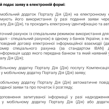
й подає заяву в електронній формі:
мобільний додаток Порталу Дія (Дія) на електронному нос
имують його використання (у разі подання заяви чер
алу Дія (Дія), та проходить електронну ідентифікацію та ав
оточний рахунок із спеціальним режимом використання для
(далі - спеціальний рахунок) в одному з банків України, з 
повідний договір електронної інформаційної взаємодії (дал
номер спеціального рахунка (за стандартом IBAN) 
 інформація щодо якого передана банком та який наявний
лу Дія (Дія);
більному додатку Порталу Дія (Дія) послугу Компенсаці
 у мобільному додатку Порталу Дія (Дія) заяву;
обільному додатку Порталу Дія (Дія) автоматичне пові
оданої заяви та про початок її розгляду;
доповнення запитуваної інформації у разі надходження
 у мобільному додатку Порталу Дія (Дія) або додат