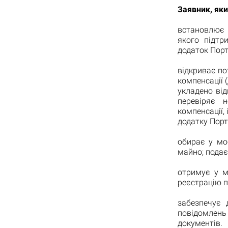
Заявник, яки
встановлює 
якого підтр
додаток Порт
відкриває п
компенсації 
укладено від
перевіряє 
компенсації,
додатку Порта
обирає у мо
майно; подає
отримує у м
реєстрацію п
забезпечує 
повідомлень
документів.