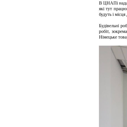
В ЦНАПі надав
які тут працю
будуть і місця
Будівельні ро
робіт, зокрем
Німецьке това