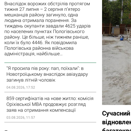
Внаслідок ворожих обстрілів протягом
тижня 27 липня – 2 серпня п’ятеро
мешканців району загинуло, одна
людина отримала поранення. За
тиждень окупанти завдали 4625 ударів
по населених пунктах Пологівського
району. Це більше, ніж тижнем раніше,
коли їх було 4446. Як повідомила
Пологівська районна військова
адміністрація, найбільше…
"Я просила пів року: пап, поїхали": в
Новотроїцькому внаслідок авіаудару
загинув літній чоловік
04.08.2026, 17:52
859 сертифікатів на нове житло: комісія
Оріхівської МВА продовжує розгляд
заяв на отримання компенсації
Сучасний
03.08.2026, 11:57
відновлен
багатокв