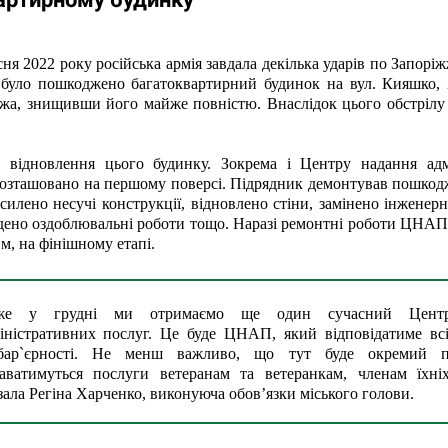
сня 2022 року російська армія завдала декілька ударів по Запоріж
 було пошкоджено багатоквартирний будинок на вул. Кияшко, 2
а, знищивши його майже повністю. Внаслідок цього обстрілу 
є відновлення цього будинку. Зокрема і Центру надання адмі
розташовано на першому поверсі. Підрядник демонтував пошкодж
силено несучі конструкції, відновлено стіни, замінено інженерні
дено оздоблювальні роботи тощо. Наразі ремонтні роботи ЦНАПу
м, на фінішному етапі.
же у грудні ми отримаємо ще один сучасний Центр
іністративних послуг. Це буде ЦНАП, який відповідатиме всі
бар`єрності. Не менш важливо, що тут буде окремий пр
аватимуться послуги ветеранам та ветеранкам, членам їхніх 
зала Регіна Харченко, виконуюча обов’язки міського голови.