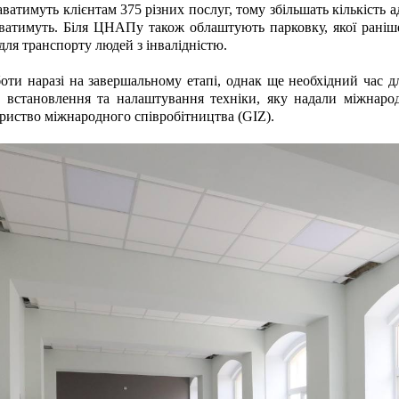
атимуть клієнтам 375 різних послуг, тому збільшать кількість адм
ватимуть. Біля ЦНАПу також облаштують парковку, якої раніше
 для транспорту людей з інвалідністю.
боти наразі на завершальному етапі, однак ще необхідний час дл
а встановлення та налаштування техніки, яку надали міжнарод
риство міжнародного співробітництва (GIZ).