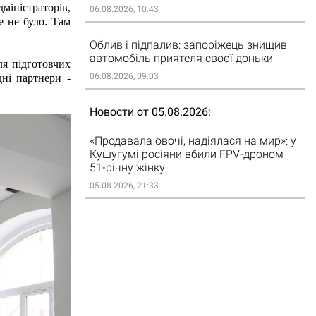
іністраторів, 
06.08.2026, 10:43
 не було. Там 
Облив і підпалив: запоріжець знищив
автомобіль приятеля своєї доньки
я підготовчих 
06.08.2026, 09:03
ні партнери - 
Новости от 05.08.2026
«Продавала овочі, надіялася на мир»: у
Кушугумі росіяни вбили FPV-дроном
51-річну жінку
05.08.2026, 21:33