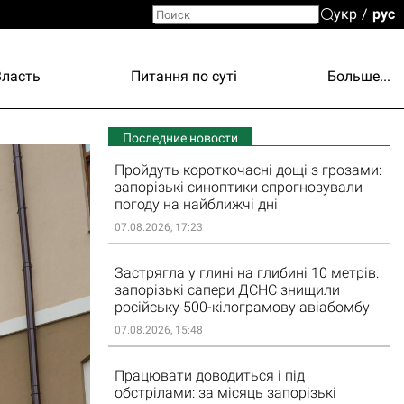
укр
рус
Власть
Питання по суті
Больше...
Последние новости
Пройдуть короткочасні дощі з грозами:
запорізькі синоптики спрогнозували
погоду на найближчі дні
07.08.2026, 17:23
Застрягла у глині на глибині 10 метрів:
запорізькі сапери ДСНС знищили
російську 500-кілограмову авіабомбу
07.08.2026, 15:48
Працювати доводиться і під
обстрілами: за місяць запорізькі