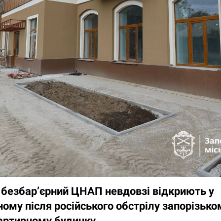
 безбар’єрний ЦНАП невдовзі відкриють у
ому після російського обстрілу запорізько
артирному будинку