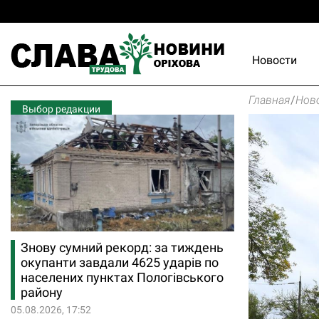
Новости
Главная
/
Нов
Выбор редакции
Знову сумний рекорд: за тиждень
окупанти завдали 4625 ударів по
населених пунктах Пологівського
району
05.08.2026, 17:52