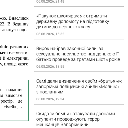
06.08.2026, 21:48
«Пакунок школяра»: як отримати
жю. Внаслідок 
державну допомогу на підготовку
2. В будинку 
дитини до першого класу
загинула одна 
06.08.2026, 15:32
ністративних 
Вирок набрав законної сили: за
ені елементи. 
сексуальне насильство над донькою її
 й електричні 
батько проведе за гратами шість років
, площа якого 
06.08.2026, 13:55
Самі дали визначення своїм «братьям»:
запорізькі поліцейські збили «Молнію»
 надання 
з посланням
м вимогам 
06.08.2026, 12:34
остір, де 
сімей», - 
Скидали бомби і атакували дронами:
окупанти продовжують терор
мешканців Запоріжчини