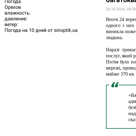
Погода
Орехов
20.10.2024, 18:28
влажность:
давление:
Вночі 24 вере
ветер:
одного з них
Погода на 10 дней от
sinoptik.ua
виникла пожеж
людина.
Наразі трива
послуг, який 
Потім було по
мережі, прове
майже 370 кв. 
«В
адм
без
над
ска