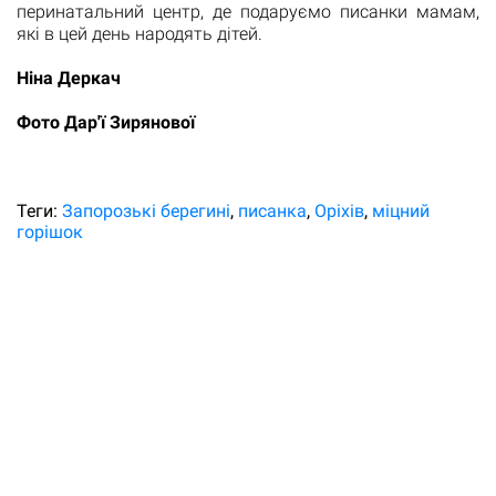
перинатальний центр, де подаруємо писанки мамам,
які в цей день народять дітей.
Ніна Деркач
Фото Дар'ї Зирянової
Теги:
Запорозькі берегині
писанка
Оріхів
міцний
горішок