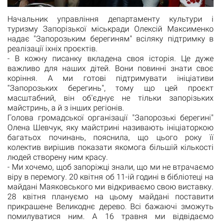
Начальник управління департаменту культури і
туризму Запорізької міськради Олексій Максименко
надає "Запорозьким берегиням" всіляку підтримку в
реалізації іхніх проєктів.
- В кожну писанку вкладена своя історія. Це дуже
важливо для наших дітей. Вони повинні знати своє
коріння. А ми готові підтримувати ініціативи
"Запорозьких берегинь", тому що цей проєкт
масштабний, він об'єднує не тільки запорізьких
майстринь, а й з інших регіонів.
Голова громадської організації "Запорозькі берегині"
Олена Шевчук, яку майстрині називають ініціаторкою
багатьох починань, пояснила, що цього року її
колектив вирішив показати якомога більшій кількості
людей створену ним красу.
- Ми хочемо, щоб запоріжці знали, що ми не втрачаємо
віру в перемогу. 20 квітня об 11-ій годині в бібліотеці на
майдані Маяковського ми відкриваємо свою виставку.
28 квітня плануємо на цьому майдані поставити
прикрашене Великоднє дерево. Всі бажаючі зможуть
помилуватися ним. А 16 травня ми відвідаємо