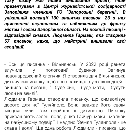
Таку назву має новий вишиваний проєкт, який
презентували в Центрі журналістської солідарності
Запоріжжя членкині ГО "Запорозькі берегині". В
унікальній колекції 130 вишитих писанок, 23 з них
присвячені окупованим та наближеним до фронту
містам і селам Запорізької області. На кожній писанці -
відповідний символ. Людмила Гармаш, яка створила
57 писанок, каже, що майстрині вишивали свої
асоціації.
- Ось ця писанка - Вільнянськ. У 2022 році ракета
влучила у пологовий будинок. Загинув
новонароджений хлопчик. Я створила для Вільнянська
дитячу вишиванку, щоб вона захищала усіх їхніх дітей. І
вишила на писанці "І буде син, і буде мати, і будуть
люди на землі".
Людмила Гармаш створила писанку, що символізує
дороге для неї Гуляйполе. Вона вважає його своїм
місцем сили. Там пройшло її дитинство. Писанку
прикрашають зелені поля, річка Гайчур, маки і мальви
на бабусиному подвір'ї. І надпис "Земля Гуляйполя - це
слава і воля". Ще одна робота Людмили - писанка, що