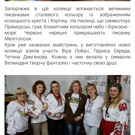
Запоріжжя в цій колекції впізнається великими
писанками сталевого кольору із зображенням
козацького хреста і Хортиці. На писанці, що символізує
Приморськ, грає блакитним кольором небо і бірюзою -
море. Червоні черешні прикрашають писанку
Мелітополя.
Крім уже названих майстринь, у виготовленні нової
колекції взяли участь Віра Лобач, Лариса Середа,
Тетяна Дем'янова. Кожна з них вклала у символи
Великодня творчу фантазію і часточку своєї душі.