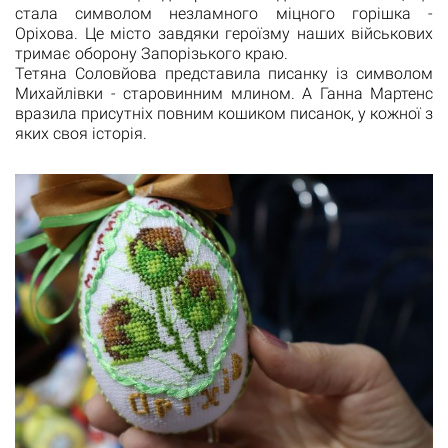
стала символом незламного міцного горішка -
Оріхова. Це місто завдяки героїзму наших військових
тримає оборону Запорізького краю.
Тетяна Соловйова представила писанку із символом
Михайлівки - старовинним млином. А Ганна Мартенс
вразила присутніх повним кошиком писанок, у кожної з
яких своя історія.