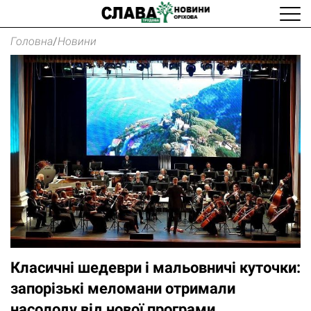
Головна
/
Новини
Класичні шедеври і мальовничі куточки:
запорізькі меломани отримали
насолоду від нової програми