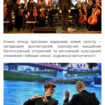
Кожен епізод програми відкривав новий простір —
загадковий архітектурний, хвилюючий емоційний,
багатогранний історичний та натхненний культурний,
сповнений глибоких сенсів і художньої витонченості.