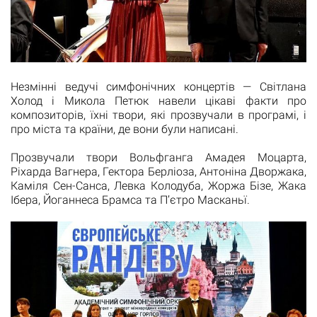
Незмінні ведучі симфонічних концертів — Світлана
Холод і Микола Петюк навели цікаві факти про
композиторів, їхні твори, які прозвучали в програмі, і
про міста та країни, де вони були написані.
Прозвучали твори Вольфганга Амадея Моцарта,
Ріхарда Вагнера, Гектора Берліоза, Антоніна Дворжака,
Каміля Сен-Санса, Левка Колодуба, Жоржа Бізе, Жака
Ібера, Йоганнеса Брамса та П’єтро Масканьї.