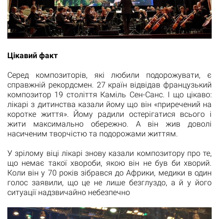
Цікавий факт
Серед композиторів, які любили подорожувати, є
справжній рекордсмен. 27 країн відвідав французький
композитор 19 століття Каміль Сен-Санс. І що цікаво:
лікарі з дитинства казали йому що він «приречений на
коротке життя». Йому радили остерігатися всього і
жити максимально обережно. А він жив доволі
насиченим творчістю та подорожами життям.
У зрілому віці лікарі знову казали композитору про те,
що немає такої хвороби, якою він не був би хворий.
Коли він у 70 років зібрався до Африки, медики в один
голос заявили, що це не лише безглуздо, а й у його
ситуації надзвичайно небезпечно