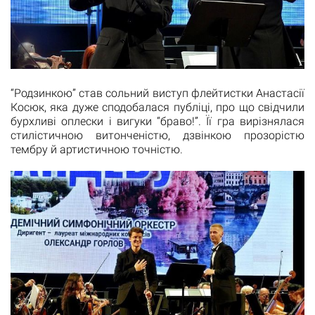
“Родзинкою” став сольний виступ флейтистки Анастасії
Косюк, яка дуже сподобалася публіці, про що свідчили
бурхливі оплески і вигуки “браво!”. Її гра вирізнялася
стилістичною витонченістю, дзвінкою прозорістю
тембру й артистичною точністю.