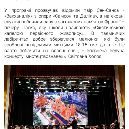
У програмі прозвучав відомий твір Сен-Санса -
«Вакханалія» з опери «Самсон та Даліла», а на екрані
слухачі побачили одну з загадкових пам’яток Франції –
печеру Ласко, яку інколи називають «Сікстинською
капелою первісного живопису». В таємничих
лабіринтах добре збереглися малюнки, які були
зроблені невідомими митцями 18-15 тис. до н. е. Це
варто побачити на власні очі! , - впевнена ведуча
концерту, мистецтвознавець Світлана Холод