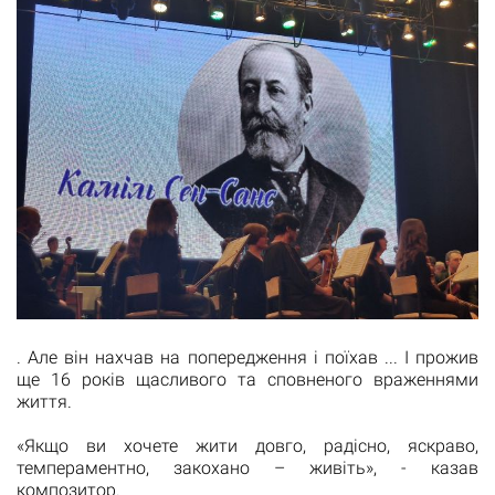
. Але він нахчав на попередження і поїхав ... І прожив
ще 16 років щасливого та сповненого враженнями
життя.
«Якщо ви хочете жити довго, радісно, ​​яскраво,
темпераментно, закохано – живіть», - казав
композитор.