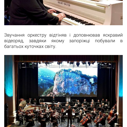
Звучання оркестру відтіняв і доповнював яскравий
відеоряд, завдяки якому запоріжці побували в
багатьох куточках світу.