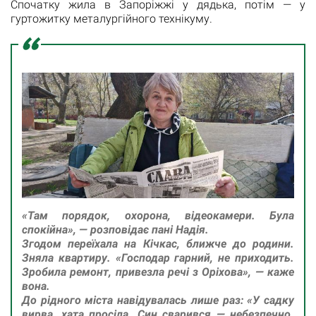
Спочатку жила в Запоріжжі у дядька, потім — у
гуртожитку металургійного технікуму.
«Там порядок, охорона, відеокамери. Була
спокійна», — розповідає пані Надія.
Згодом переїхала на Кічкас, ближче до родини.
Зняла квартиру. «Господар гарний, не приходить.
Зробила ремонт, привезла речі з Оріхова», — каже
вона.
До рідного міста навідувалась лише раз: «У садку
вирва, хата просіла. Син сварився — небезпечно.