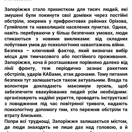
Запоріжжя стало прихистком для тисяч людей, які
змушені були покинути свої домівки через постійні
обстріли, зокрема у прифронтових районах Оріхова,
Гуляйполя та навколишніх населених пунктах. Однак,
навіть перебуваючи у більш безпечних умовах, люди
стикаються з новими викликами: від складних
побутових умов до психологічних навантажень війни.
Безпека – ключовий фактор, який визначає вибір
місця для тимчасового або постійного проживання.
Запоріжжя, хоча й розташоване порівняно далеко від
лінії фронту, теж періодично зазнає ракетних
обстрілів, ударів КАБами, атак дронами. Тому питання
безпеки тут залишається також актуальним. Влада та
волонтери докладають максимум зусиль, щоб
забезпечити евакуйованих людей усім необхідним:
організовують надійні укриття, проводять інструктажі
з поводження під час повітряної тривоги, надають
психологічну допомогу тим, хто пережив обстріли та
втрату близьких.
Попри всі труднощі, Запоріжжя залишається містом,
де люди знаходять не лише дах над головою, а й