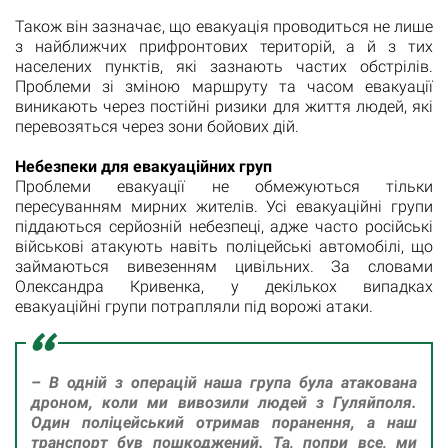
Також він зазначає, що евакуація проводиться не лише
з найближчих прифронтових територій, а й з тих
населених пунктів, які зазнають частих обстрілів.
Проблеми зі зміною маршруту та часом евакуації
виникають через постійні ризики для життя людей, які
перевозяться через зони бойових дій.
Небезпеки для евакуаційних груп
Проблеми евакуації не обмежуються тільки
пересуванням мирних жителів. Усі евакуаційні групи
піддаються серйозній небезпеці, адже часто російські
військові атакують навіть поліцейські автомобілі, що
займаються вивезенням цивільних. За словами
Олександра Кривенка, у декількох випадках
евакуаційні групи потрапляли під ворожі атаки.
– В одній з операцій наша група була атакована
дроном, коли ми вивозили людей з Гуляйполя.
Один поліцейський отримав поранення, а наш
транспорт був пошкоджений. Та, попри все, ми