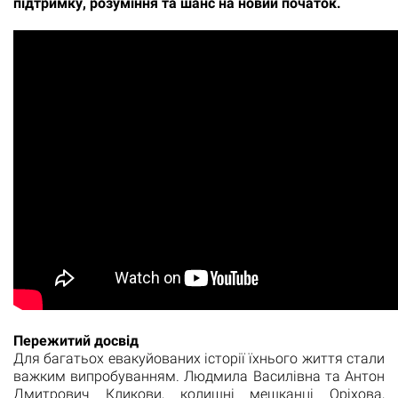
підтримку, розуміння та шанс на новий початок.
Пережитий досвід
Для багатьох евакуйованих історії їхнього життя стали
важким випробуванням. Людмила Василівна та Антон
Дмитрович Кликови, колишні мешканці Оріхова,