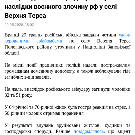
наслідки воєнного злочину рф у селі
Верхня Терса
29.05.2025, 18:02
Вранці 29 травня російські війська завдали чотири 
удари 
керованими авіабомбами
 по селу Верхня Терса 
Пологівського району, уточнили у Нацполіції Запорізької 
області.  
На місці події працівники поліції надали постраждалим 
громадянам домедичну допомогу, а також деблокували тіла 
загиблих з-під завалів. 
На жаль, внаслідок російського авіаудару загинули чоловіки 
32 та 51 року.
У 64-річної та 70-річної жінок була гостра реакція на стрес, а 
50-річний чоловік отримав поранення. 
У результаті влучань зруйновані житлові будинки та 
господарські споруди. Раніше 
повідомлялось
, що вщент 