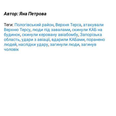
Автор:
Яна Петрова
Теги:
Пологівський район
Верхня Терса
атакували
Верхню Терсу
люди під завалами
скинули КАБ на
будинок
скинули керовану авіабомбу
Запорізька
область
удари з авіації
вдарили КАБами
поранено
людей
наслідки удару
загинули люди
загинув
чоловік