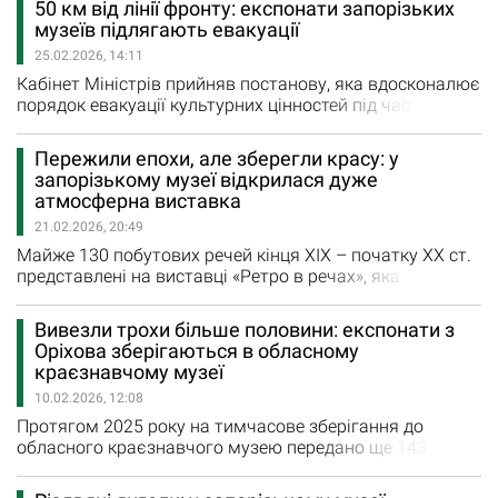
50 км від лінії фронту: експонати запорізьких
храму Мельпомени та вшануванню видатних акторів,
музеїв підлягають евакуації
які її творили. Першим кроком було встановлення у
25.02.2026, 14:11
2024-2025 роках пам“ятних табличок на гримерках, в
яких готувалися…
Кабінет Міністрів прийняв постанову, яка вдосконалює
порядок евакуації культурних цінностей під час
воєнного стану. Документ підготувало Міністерство
культури України за результатами аналізу практики
Пережили епохи, але зберегли красу: у
евакуації впродовж останніх років. Під час розробки
запорізькому музеї відкрилася дуже
враховані слабкі місця попередніх процедур та
атмосферна виставка
пропозиції громадянського суспільства, інформує
21.02.2026, 20:49
відомство.…
Майже 130 побутових речей кінця ХІХ – початку ХХ ст.
представлені на виставці «Ретро в речах», яка
відкрилася у Запорізькому обласному історико-
краєзнавчому музеї ім. Я. П. Новицького. Виставку
Вивезли трохи більше половини: експонати з
відкрила директорка музею Вікторія Водоп’ян, яка
Оріхова зберігаються в обласному
зазначила, що представлені в експозиції речі —
краєзнавчому музеї
унікальні. “Виставка нагадує…
10.02.2026, 12:08
Протягом 2025 року на тимчасове зберігання до
обласного краєзнавчого музею передано ще 143
евакуйованих з Оріхівського краєзнавчого музею
експонатів. Всього на зберіганні в обласному