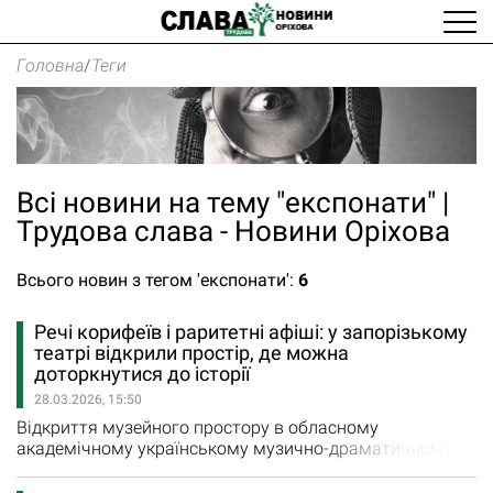
Головна
/
Теги
Всі новини на тему "експонати" |
Трудова слава - Новини Оріхова
Всього новин з тегом 'експонати':
6
Речі корифеїв і раритетні афіші: у запорізькому
театрі відкрили простір, де можна
доторкнутися до історії
28.03.2026, 15:50
Відкриття музейного простору в обласному
академічному українському музично-драматичному
театрі імені В.Г. Магара у Міжнародний день театру
стало ще одним кроком по увіковічненню історії цього