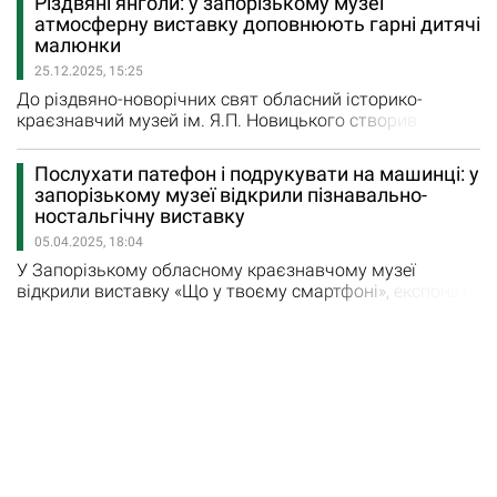
Різдвяні янголи: у запорізькому музеї
краєзнавчому музеї станом на 31 грудня 2025
атмосферну виставку доповнюють гарні дитячі
знаходяться 3501 евакуйованих музейних предметів,
малюнки
що складає 57,6% від загальної кількості. Такі цифри
25.12.2025, 15:25
наведені у публічному звіті начальника…
До різдвяно-новорічних свят обласний історико-
краєзнавчий музей ім. Я.П. Новицького створив
виставку, яка поверне в дитинство людей поважного
віку. Всього на виставці представлено понад 200
Послухати патефон і подрукувати на машинці: у
експонатів. Музейники облаштували затишний куточок
запорізькому музеї відкрили пізнавально-
біля ялинки, у якому розмістили стареньке кресло-
ностальгічну виставку
качалку, вкрите пледом, стаціонарний телефон і
05.04.2025, 18:04
телефонний довідник, транзистор,…
У Запорізькому обласному краєзнавчому музеї
відкрили виставку «Що у твоєму смартфоні», експонати
якої частині відвідувачів будуть знайомі, а частина
бачитиме їх вперше. «Ми звикли думати, що смартфон
– це просто телефон, а насправді він замінює цілий
спектр пристроїв: друкарські машинки, вінілові та
касетні програвачі, різноманітні радіоелектронні…