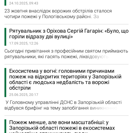
24.10.2025, 09:43
Запорізькій…
23 жовтня внаслідок ворожих обстрілів сталося
чотири пожежі у Пологівському районі. За
повідомленням пресслужби Головного управління
ДСНС в Запорізькій області, у Гуляйполі за двома
Рятувальник з Оріхова Сергій Гагарін: «Було, що
адресами рятувальники ліквідували загоряння
горіли відразу дві вулиці»
житлового будинку та господарчої споруди на
17.09.2025, 12:26
загальній площі 130 кв.м. У селі Преображенка горіла
будівля на площі 16 кв.м. В Оріхові…
Сьогодні привітання з професійним святом приймають
рятувальники, які гасять пожежі, ліквідовують
наслідки обстрілів, доставляють на прифронтові
території гуманітарну допомогу і воду. Співробітники
Екосистема у вогні: головними причинами
ДСНС - справжні герої без зброї, на долю яких випадає
пожеж на відкритих територіях у Запорізькій
багато викликів та випробувань! Вогонь, обстріли,
області є людська недбалість та ворожі
стихійні лиха - це буденність їхньої служби. А
обстріли
готовність…
25.06.2025, 20:17
У Головному управлінні ДСНС в Запорізькій області
відбувся брифінг на тему запобігання виникненню
пожеж у сільськогосподарських угіддях та природних
екосистемах. Його учасники обговорили ситуацію в
Пожеж менше, але вони масштабніші: у
агропромисловому секторі, на території Національного
Запорізькій області пожежі в екосистемах
заповідника «Хортиця» та лісових масивів. «З початку