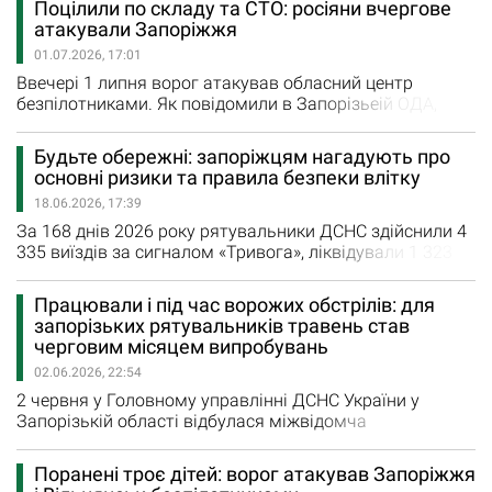
Поцілили по складу та СТО: росіяни вчергове
області Юлія Баришева, після чергового ворожого
атакували Запоріжжя
обстрілу запоріжець помітив величезний металевий
01.07.2026, 17:01
предмет, схожий на небезпечний, який упав прямо біля
його будинку,…
Ввечері 1 липня ворог атакував обласний центр
безпілотниками. Як повідомили в Запорізьеій ОДА,
пошкоджені складське приміщення та станція
техобслуговування. «Внаслідок обстрілу за двома
Будьте обережні: запоріжцям нагадують про
локаціями загорілись складські приміщення. На щастя,
основні ризики та правила безпеки влітку
загиблих та постраждалих немає. Рятувальники
18.06.2026, 17:39
ліквідували пожежі на площах 200 та 300 кв.м. На місці
працювали…
За 168 днів 2026 року рятувальники ДСНС здійснили 4
335 виїздів за сигналом «Тривога», ліквідували 1 323
пожежі, з них 748 спричинені ворожими обстрілами. А
піротехніки знешкодили 2 060 вибухонебезпечних
Працювали і під час ворожих обстрілів: для
предметів. Такі цифри під час брифінгу в медіацентрі
запорізьких рятувальників травень став
ЗОДА журналістам навела начальниця відділу роботи
черговим місяцем випробувань
зі ЗМІ та зв’язків із громадськістю…
02.06.2026, 22:54
2 червня у Головному управлінні ДСНС України у
Запорізькій області відбулася міжвідомча
пресконференція. У заході взяли участь представники
ДСНС Запоріжжя, обласного центру з
Поранені троє дітей: ворог атакував Запоріжжя
гідрометеорології, обласного центру з контролю та