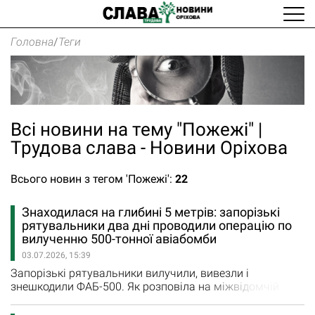
Головна
/
Теги
Всі новини на тему "Пожежі" |
Трудова слава - Новини Оріхова
Всього новин з тегом 'Пожежі':
22
Знаходилася на глибині 5 метрів: запорізькі
рятувальники два дні проводили операцію по
вилученню 500-тонної авіабомби
03.07.2026, 15:39
Запорізькі рятувальники вилучили, вивезли і
знешкодили ФАБ-500. Як розповіла на міжвідомчій
пресконференції начальниця відділу зв’язків із ЗМІ та
роботи з громадськістю ГУ ДСНС України у Запорізькій