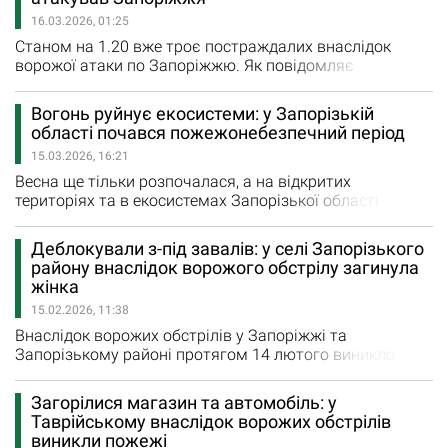
будинків виявлене тіло загиблої людини”, - повідомив
16.03.2026, 01:25
голова Запорізької ОВА Іван Федоров. Ще двоє
балабинців…
Станом на 1.20 вже троє постраждалих внаслідок
ворожої атаки по Запоріжжю. Як повідомляє
Запорізька обласна військова адміністрація, поранень
дістали 18-річний хлопець та жінки 48 і 81 років. Всім
Вогонь руйнує екосистеми: у Запорізькій
надають необхідну медичну допомогу. росіяни
області почався пожежонебезпечний період
атакували безпілотником приватний сектор у
15.03.2026, 16:21
Вознесенівському районі. Зруйновані та пошкоджені
житлові будинки. Пожежу,…
Весна ще тільки розпочалася, а на відкритих
територіях та в екосистемах Запорізької області
виникло вже кілька десятків пожеж. Тільки за 12-14
березня рятувальники загасили 25 пожеж. Так, за
Деблокували з-під завалів: у селі Запорізького
минулу добу рятувальники ліквідували 9 пожеж на
району внаслідок ворожого обстрілу загинула
відкритих територіях у Запоріжжі та передмісті. Вогонь
жінка
завдав шкоди навколишньому природному
15.02.2026, 11:38
середовищу на загальній площі понад…
Внаслідок ворожих обстрілів у Запоріжжі та
Запорізькому районі протягом 14 лютого виникло
вісім пожеж. На жаль, через атаки окупантів одна
людина загинула, ще четверо осіб дістали поранень. У
Загорілися магазин та автомобіль: у
селі Підгірне надзвичайники ліквідовували наслідки
Таврійському внаслідок ворожих обстрілів
влучання на трьох локаціях. За першою адресою
виникли пожежі