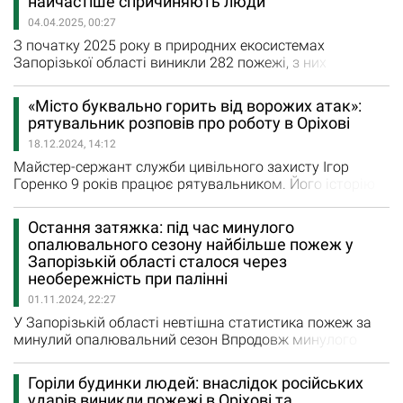
найчастіше спричиняють люди
2025 року в природних екосистемах…
04.04.2025, 00:27
З початку 2025 року в природних екосистемах
Запорізької області виникли 282 пожежі, з них
внаслідок обстрілів - 24. Загоряння завдали шкоди
навколишньому природньому середовищу загальною
«Місто буквально горить від ворожих атак»:
площею 44,2 га. У 2024 році за аналогічний період
рятувальник розповів про роботу в Оріхові
сталося за кількістю більше пожеж – 313, але площа
18.12.2024, 14:12
цих пожеж склала 17,3 га. «Тобто пожеж було більше,
але вони…
Майстер-сержант служби цивільного захисту Ігор
Горенко 9 років працює рятувальником. Його історію
про мужність, відданість своїй справі, любов до
України і віру в перемогу розповіли на сайті Головного
Остання затяжка: під час минулого
управління ДСНС України у Запорізькій області. Свій
опалювального сезону найбільше пожеж у
професійний шлях командир відділення 20 ДПРЧ ГУ
Запорізькій області сталося через
ДСНС України у Запорізькій області Ігор Горенко
необережність при палінні
розпочав у Токмаку,…
01.11.2024, 22:27
У Запорізькій області невтішна статистика пожеж за
минулий опалювальний сезон Впродовж минулого
опалювального сезону, з 1 жовтня 2023 року по 31
березня 2024 року, на підконтрольній території
Горіли будинки людей: внаслідок російських
Запорізької області виникло 1447 пожеж, в результаті
ударів виникли пожежі в Оріхові та