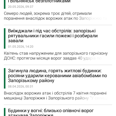
і Вільнянськ безпілотниками
профілактики хвороб, Національного заповідника
20.05.2026, 09:37
«Хортиця» та управління з питань попередження
надзвичайних ситуацій та цивільного захисту…
Семеро людей, зокрема троє дітей, отримали
поранення внаслідок ворожих атак по Запоріжжю та
Запорізькому району 19 травня та вранці 20 травня
Вчора увечері ворог запустив по обласному центру
Виїжджали і під час обстрілів: запорізькі
безпілотники. Поранення отримали двоє чоловіків
рятувальники гасили пожежі і розбирали
віком 49 і 60 років, а також 17-річний хлопець Під
завали
ранок окупанти атакували шахедами Вільнянськ. Удар
01.05.2026, 14:20
прийшовся по…
Квітень став напруженим для запорізького гарнізону
ДСНС: протягом місяця ворог завдав 40 ударів по
місту. Рятувальники здійснили 677 виїздів, з яких 252 -
на ліквідацію пожеж. При цьому 114 виїздів
Загинула людина, горять житлові будинки:
відбувалися безпосередньо під час обстрілів - для
росіяни ударили керованими авіабомбами по
гасіння пожеж та розбору завалів. Такі цифри на
Запорізькому району
міжвідомчій пресконференції в Головному управління
08.04.2026, 00:31
ДСНС в Запорізькій…
Внаслідок ворожих атак і обстрілів 7 квітня поранені
мешканці Запоріжжя і Запорізького району “У селищі
Балабине Запорізького району внаслідок атаки
зруйновані та пошкоджені житлові будинки, нежитлові
Будинки у вогні: близько опівночі ворог
будівлі, виникли пожежі. Під завалами одного з
атакував Запоріжжя