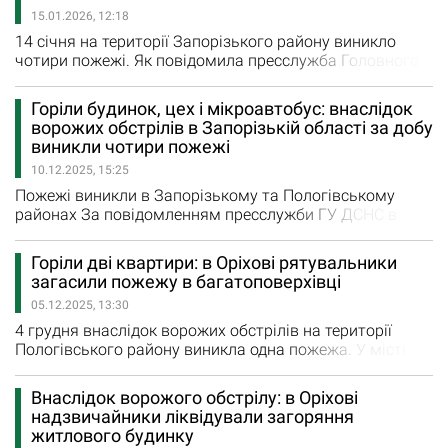
сталося влучання по території приватного
15.01.2026, 12:18
домоволодіння: пошкоджено будинок…
14 січня на території Запорізького району виникло
чотири пожежі. Як повідомила пресслужба Головного
управління ДСНС в Запорізькій області, у селі
Таврійське рятувальники ліквідовували наслідки
Горіли будинок, цех і мікроавтобус: внаслідок
влучань за двома адресами. "За однією з адрес
ворожих обстрілів в Запорізькій області за добу
загасили займання магазину площею 80 кв. м. За
виникли чотири пожежі
іншою адресою горів автомобіль на площі 4 кв. м,
10.12.2025, 15:25
внаслідок події травмовано…
Пожежі виникли в Запорізькому та Пологівському
районах За повідомленням пресслужби ГУ ДСНС в
Запорізькій області, у селі Розумівка рятувальники
ліквідували загоряння цеху приватного підприємства
Горіли дві квартири: в Оріхові рятувальники
на площі 50 кв. м. У селищі Новомиколаївка горів
загасили пожежу в багатоповерхівці
приватний житловий будинок на площі 80 кв.м. У селі
05.12.2025, 13:30
Преображенка надзвичайники ліквідували загоряння
господарчої…
4 грудня внаслідок ворожих обстрілів на території
Пологівського району виникла одна пожежа. У місті
Оріхів, як повідомляє пресслужба ГУ ДСНС в
Запорізькій області, рятувальники ліквідували пожежу
Внаслідок ворожого обстрілу: в Оріхові
в двох квартирах на четвертому та п’ятому поверхах
надзвичайники ліквідували загоряння
багатоповерхового житлового будинку на загальній
житлового будинку
площі 120 кв.м. У щоденному зведенні ГУ ДСНС в