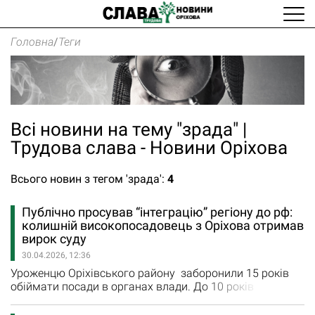
Головна
/
Теги
Всі новини на тему "зрада" |
Трудова слава - Новини Оріхова
Всього новин з тегом 'зрада':
4
Публічно просував “інтеграцію” регіону до рф:
колишній високопосадовець з Оріхова отримав
вирок суду
30.04.2026, 12:36
Уроженцю Оріхівського району заборонили 15 років
обіймати посади в органах влади. До 10 років
ув’язнення з конфіскацією майна засуджений 72-
річний Віктор Ємельяненко, який свого часу займав