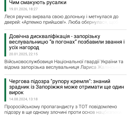
Чим смакують русалки
досить високі посади в Оріхові — був заступником
19.01.2026, 18:27
міського голови, головою районної ради та головою
районної державної адміністрації (2002-2005, 2010-
Леся рвучко вирвала свою долоньку і метнулася до
2011).…
дверей: «Артемко прийшов!». Люба обернулася, щоб
побачити нарешті хлопчика, про якого донька їй уже
котрий вечір не втомлюється розповідати. І тут
Довічна дискваліфікація - запорізьку
побачила Максима. Він тримав за руку сина,
веслувальницю “в погонах” позбавили звання і
неймовірно схожого на батька. — ЛЕСЯ твоя донька? —
усіх нагород
запитав тихо якимсь чужим голосом. — І твоя теж!…
20.01.2025, 22:15
Військовослужбовиця Національної гвардії України та
відома запорізька веслувальниця Лариса Жалінська
втекла до росії. Про це стало відомо з її інтерв'ю
пропагандистському телеканалу RT (Russia Today).
Чергова підозра "рупору кремля": знаний
«Сьогодні мої дії багато хто кваліфікує як втечу в
зрадник із Запоріжжя може отримати ще один
росію, але я б не вважала це втечею. Я б це назвала
вирок
поверненням на батьківщину, на історичну
14.08.2024, 13:18
батьківщину.…
Проросійському пропагандисту з ТОТ повідомлено
підозру в ще одному злочині проти основ нацбезпеки
України Служба безпеки повідомила чергову підозру у
злочинах проти національної безпеки "рупору"
російської пропаганди, завзятому пропагандисту