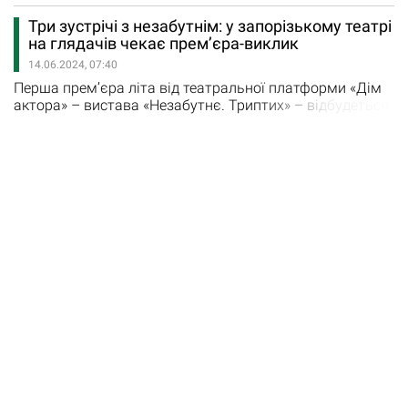
головними героями, ролі яких грають Ґас – Андрій
Три зустрічі з незабутнім: у запорізькому театрі
Лятуринський, Бен – Андрій Верман, відбудеться у
на глядачів чекає премʼєра-виклик
суботу, 1 листопада. "Одна з найзагадковіших п'єс
14.06.2024, 07:40
знаменитого драматурга…
Перша прем’єра літа від театральної платформи «Дім
актора» – вистава «Незабутнє. Триптих» – відбудеться
цими вихідними у театрі-лабораторії Vie. Як
зазначають у «Домі актора», закон триптиху простий –
кожна з картин незалежна і повноцінна сама собою,
але всі пов’язані спільною ідеєю, доповнюють одне
одного…