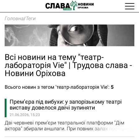
Головна
/
Теги
Всі новини на тему "театр-
лабораторія Vie" | Трудова слава -
Новини Оріхова
Всього новин з тегом 'театр-лабораторія Vie':
5
Прем’єра під вибухи: у запорізькому театрі
виставу довелося двічі зупиняти
21.06.2026, 15:23
Дві червневі прем’єри театральної платформи "Дім
актора" збирали аншлаги. При повних залах проходили
по два покази вистав “Щастя?” Театру танцю і "За