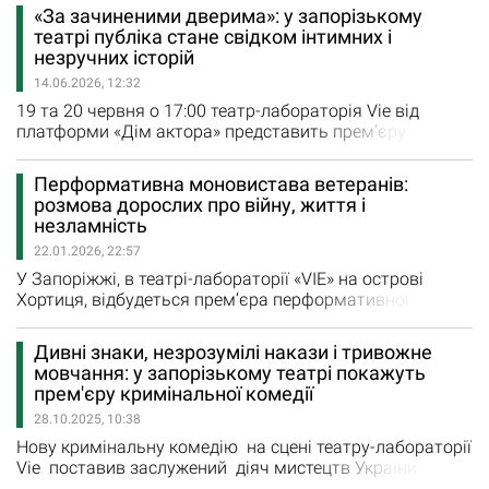
зачиненими дверима" театру-лабораторії "Vie". Другий
«За зачиненими дверима»: у запорізькому
(і заключний в цьому сезоні) показ екзистенційної
театрі публіка стане свідком інтимних і
драми "За зачиненими дверима" за однойменною
незручних історій
п’єсою…
14.06.2026, 12:32
19 та 20 червня о 17:00 театр-лабораторія Vie від
платформи «Дім актора» представить прем’єру
екзистенційної драми «За зачиненими дверима» за
однойменною п’єсою французького філософа,
Перформативна моновистава ветеранів:
драматурга та письменника Жана-Поля Сартра . «За
розмова дорослих про війну, життя і
зачиненими дверима» – одна з найвідоміших п’єс
незламність
світової драматургії та…
22.01.2026, 22:57
У Запоріжжі, в театрі-лабораторії «VIE» на острові
Хортиця, відбудеться прем’єра перформативної
моновистави 18+, створеної військовими та
ветеранами. Автор і виконавець - журналіст, музикант,
Дивні знаки, незрозумілі накази і тривожне
військовослужбовець - Тарас Василенко разом із
мовчання: у запорізькому театрі покажуть
актором і військовослужбовцем Сергієм
прем'єру кримінальної комедії
Собержанським представлять сценічну історію про
28.10.2025, 10:38
війну без пафосу, героїчних…
Нову кримінальну комедію на сцені театру-лабораторії
Vie поставив заслужений діяч мистецтв України
Віктор Попов Прем'єрний показ вистави з двома