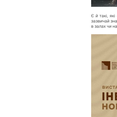
Є й такі, як
зазвичай зна
в залах чи н