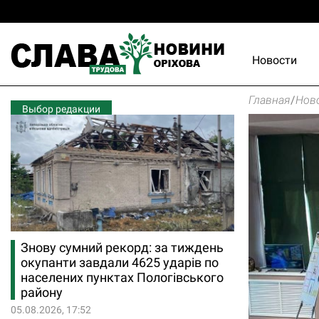
Новости
Главная
/
Нов
Выбор редакции
Знову сумний рекорд: за тиждень
окупанти завдали 4625 ударів по
населених пунктах Пологівського
району
05.08.2026, 17:52