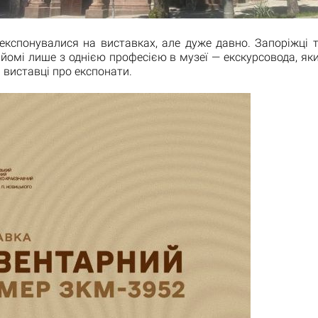
і експонувалися на виставках, але дуже давно. Запоріжці т
йомі лише з однією професією в музеї — екскурсовода, як
а виставці про експонати.