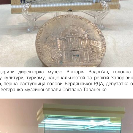
дкрили директорка музею Вікторія Водоп’ян, головна 
 культури, туризму, національностей та релігій Запорізь
, перша заступниця голови Бердянської РДА, депутатка о
, ветеранка музейної справи Світлана Тараненко.