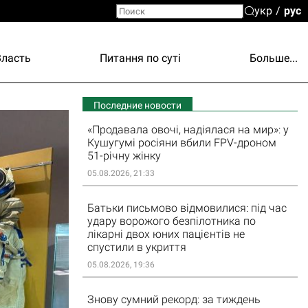
укр
рус
Власть
Питання по суті
Больше...
Последние новости
«Продавала овочі, надіялася на мир»: у
Кушугумі росіяни вбили FPV-дроном
51-річну жінку
05.08.2026, 21:33
Батьки письмово відмовилися: під час
удару ворожого безпілотника по
лікарні двох юних пацієнтів не
спустили в укриття
05.08.2026, 19:36
Знову сумний рекорд: за тиждень