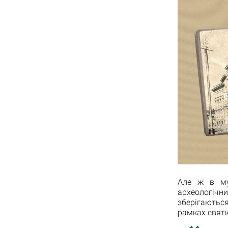
Але ж в муз
археологіч
зберігаються
рамках святк