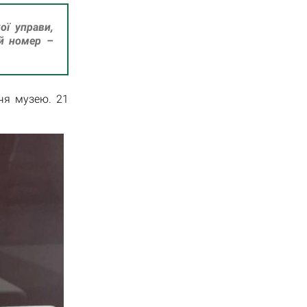
ої управи,
ий номер –
чя музею. 21