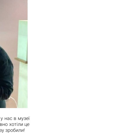
 у нас в музеї
вно хотіли це
зу зробили!