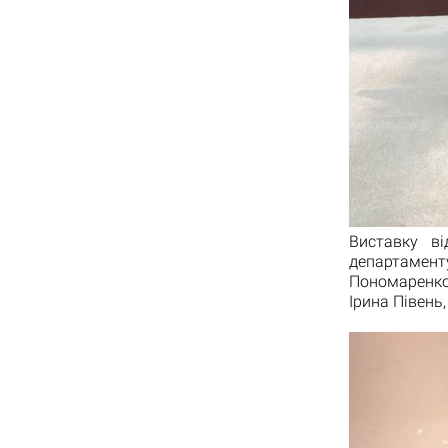
Виставку ві
департаменту
Пономаренко
Ірина Півень