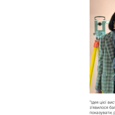
“Ідея цієї ви
з’явилося ба
показувати, 