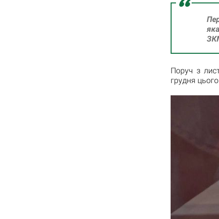
Пер
яка
ЗКМ
Поруч з лис
грудня цього