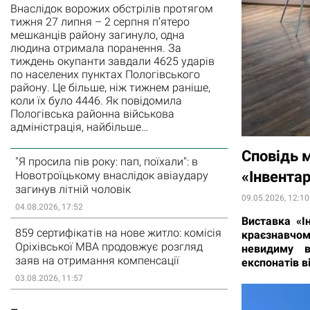
Внаслідок ворожих обстрілів протягом
тижня 27 липня – 2 серпня п’ятеро
мешканців району загинуло, одна
людина отримала поранення. За
тиждень окупанти завдали 4625 ударів
по населених пунктах Пологівського
району. Це більше, ніж тижнем раніше,
коли їх було 4446. Як повідомила
Пологівська районна військова
адміністрація, найбільше…
Сповідь 
"Я просила пів року: пап, поїхали": в
«Інвента
Новотроїцькому внаслідок авіаудару
загинув літній чоловік
09.05.2026, 12:10
04.08.2026, 17:52
Виставка «І
859 сертифікатів на нове житло: комісія
краєзнавчом
Оріхівської МВА продовжує розгляд
невидиму в
заяв на отримання компенсації
експонатів в
03.08.2026, 11:57