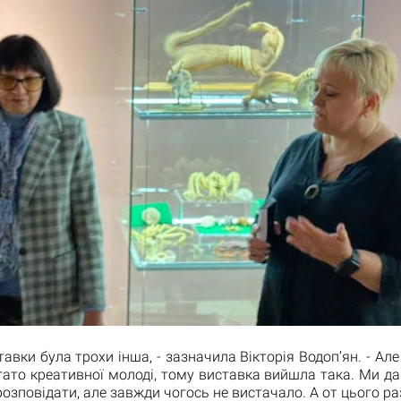
ставки була трохи інша, - зазначила Вікторія Водоп’ян. - Але
гато креативної молоді, тому виставка вийшла така. Ми да
розповідати, але завжди чогось не вистачало. А от цього ра