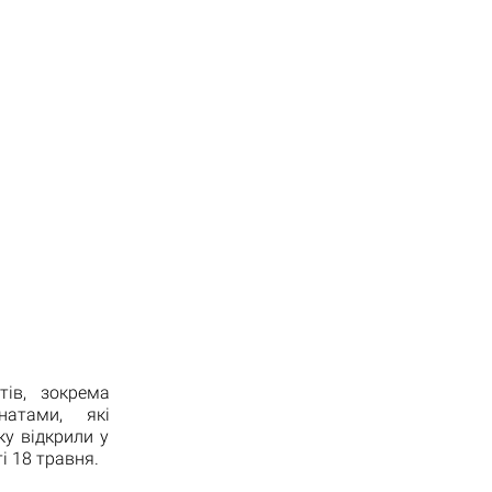
тів, зокрема
натами, які
ку відкрили у
і 18 травня.