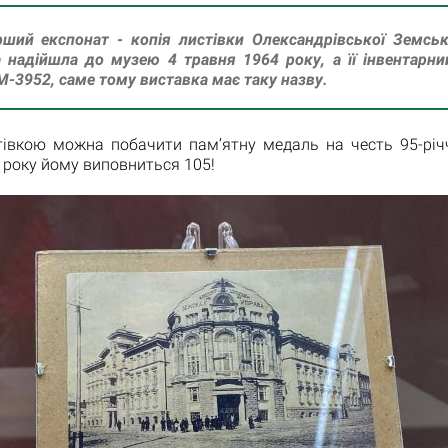
ший експонат - копія листівки Олександрівської Земськ
 надійшла до музею 4 травня 1964 року, а її інвентарн
-3952, саме тому виставка має таку назву.
тівкою можна побачити пам’ятну медаль на честь 95-річ
 року йому виповниться 105!