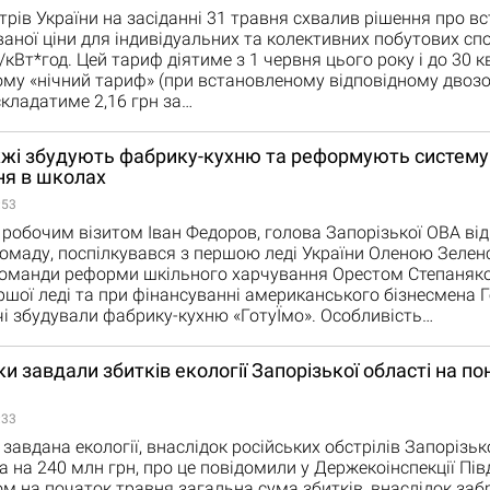
стрів України на засіданні 31 травня схвалив рішення про в
ваної ціни для індивідуальних та колективних побутових сп
н/кВт*год. Цей тариф діятиме з 1 червня цього року і до 30 к
ому «нічний тариф» (при встановленому відповідному двоз
складатиме 2,16 грн за…
жжі збудують фабрику-кухню та реформують систему
ня в школах
:53
робочим візитом Іван Федоров, голова Запорізької ОВА від
омаду, поспілкувався з першою леді України Оленою Зелен
команди реформи шкільного харчування Орестом Степаняко
ершої леді та при фінансуванні американського бізнесмена 
і збудували фабрику-кухню «ГотуЇмо». Особливість…
и завдали збитків екології Запорізької області на п
:33
завдана екології, внаслідок російських обстрілів Запорізько
а на 240 млн грн, про це повідомили у Держекоінспекції Пі
ом на початок травня загальна сума збитків, внаслідок заб