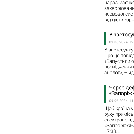
наразі зафік
захворюванн
нервової сис
від цієї хвор
У застосу
09.06.2024, 12
У застосунку
Про це повід
«Запустили о
посвідчення 
аналог», – й
Через деф
«Запоріж
09.06.2024, 11
Щоб країна у
руху примісь
електропоїзд
«Запоріжжя-2
17:38.…