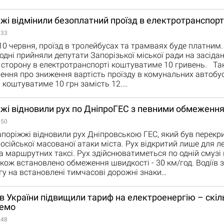
жі відмінили безоплатний проїзд в електротранспорт
:33
 10 червня, проїзд в тролейбусах та трамваях буде платним.
одні прийняли депутати Запорізької міської ради на засідан
у сторону в електротранспорті коштуватиме 10 гривень. Та
ення про зниження вартість проїзду в комунальних автобус
н коштуватиме 10 грн замість 12.…
жі відновили рух по ДніпроГЕС з певними обмеженн
:50
апоріжжі відновили рух Дніпровською ГЕС, який був перекри
російської масованої атаки міста. Рух відкритий лише для л
а маршрутних таксі. Рух здійснюватиметься по одній смузі
кож встановлено обмеження швидкості - 30 км/год. Водіїв
гу на встановлені тимчасові дорожні знаки…
 в України підвищили тариф на електроенергію – скіл
емо
:48