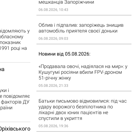
мешканців Запоріжчини
06.08.2026, 10:43
Облив і підпалив: запоріжець знищив
автомобіль приятеля своєї доньки
овідомляють у
 обласному
06.08.2026, 09:03
 показник
991 році на
Новини від 05.08.2026
«Продавала овочі, надіялася на мир»: у
на
Кушугумі росіяни вбили FPV-дроном
51-річну жінку
05.08.2026, 21:33
ки і
це повідомляє
Батьки письмово відмовилися: під час
х факторів ДУ
удару ворожого безпілотника по
раїни
лікарні двох юних пацієнтів не
спустили в укриття
05.08.2026, 19:36
Оріхівського