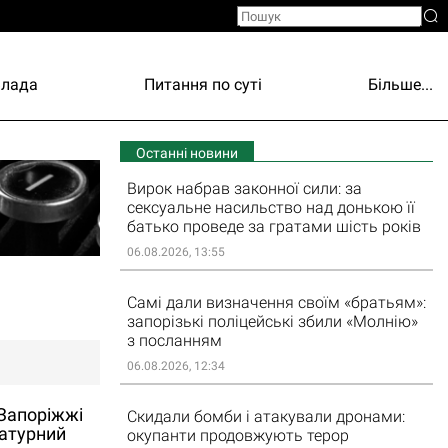
Влада
Питання по суті
Більше...
Останні новини
Вирок набрав законної сили: за
сексуальне насильство над донькою її
батько проведе за гратами шість років
06.08.2026, 13:55
Самі дали визначення своїм «братьям»:
запорізькі поліцейські збили «Молнію»
з посланням
06.08.2026, 12:34
 Запоріжжі
Скидали бомби і атакували дронами:
атурний
окупанти продовжують терор