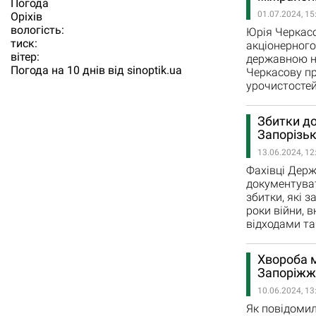
Погода
01.07.2024, 15
Орiхiв
вологість:
Юрія Черкасо
тиск:
акціонерного
вітер:
державною на
Погода на 10 днів від
sinoptik.ua
Черкасову пр
урочистостей
Збитки до
Запорізьк
13.06.2024, 12
Фахівці Держ
документуват
збитки, які 
роки війни, 
відходами та
Хвороба м
Запоріжжі
10.06.2024, 13
Як повідомил