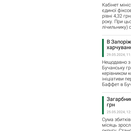
Кабінет міні
єдиної фіксо
рівні 4,32 гр
року. При ць
лічильнику) 
В Запорі
харчуван
29.05.2024, 11
Нещодавно з 
Бучанську гр
керівником 
ініціативи п
Баффет в Буч
Загарбник
грн
25.05.2024, 12
Сума збитків 
місяць зросл
округу. Стан