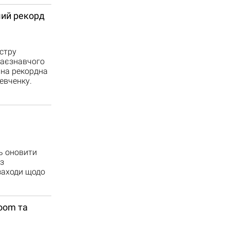
ший рекорд
стру
раєзнавчого
ана рекордна
евченку.
ть оновити
з
заходи щодо
room та