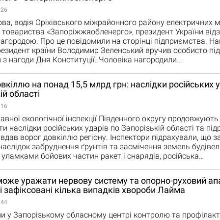
:26
ва, водія Оріхівського міжрайонного району електричних 
 товариства «Запоріжжяобленерго», президент України від
городою. Про це повідомили на сторінці підприємства. Н
езидент країни Володимир Зеленський вручив особисто під
 з нагоди Дня Конституції. Чоловіка нагородили…
вкіллю на понад 15,5 млрд грн: наслідки російських у
ій області
:16
авної екологічної інспекції Південного округу продовжують
и наслідки російських ударів по Запорізькій області та пі
завдав ворог довкіллю регіону. Інспектори підрахували, що з
внаслідок забруднення ґрунтів та засмічення земель будіве
 уламками бойових частин ракет і снарядів, російська…
оже уражати нервову систему та опорно-руховий апа
 зафіксовані кілька випадків хвороби Лайма
:44
и у Запорізькому обласному центрі контролю та профілакт