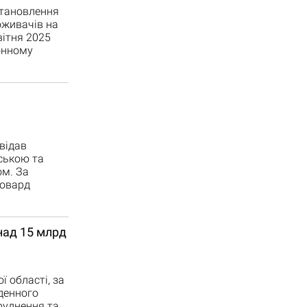
становлення
оживачів на
вітня 2025
онному
відав
ською та
м. За
Говард
онад 15 млрд
ї області, за
вденного
руднення та