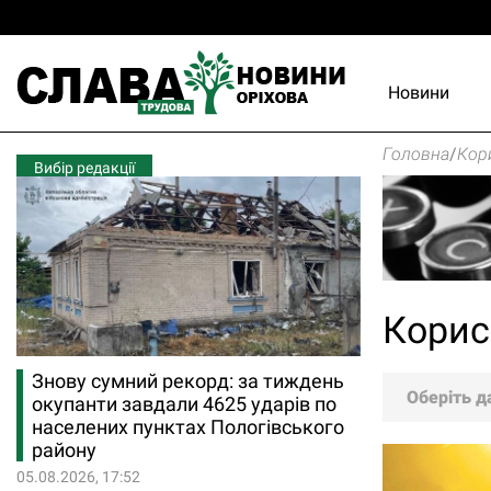
Новини
Головна
/
Кор
Вибір редакції
Корис
Знову сумний рекорд: за тиждень
Оберіть д
окупанти завдали 4625 ударів по
населених пунктах Пологівського
району
05.08.2026, 17:52