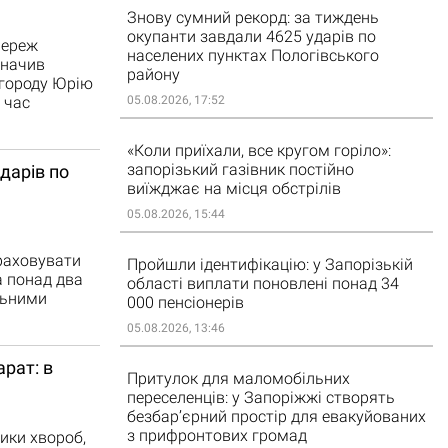
Знову сумний рекорд: за тиждень
окупанти завдали 4625 ударів по
мереж
населених пунктах Пологівського
значив
району
агороду Юрію
05.08.2026, 17:52
 час
«Коли приїхали, все кругом горіло»:
запорізький газівник постійно
дарів по
виїжджає на місця обстрілів
05.08.2026, 15:44
драховувати
Пройшли ідентифікацію: у Запорізькій
а понад два
області виплати поновлені понад 34
льними
000 пенсіонерів
05.08.2026, 13:46
рат: в
Притулок для маломобільних
переселенців: у Запоріжжі створять
безбар’єрний простір для евакуйованих
з прифронтових громад
ики хвороб,