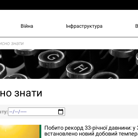
Війна
Інфраструктура
исно знати
но знати
ату:
Побито рекорд 33-річної давнини: у
встановлено новий добовий темпер