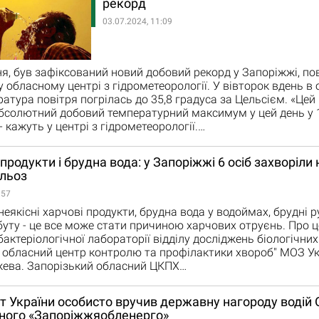
рекорд
03.07.2024, 11:09
ня, був зафіксований новий добовий рекорд у Запоріжжі, п
 обласному центрі з гідрометеорології. У вівторок вдень в
ратура повітря погрілась до 35,8 градуса за Цельсієм. «Цей
солютний добовий температурний максимум у цей день у 1
 - кажуть у центрі з гідрометеорології.…
продукти і брудна вода: у Запоріжжі 6 осіб захворіли 
льоз
:57
неякісні харчові продукти, брудна вода у водоймах, брудні ру
уту - це все може стати причиною харчових отруєнь. Про 
бактеріологічної лабораторії відділу досліджень біологічни
 обласний центр контролю та профілактики хвороб" МОЗ Ук
жева. Запорізький обласний ЦКПХ…
 України особисто вручив державну нагороду водій 
ного «Запоріжжяобленерго»