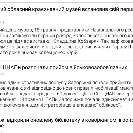
ий обласний краєзнавчий музей встановив свій пер
:01
й день музеїв, 18 травня, представники Національного реє
аїни зафіксували перший рекорд Запорізького обласного к
ся це під час виставки «Спадщина Кобзаря». Так, зафіксов
едметів фалеристики в одній колекції, присвячених Тарасу Ш
ато років збирав колекціонер Юрій…
кі ЦНАПи розпочали прийом військовозобов’язаних
:20
ня адміністративних послуг у Запоріжжі почали приймати
ов’язаних, які відповідно до нових правил мобілізації маю
во-облікові дані впродовж 60 днів у ТЦК та СП, ЦНАП чи чере
кабінет. 18 травня ЦПАПи Запоріжжя почали здійснювати 
підключення адміністраторів до відповідної облікової…
жі відкрили оновлену бібліотеку з коворкінгом, ігро-
фе