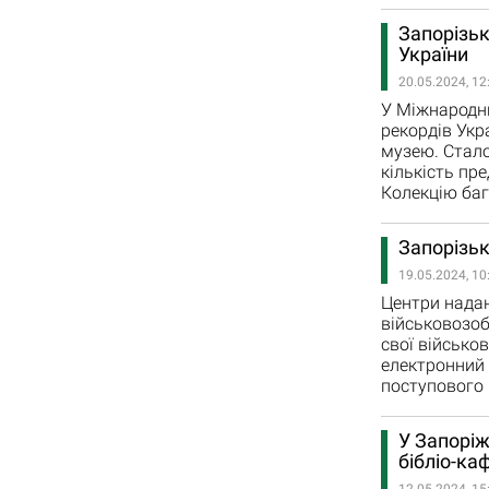
Запорізьк
України
20.05.2024, 12
У Міжнародни
рекордів Укр
музею. Стало
кількість пр
Колекцію баг
Запорізь
19.05.2024, 10
Центри надан
військовозоб
свої військо
електронний 
поступового 
У Запоріж
бібліо-ка