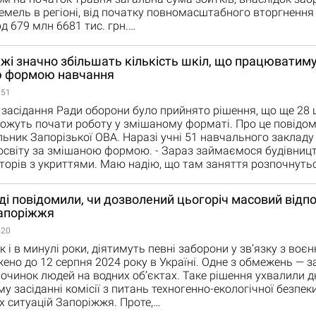
емель в регіоні, від початку повномасштабного вторгнення
д 679 млн 6681 тис. грн.…
жі значно збільшать кількість шкіл, що працюватиму
 формою навчання
:51
 засідання Ради оборони було прийнято рішення, що ще 28 
жуть почати роботу у змішаному форматі. Про це повідом
льник Запорізької ОВА. Наразі учні 51 навчального закладу
освіту за змішаною формою. - Зараз займаємося будівниц
сторів з укриттями. Маю надію, що там заняття розпочнуть
ді повідомили, чи дозволений цьогоріч масовий відп
апоріжжя
:20
к і в минулі роки, діятимуть певні заборони у зв’язку з воє
ено до 12 серпня 2024 року в Україні. Одне з обмежень — 
очинок людей на водних об’єктах. Таке рішення ухвалили 
 засіданні комісії з питань техногенно-екологічної безпеки
 ситуацій Запоріжжя. Проте,…