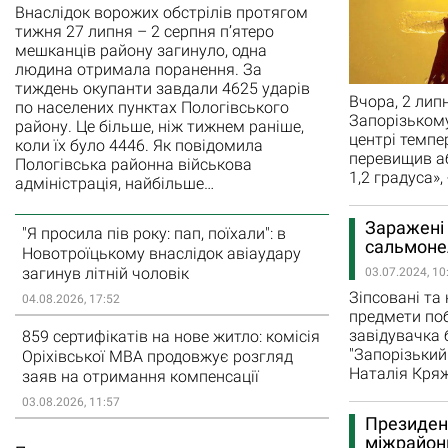
Внаслідок ворожих обстрілів протягом
тижня 27 липня – 2 серпня п’ятеро
мешканців району загинуло, одна
людина отримала поранення. За
тиждень окупанти завдали 4625 ударів
Вчора, 2 лип
по населених пунктах Пологівського
Запорізькому
району. Це більше, ніж тижнем раніше,
центрі темпе
коли їх було 4446. Як повідомила
перевищив аб
Пологівська районна військова
1,2 градуса»,
адміністрація, найбільше…
Заражені 
"Я просила пів року: пап, поїхали": в
сальмоне
Новотроїцькому внаслідок авіаудару
загинув літній чоловік
03.07.2024, 10
Зіпсовані та 
04.08.2026, 17:52
предмети поб
завідувачка 
859 сертифікатів на нове житло: комісія
"Запорізький
Оріхівської МВА продовжує розгляд
Наталія Кря
заяв на отримання компенсації
03.08.2026, 11:57
Президент
міжрайон