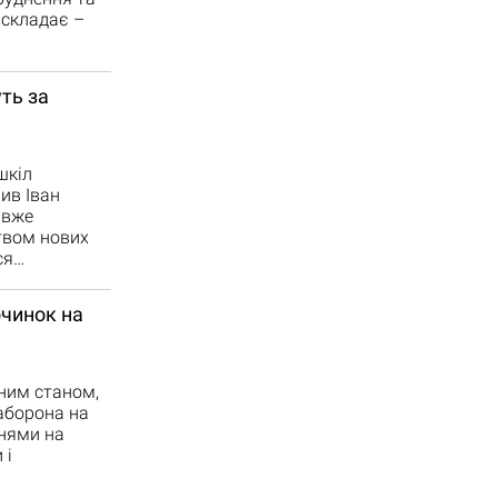
 складає –
ть за
шкіл
ив Іван
 вже
твом нових
ся…
очинок на
нним станом,
заборона на
днями на
 і