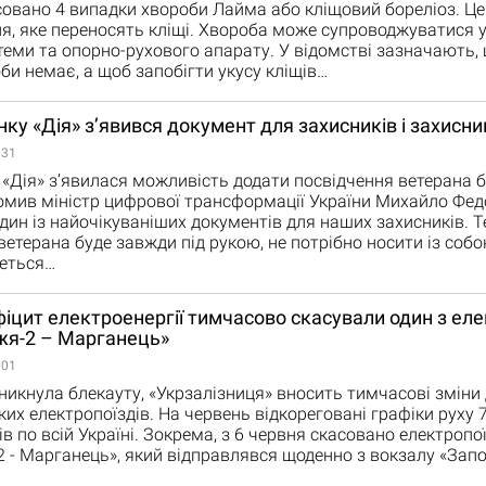
совано 4 випадки хвороби Лайма або кліщовий бореліоз. Це
я, яке переносять кліщі. Хвороба може супроводжуватися
теми та опорно-рухового апарату. У відомстві зазначають,
оби немає, а щоб запобігти укусу кліщів…
нку «Дія» з’явився документ для захисників і захисн
:31
 «Дія» з’явилася можливість додати посвідчення ветерана б
омив міністр цифрової трансформації України Михайло Фед
дин із найочікуваніших документів для наших захисників. Т
ветерана буде завжди під рукою, не потрібно носити із соб
деться…
іцит електроенергії тимчасово скасували один з еле
жя-2 – Марганець»
:01
никнула блекауту, «Укрзалізниця» вносить тимчасові зміни 
ких електропоїздів. На червень відкореговані графіки руху 
ів по всій Україні. Зокрема, з 6 червня скасовано електроп
 - Марганець», який відправлявся щоденно з вокзалу «Запо