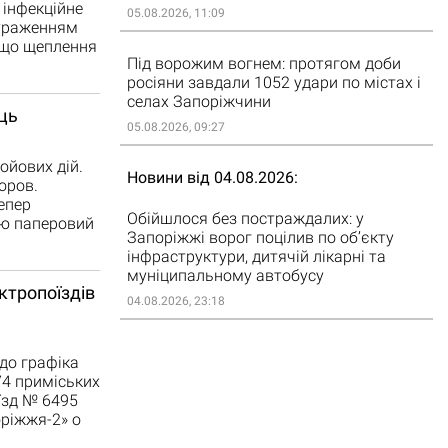
 інфекційне
05.08.2026, 11:09
 ураженням
 що щеплення
Під ворожим вогнем: протягом доби
росіяни завдали 1052 удари по містах і
селах Запоріжчини
иць
05.08.2026, 09:27
ойових дій.
Новини від 04.08.2026
оров.
епер
Обійшлося без постраждалих: у
ою паперовий
Запоріжжі ворог поцілив по об’єкту
інфраструктури, дитячій лікарні та
муніципальному автобусу
ктропоїздів
04.08.2026, 23:18
до графіка
74 приміських
оїзд № 6495
ріжжя-2» о