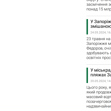
засмічення з
понад 15 млр
У Запоріж
змішаною
24.05.2024, 16
23 травня на
Запоріжжя мо
Федоров, очі
здобувають 
освітніх про
У міськра
пляжах З
20.05.2024, 14
Цього року, я
який продовж
масовий відп
позачерговому
надзвичайних