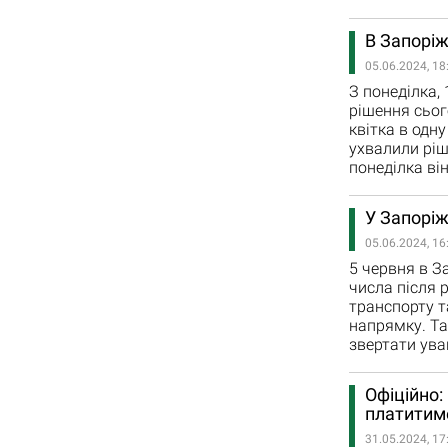
В Запоріж
05.06.2024, 18
З понеділка,
рішення сьог
квітка в одн
ухвалили ріш
понеділка ві
У Запоріж
05.06.2024, 16
5 червня в З
числа після 
транспорту т
напрямку. Та
звертати ува
Офіційно:
платитим
31.05.2024, 17