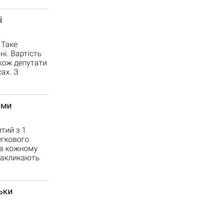
і
 Таке
ні. Вартість
кож депутати
ах. З
ями
тий з 1
егкового
 в кожному
 закликають
ьки