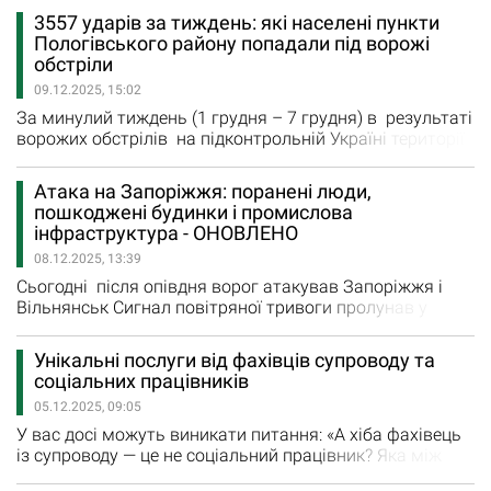
митцями Запорізького краю, підсумки реалізації
3557 ударів за тиждень: які населені пункти
культурних проєктів в регіоні, воркшоп для культурних
Пологівського району попадали під ворожі
діячів щодо участі в грантових програмах. Навесні
обстріли
2025 року Український культурний фонд та Запорізька
09.12.2025, 15:02
облдержадміністрація…
За минулий тиждень (1 грудня – 7 грудня) в результаті
ворожих обстрілів на підконтрольній Україні території
один мешканець району загинув, четверо людей
отримали поранення. Як інформує Пологівська
Атака на Запоріжжя: поранені люди,
районна військова адміністрація, ворожі війська
пошкоджені будинки і промислова
продовжують руйнувати житлові будинки, споруди,
інфраструктура - ОНОВЛЕНО
інфраструктуру державної, комунальної та приватної
08.12.2025, 13:39
власності.…
Сьогодні після опівдня ворог атакував Запоріжжя і
Вільнянськ Сигнал повітряної тривоги пролунав у
Запоріжжі о 12:08, а вже через пів години містяни
почули кілька гучних вибухів. Як повідомив начальник
Унікальні послуги від фахівців супроводу та
Запорізької обласної військової адміністрації Іван
соціальних працівників
Федоров, один із ударів був по промисловій
05.12.2025, 09:05
інфраструктурі Запоріжжя, другий - по одному із
населених…
У вас досі можуть виникати питання: «А хіба фахівець
із супроводу — це не соціальний працівник? Яка між
ними різниця?». Справді ці 2 посади часто