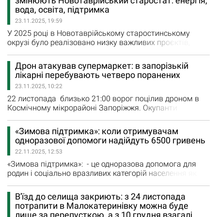
змінюють Новотаврійський старостат: енергія,
наш дім можуть зруйнувати в будь-яку секунду», —
вода, освіта, підтримка
сказав 13-річний хлопчик,…
23.11.2025, 19:59
У 2025 році в Новотаврійському старостинському
окрузі було реалізовано низку важливих проєктів,
спрямованих на покращення умов життя мешканців,
розвиток інфраструктури та забезпечення доступу до
Дрон атакував супермаркет: в запорізькій
якісних послуг. Про це повідомила Комишуваська
лікарні перебувають четверо поранених
селищна рада. Безперебійна робота ЦНАПу завдяки
23.11.2025, 10:22
сонячним панелям У вересні 2025 року за підтримки
неурядової організації ACTED…
22 листопада близько 21:00 ворог поцілив дроном в
Космічному мікрорайоні Запоріжжя. Окупанти
скерували дрон у житлову багатоповерхівку. Удар
прийшовся безпосередньо по входу до магазин АТБ,
«Зимова підтримка»: коли отримувачам
розташованого на першому поверсі. Поранення
одноразової допомоги надійдуть 6500 гривень
різного ступеня тяжкості отримали пʼятеро громадян.
22.11.2025, 12:53
Одними з перших, як повідомляє відділ комунікацій
ГУНП в Запорізькій…
«Зимова підтримка»: - це одноразова допомога для
родин і соціально вразливих категорій населення як
повідомило Головне управління Пенсійного фонду
України в Запорізькій області, у листопаді 2025 року
В'їзд до селища закриють: з 24 листопада
буде проведено виплату одноразової грошової
потрапити в Малокатеринівку можна буде
допомоги для проходження зимового періоду 2025/26
лише за перепусткою, а з 10 грудня взагалі