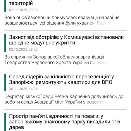
Fi роутери. Як повідомляється у телеграм-каналі
територій
селищної ради, техніка буде використовуватися в
02.12.2025, 20:06
адміністративних…
Зона обов’язкової чи примусової евакуації наразі не
розширюється, усі рішення були ухвалені Радою
оборони місяць тому і діють досі. . Про це голова
Запорізької обласної державної адміністрації Іван
Захист від обстрілів: у Комишувасі встановили
Федоров повідомив в етері телеканалу "Інтер". "За
ще одне модульне укриття
листопад евакуйовано понад 1800 людей із
02.12.2025, 09:23
Запорізького, Пологівського та Васильівського
районів.…
За сприяння Запорізької обласної організації
Товариства Червоного Хреста України по вулиці
Богдана Хмельницького в Комишувасі встановили ще
одне модульне укриття .Як повідомляє Комишуваська
Серед лідерів за кількістю переселенців: у
селищна рада, встановлення стало можливим завдяки
Запоріжжі ремонтують квартири для ВПО
плідній співпраці з цією організацією. "Укриття
30.11.2025, 16:24
розраховане на одночасне перебування десяти-
п’ятнадцяти осіб і…
Секретар міської ради Регіна Харченко долучилась до
роботи секції Асоціації міст України з розвитку
деокупованих та тимчасово окупованих громад. Як
повідомляє сайт Запорізької міської ради, у фокусі
Простір пам’яті, вдячності та поваги: у
учасників засідання були житлові рішення для
запорізькому знаковому парку висадили 116
внутрішньо переміщених осіб. Запоріжжя сьогодні —
дерев
серед міст-лідерів за кількістю ВПО: за офіційними…