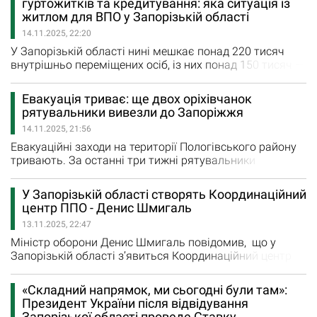
гуртожитків та кредитування: яка ситуація із
осінньо-зимовий період для всіх, хто цього потребує.
житлом для ВПО у Запорізькій області
Пункти гарячого харчування цьогоріч розпочали
14.11.2025, 22:20
роботу 5 листопада і будуть працювати…
У Запорізькій області нині мешкає понад 220 тисяч
внутрішньо переміщених осіб, із них понад 150 тисяч —
в обласному центрі. Для їхнього розміщення у
Запоріжжі функціонує 43 заклади компактного
Евакуація триває: ще двох оріхівчанок
тимчасового проживання — шелтери, гуртожитки,
рятувальники вивезли до Запоріжжя
комунальні установи міського та обласного
14.11.2025, 21:56
підпорядкування. Про це розповів речник Запорізької
обласної військової адміністрації…
Евакуаційні заходи на території Пологівського району
тривають. За останні три тижні рятувальники
допомогли виїхати п’ятьом мешканкам прифронтових
територій, серед них — дві жінки з Оріхова, які деякий
У Запорізькій області створять Координаційний
час проживали в населених пунктах, що щоденно
центр ППО - Денис Шмигаль
перебувають під російськими обстрілами. Офіцери-
13.11.2025, 22:47
рятувальники громад й надалі виїжджають у найбільш
небезпечні…
Міністр оборони Денис Шмигаль повідомив, що у
Запорізькій області з’явиться Координаційний центр
протиповітряної оборони за прикладом успішного
центру, що вже працює на Харківщині. Під час наради у
«Складний напрямок, ми сьогодні були там»:
Харкові ухвалили рішення про створення подібних
Президент України після відвідування
структур також у Чернігівській та Полтавській
Запорізької області проведе Ставку,