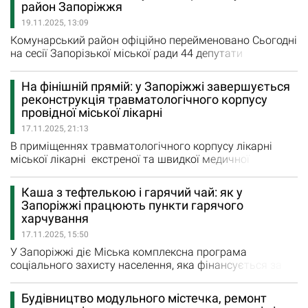
район Запоріжжя
окремо, але без запрошень на трибуну доповідачів.
19.11.2025, 13:09
Секретар міської ради Регіна Харченко, яка проводила
сесію, наголосила,…
Комунарський район офіційно перейменовано Сьогодні
на сесії Запорізької міської ради 44 депутати
підтримали проєкт рішення про перейменування
Комунарського району на Космічний. Ще троє не
На фінішній прямій: у Запоріжжі завершується
голосували. Рішення ухвалили в межах декомунізації
реконструкція травматологічного корпусу
та оновлення топонімічної карти міста. За словами
провідної міської лікарні
представників міськради, попередня назва мала
17.11.2025, 21:13
радянське походження та…
В приміщеннях травматологічного корпусу лікарні
міської лікарні екстреної та швидкої медичної
допомоги встановлюється обладнання, в палати та
кабінети завозяться меблі, відділення готують до
Каша з тефтелькою і гарячий чай: як у
роботи. Про це голова Запорізької ОДА Іван Федоров
Запоріжжі працюють пункти гарячого
повідомив за результатами виїзної наради на цей
харчування
соціально важливий об“єкт будівництва. Трохи раніше
17.11.2025, 15:50
в оновленому…
У Запоріжжі діє Міська комплексна програма
соціального захисту населення, яка фінансується за
кошти бюджету міста. У межах Програми, як
повідомляє пресслужба Запорізької міської ради,
Будівництво модульного містечка, ремонт
передбачена й організація гарячого харчування в