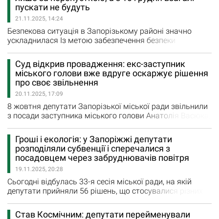
років — програми «Зимова підтримка».…
пускати не будуть
21.11.2025, 14:24
Безпекова ситуація в Запорізькому районі значно
ускладнилася Із метою забезпечення безпеки
населення та контролю за пересуванням у зоні
підвищеного ризику, з 24 листопада 2025 року в’їзд на
Суд відкрив провадження: екс-заступник
територію селища Малокатеринівка буде
міського голови вже вдруге оскаржує рішення
здійснюватися винятково за перепустками. Про це
про своє звільнення
повідомляє Кушугумська селищна рада. Перепустки
20.11.2025, 17:09
можна отримати у старости селища Малокатеринівка…
8 жовтня депутати Запорізької міської ради звільнили
з посади заступника міського голови Анатолія Васюка,
якого суд у серпні поновив на роботі після
попереднього звільнення. Причому на цей раз
Гроші і екологія: у Запоріжжі депутати
посадовця, за плечима якого понад 20 років стажу на
розподіляли субвенції і сперечалися з
державній службі, звільнили за прогули. Самого
посадовцем через забруднювачів повітря
заступника міського голови на сесії не було, у той день
19.11.2025, 20:28
він перебував у…
Сьогодні відбулась 33-я сесія міської ради, на якій
депутати прийняли 56 рішень, що стосувалися різних
сфер життєдіяльності міста. Зокрема, внесені зміни до
міського бюджету та низки міських бюджетних
Став Космічним: депутати перейменували
програм. Проєкти голосували як пакетами, так і