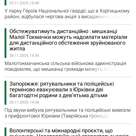
29.11.2025, 16:48
У парку Героїв Національної гвардії, що в Хортицькому
районі, відбулася чергова акція з висадження дерев на
Алеї Гідності, яка створоена 21 листопада цього року.
Як повідомляє сайт Запорізької міської ради,
Обстежуватимуть дистанційно : мешканці
ініціаторами стали представниці районної Ради жінок
Малої Токмачки можуть надсилати матеріали
загиблих Захисників та представники Ради ветеранів.
для дистанційного обстеження зруйнованого
За словами голови Хортицької райадміністрації…
житла
28.11.2025, 15:54
Малотокмачанська сільська військова адміністрація
повідомляє, що мешканці громади можуть подавати
матеріали для дистанційного обстеження зруйнованих
квартир і будинків з метою підтвердження
Запоріжжя: рятувальники та поліцейські
зруйнування. На фейсбук-сторінці адміністрація
терміново евакуювали з Юрківки дві
розмістила звернення до мешканців громади, а також
багатодітні родини з дев’ятьма дітьми
вимоги до фото- та відкеоматеріалів, які вони можуть
28.11.2025, 14:58
подавати для подальшого…
Під звуки вибухів рятувальники та поліцейські вивезли
з прифронтової Юрківки (Таврійська громада
Запорізького району) дві багатодітні сім’ї. Діти були
налякані, а матері поспіхом збирали найнеобхідніші
Волонтерські та міжнародні проєкти, що
речі, розуміючи — зволікати не можна. «Я боюся, що