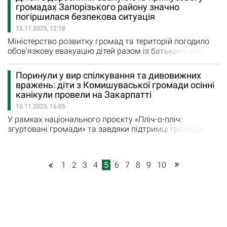
науки Запорізької міської ради. На рішення суду не
громадах Запорізького району значно
вплинуло звернення керівників освітніх закладів, які
погіршилася безпекова ситуація
прямо підпорядковуються департаменту. Про це
12.11.2025, 12:18
повідомляє Суспільне…
Міністерство розвитку громад та територій погодило
обов’язкову евакуацію дітей разом із батьками або
законними представниками з окремих населених
пунктів Дніпропетровської та Запорізької областей Це
Поринули у вир спілкування та дивовижних
рішення ухвалено за підсумками засідання
вражень: діти з Комишуваської громади осінні
Координаційного штабу з проведення евакуаційних
канікули провели на Закарпатті
заходів та ефективного реагування на масове
10.11.2025, 16:05
переміщення населення. Засідання…
У рамках національного проєкту «Пліч-о-пліч:
згуртовані громади» та завдяки підтримці громади-
партнера Борщагівської сільської територіальної
громади Київської області відбувся заїзд в дитячому
таборі. Як повідомляє Комишуваська селищна рада, на
1
2
3
4
5
6
7
8
9
10
7 днів діти поринули у вир спілкування та дивовижних
вражень у веселій компанії. "І, звісно, все це…