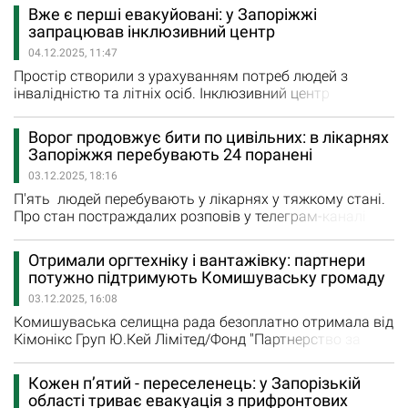
ототожнюють, бо у них є як спільна зона дії. Так само
Вже є перші евакуйовані: у Запоріжжі
як і свої унікальні послуги. Робота фахівців із
запрацював інклюзивний центр
супроводу спрямована на ветеранів, ветеранок та
04.12.2025, 11:47
членів їхніх родин. Фахівці допомагають
консультувати…
Простір створили з урахуванням потреб людей з
інвалідністю та літніх осіб. Інклюзивний центр
розрахований на людей, які були змушені
евакуюватися з прифронтових територій, а також для
Ворог продовжує бити по цивільних: в лікарнях
містян, що постраждали внаслідок ворожих обстрілів.
Запоріжжя перебувають 24 поранені
Про новий простір повідомляє пресслужба Запорізької
03.12.2025, 18:16
ОДА. Наразі в інклюзивному центрі вже є перші
евакуйовані – Сергій…
П'ять людей перебувають у лікарнях у тяжкому стані.
Про стан постраждалих розповів у телеграм-каналі
голова Запорізької обласної державної адміністрації
Іван Федоров. "Найважчі випадки - після масованих
Отримали оргтехніку і вантажівку: партнери
ударів по Запоріжжю 25 листопада - 80-річна жінка та
потужно підтримують Комишуваську громаду
66-річний чоловік. Чоловік спершу відмовився від
03.12.2025, 16:08
допомоги, але стан різко погіршився - його
госпіталізували…
Комишуваська селищна рада безоплатно отримала від
Кімонікс Груп Ю.Кей Лімітед/Фонд "Партнерство за
сильну Україну", Фаза 2 ноутбуки Lenovo 14 G8 IRL у
кількості 15 штук, а також іншу оргтехніку:
Кожен п’ятий - переселенець: у Запорізькій
багатофункціональні пристрої, картриджі, мобільні Wi-
області триває евакуація з прифронтових