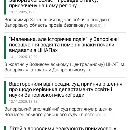
областях. "Координаційний центр на Харківщині
присвячену нашому регіону
показав високу…
13.11.2025, 19:05
Володимир Зеленський під час робочої поїздки в
Запорізьку область провів безпекову нараду з
військовим командуванням, вручив державні
нагороди, вшанував пам“ять загиблих захисників,
"Маленька, але історична подія": у Запоріжжі
зустрівся з пораненими військовими і учнями в
посвідчення водія та номерні знаки почали
підземній школі. Про це повідомляє офіційний сайт
видавати в ЦНАПах
Президента України. Т. в. о. командира 17-го
13.11.2025, 12:29
армійського корпусу Ярослав Сидоров…
З жовтня у Вознесенівському (Центральному) ЦНАПі м.
Запоріжжя, а також у Дніпровському та
Комунарському територіальних підрозділах, доступні
послуги у сфері державної реєстрації та перереєстрації
Відсторонили від посади: суд прийняв рішення
транспортних засобів, зокрема видача посвідчення
про щодо керівника департаменту освіти і
водія та номерних знаків. Як інформує пресслужба
науки Запорізької міської ради
Запорізької міської ради, це стало можливим завдяки
12.11.2025, 13:13
грантовій підтримці…
Запорізький апеляційний суд переглянув рішення
Вознесенівського районного суду і відсторонив від
посади на два місяці Віталія Лисенка, який тимчасово
виконує обов'язки директора департаменту освіти і
Дітей з дорослими евакуюють примусово: у