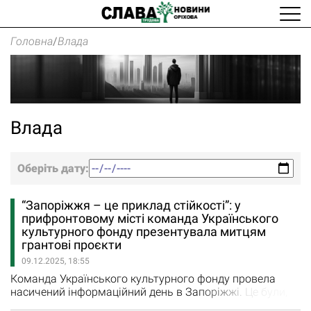
Головна
/
Влада
Влада
Оберіть дату:
“Запоріжжя – це приклад стійкості”: у
прифронтовому місті команда Українського
культурного фонду презентувала митцям
грантові проєкти
09.12.2025, 18:55
Команда Українського культурного фонду провела
насичений інформаційний день в Запоріжжі. Це були,
як інформує пресслужба Запорізької ОДА, зустрічі із