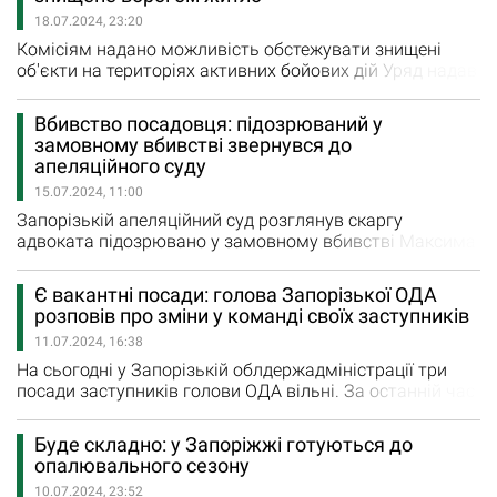
затвердженої міської Програми всебічного розвитку та
18.07.2024, 23:20
функціонування…
Комісіям надано можливість обстежувати знищені
об'єкти на територіях активних бойових дій Уряд надав
можливість проведення фіксації пошкоджень будівель і
споруд на територіях, де ведуться активні бойові дії, з
Вбивство посадовця: підозрюваний у
урахуванням безпекової ситуації. Відповідні зміни
замовному вбивстві звернувся до
внесено до Порядку виконання невідкладних робіт
апеляційного суду
щодо ліквідації наслідків збройної агресії Російської…
15.07.2024, 11:00
Запорізькій апеляційний суд розглянув скаргу
адвоката підозрювано у замовному вбивстві Максима
Денщіка, посадовця Запорізької міської ради. 29
червня Орджонікідзевський районний суд Запоріжжя
Є вакантні посади: голова Запорізької ОДА
обрав затриманому підозрюваному у замовному
розповів про зміни у команді своїх заступників
вбивстві запобіжний захід у вигляді тримання під
11.07.2024, 16:38
вартою без права внесення застави. В апеляційній
скарзі адвокат підозрюваного посилався…
На сьогодні у Запорізькій облдержадміністрації три
посади заступників голови ОДА вільні. За останній час
у команді голови ЗОДА Івана Федорова відбулися
зміни. З посади пішла заступниця голови Наталія
Буде складно: у Запоріжжі готуються до
Будяк, яка курувала питання охорони здоров'я на цій
опалювального сезону
посаді з 1 травня. А 1 липня до роботи приступив
10.07.2024, 23:52
заступник голови Запорізької обласної державної