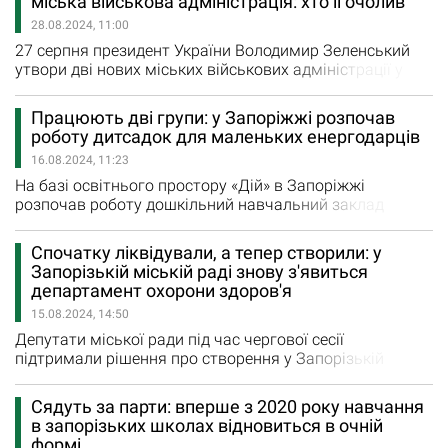
міська військова адміністрація: хто її очолив
адресою: м. Запоріжжя, вул. В'ячеслава Зайцева (ПК
28.08.2024, 11:00
"Орбіта"), 9 прийом громадян фахівцями Простору…
27 серпня президент України Володимир Зеленський
утвори дві нових міських військових адміністрації у
Запорізькій області. Відповідно до указу новостворену
Пологівську міську військову адміністрацію очолив
Працюють дві групи: у Запоріжжі розпочав
Юрій Коноваленко. Також була створена Василівська
роботу дитсадок для маленьких енергодарців
міська військова адміністрація. Її начальником
16.08.2024, 11:23
призначили Сергія Калімана. Зазначимо, що і Юрій
Коноваленко,…
На базі освітнього простору «Дій» в Запоріжжі
розпочав роботу дошкільний навчальний заклад
управління освіти Енергодарської міської ради.
Приємну новину повідомив Енергодарський міський
Спочатку ліквідували, а тепер створили: у
голова Дмитро Орлов. "Наразі в садочку працюють дві
Запорізькій міській раді знову з'явиться
групи: для малечі віком від 3 до 6 років та з 1,5 до 3
департамент охорони здоров'я
рочків. В садочку створено безпечний простір для…
15.08.2024, 14:50
Депутати міської ради під час чергової сесії
підтримали рішення про створення у Запорізькій
міській раді департаментів з питань ветеранської
політики і з питань охорони здоров'я та медичного
Сядуть за парти: вперше з 2020 року навчання
забезпечення Як зазначається на офіційному сайті
в запорізьких школах відновиться в очній
міської ради, департамент з питань ветеранської
формі