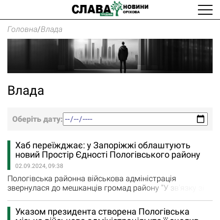
Головна
/
Влада
Влада
Оберіть дату:
Хаб переїжджає: у Запоріжжі облаштують
новий Простір Єдності Пологівського району
02.09.2024, 09:38
Пологівська районна військова адміністрація
звернулася до мешканців громад району "У зв'язку зі
зміною місцезнаходження та облаштування нового
Простору Єдності Пологівського району "Допомога
Указом президента створена Пологівська
поруч" повідомляємо, що з 2 вересня 2024 року за