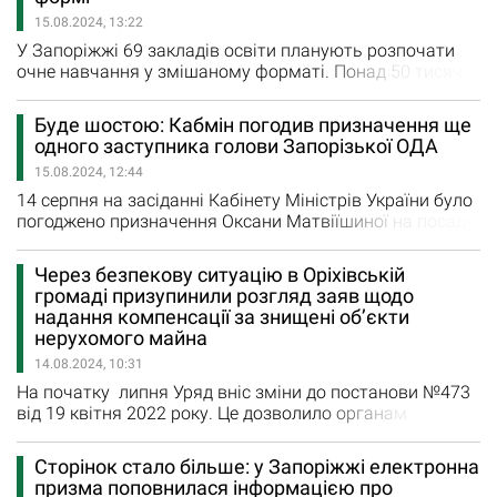
політики консолідуватиме зусилля виконавчих органів
15.08.2024, 13:22
ради щодо діалогу, який…
У Запоріжжі 69 закладів освіти планують розпочати
очне навчання у змішаному форматі. Понад 50 тисяч
учнів знову або вперше сядуть за шкільні парти.
Ремонти в укриттях та їх облаштування фінансуються
Буде шостою: Кабмін погодив призначення ще
як обласною, так і міською владою. Про це на сесії
одного заступника голови Запорізької ОДА
міської ради повідомив голова Запорізької ОДА Іван
15.08.2024, 12:44
Федоров, який розповів про результати співпраці в
освітній галузі…
14 серпня на засіданні Кабінету Міністрів України було
погоджено призначення Оксани Матвіїшиної на посаду
заступниці голови Запорізької обласної державної
адміністрації. Про це повідомив представник Кабміну у
Через безпекову ситуацію в Оріхівській
Верховній Раді Тарас Мельничук у своєму ТГ-каналі.
громаді призупинили розгляд заяв щодо
Оксана Євгеніївна стане шостим заступником Івана
надання компенсації за знищені об’єкти
Федорова. На даний момент інформації про неї у
нерухомого майна
розділі…
14.08.2024, 10:31
На початку липня Уряд вніс зміни до постанови №473
від 19 квітня 2022 року. Це дозволило органам
місцевого самоврядування, або місцевим військовим
адміністраціям обстеження зруйнованого житла і на
Сторінок стало більше: у Запоріжжі електронна
території активних бойових дій. Відповідно, громадяни
призма поповнилася інформацією про