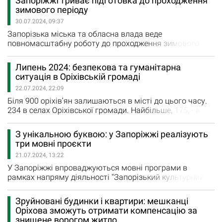
Запоріжжі триває підготовка до проходження
заході, який пройшов у змішаному форматі,
зимового періоду
обговорили питання підтримки Збройних Сил України і
30.07.2024, 09:37
зведення фортифікацій,…
Запорізька міська та обласна влада веде
повномасштабну роботу до проходження зимового
періоду. Зокрема, місцева влада проводить роботи, які
забезпечать електроенергію споживачів взимку.
Липень 2024: безпекова та гуманітарна
Наразі ведуться перемовини з іноземними донорами
ситуація в Оріхівській громаді
про встановлення когенераційних установок для
22.07.2024, 22:09
забезпечення тепла і води, навіть коли не буде
електроенергії. Комунальники встановлюють…
Біля 900 оріхів’ян залишаються в місті до цього часу.
234 в селах Оріхівської громади. Найбільше, 175, - в
Новопавлівці, найменше, 12, - в Новоданилівці. Їхні
життя постійно під загрозою. В Оріхівській громаді
З унікальною буквою: у Запоріжжі реалізують
готові проводити фіксацію пошкоджень нерухомого
три мовні проєкти
майна, враховуючи безпекову ситуацію. Про це та інше
21.07.2024, 13:22
з перших вуст…
У Запоріжжі впроваджуються мовні програми в
рамках напряму діяльності "Запорізький культурний
код". Про це повідомила секретар міської ради Регіна
Харченко. Зокрема, департамент культури і туризму
Зруйновані будинки і квартири: мешканці
долучився до структурних підрозділів міської ради в
Оріхова зможуть отримати компенсацію за
розробці мовних програм для нашого міста. В рамках
знищене ворогом житло