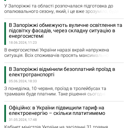
адміністрації…
У Запоріжжі та області розпочалася підготовка до
опалювального сезону, який, і це вже зрозуміло, буде
досить складним через катастрофічну ситуацію в
енергетиці. Обласна, міська влада та громади
В Запоріжжі обмежують вуличне освітлення та
працюють над забезпеченням безперебійного
підсвітку фасадів, через складну ситуацію в
електро-, водо- та теплопостачання. Як планується
енергосистемі
вирішувати проблеми — про це голова ЗОДА Іван
18.06.2024, 11:23
Федоров розповів представникам…
В енергосистемі України наразі вкрай напружена
ситуація. Всіх споживачів просять максимально
заощадлива користуватися електроприладами. За
попередніми даними, жорсткі графіки відключення
В Запоріжжі відмінили безоплатний проїзд в
триватимуть до кінця липня. Тож, з метою
електротранспорті
заощадливого користування електроенергією в
05.06.2024, 18:33
Запоріжжі ввели низку обмежень. «Відсьогодні у
Запоріжжі запроваджуємо ощадливий режим…
З понеділка, 10 червня, проїзд в тролейбусах та
трамваях буде платним. Таке рішення сьогодні
прийняли депутати Запорізької міської ради на
засіданні. Вартість квітка в одну сторону в
Офіційно: в України підвищили тариф на
електротранспорті коштуватиме 10 гривень. Також
електроенергію – скільки платитимемо
депутати ухвалили рішення про зниження вартість
31.05.2024, 17:48
проїзду в комунальних автобусах. З понеділка він
коштуватиме 10 грн замість 12.…
Кабінет міністрів України на засіданні 31 травня