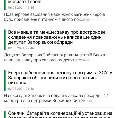
могилах Героїв
бойові дії або тимчасову окупацію території вони були
06.08.2024, 15:45
змушені покинути…
Позачергове засідання Ради жінок загиблих Героїв
було присвячене питанням гідного поховання загиблих
військових. Зокрема члени Ради погодили, як
виглядатимуть надмогильні пам'ятники військових.
Все менше та менше: заяву про дострокове
Про це повідомляє сайт Запорізької міської ради.
складення повноважень написав ще один
Концепцію єдиного вигляду надгробків розробило
депутат Запорізької облради
міське СКП "Запорізька ритуальна служба". Він
02.08.2024, 22:46
складатиметься…
Депутат Запорізької обласної ради Анатолій Блоха
написав заяву про складення депутатських
повноважень. 66-річний Анатолій Блоха входив в
комісію з питань охорони здоров'я, материнства та
Енергозабезпечення регіону і підтримка ЗСУ: у
дитинства. Раніше очолював Якимівську
Запоріжжі обговорили життєво важливі
райдержадміністрацію, був керівником міліції в
питання
Мелітополі. 1 серпня голова Запорізької ОДА,
02.08.2024, 21:48
начальник обласної військової адміністрації…
На сьогодні Запорізька область зібрала рекордні 2,2
млрд грн для підтримки Збройних Сил України. Таку
цифру на регіональному засіданні Конгресу місцевих
та регіональних влад при Президентові України
Сонячні батареї та когенераційні установки: на
озвучив голова Запорізької ОДА Іван Федоров. На