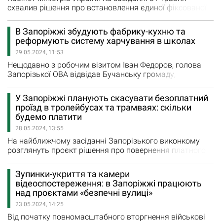
схвалив рішення про встановлення єдиної фіксованої
ціни для індивідуальних та колективних побутових
споживачів на рівні 4,32 грн/кВт*год. Цей тариф
В Запоріжжі збудують фабрику-кухню та
діятиме з 1 червня цього року і до 30 квітня 2025 року.
реформують систему харчування в школах
При цьому «нічний тариф» (при встановленому
29.05.2024, 11:53
відповідному двозонному лічильнику) складатиме 2,16
грн за…
Нещодавно з робочим візитом Іван Федоров, голова
Запорізької ОВА відвідав Бучанську громаду,
поспілкувався з першою леді України Оленою
Зеленською та керівником команди реформи
У Запоріжжі планують скасувати безоплатний
шкільного харчування Орестом Степаняком. За
проїзд в тролейбусах та трамваях: скільки
ініціативи першої леді та при фінансуванні
будемо платити
американського бізнесмена Говард Баффет в Бучі
28.05.2024, 13:55
збудували фабрику-кухню «ГотуЇмо». Особливість…
На найближчому засіданні Запорізького виконкому
розглянуть проєкт рішення про повернення платного
проїзду в електротранспорті. Відзначмо, що рішення
про скасування платного проїзду в трамваях та
Зупинки-укриття та камери
тролейбусах було прийнято 24 лютого 2022 року.
відеоспостереження: в Запоріжжі працюють
Рішення про повернення платного проїзду пов’язано з
над проєктами «безпечні вулиці»
тим, що наразі вичерпані всі ресурси міської ради та
23.05.2024, 14:25
КП «Запоріжелектротранс»…
Від початку повномасштабного вторгнення військові