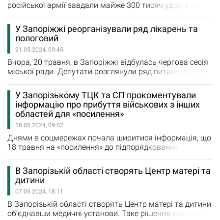
російської армії завдали майже 300 тисяч ударів по
Запорізькій області. Сигнал «повітряної тривоги» за
понад два роки війни тривав сумарно понад 5 місяців.
У Запоріжжі реорганізували ряд лікарень та
Наразі в Запоріжжі та області втілюють в життя
пологовий
безпекові проєкти. Один з них – безпечні вулиці. Як
21.05.2024, 09:45
повідомив Іван Федоров, голова Запорізької…
Вчора, 20 травня, в Запоріжжі відбулась чергова сесія
міської ради. Депутати розглянули ряд питань, в тому
числі реорганізацію медзакладів в обласному центрі. У
ході сесії було прийнято рішення про приєднання до
У Запорізькому ТЦК та СП прокоментували
міської лікарні екстреної та швидкої медичної
інформацію про прибуття військових з інших
допомоги відразу трьох медичних закладів: лікарні №6
областей для «посилення»
та 10, а також пологовий будинок№3. Крім того, було
18.05.2024, 09:02
прийнято…
Днями в соцмережах почала ширитися інформація, що
18 травня на «посилення» до підпорядкованих
оперативному командуванню Запорізького обласного
ТЦК та СП мають прибути військовослужбовці з ТЦК
В Запорізькій області створять Центр матері та
інших областей України. «Офіційно повідомляємо – це
дитини
фейк. Джерело – російські пропагандистськи ресурси,
07.05.2024, 18:11
які намагаються розігнати чергову брехню в…
В Запорізькій області створять Центр матері та дитини
об’єднавши медичні установи. Таке рішення ухвалила