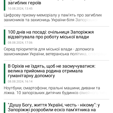
мали б змогу отримати компенсації за програмою
загиблих героїв
єВідновлення. Як повідомляли раніше, рішення про
10.08.2024, 13:45
роботу комісії…
Цифрову призму-меморіалу у пам'ять про загиблих
захисників та захисниць України біля Запорізької
міської ради відкрили 15 липня 2024 року. У ній
містилася інформація про 128 загиблих оборонців.
100 днів на посаді: очільниця Запоріжжя
Днями у електронну призму - меморіал памʼяті
відзвітувала про роботу міської влади
загиблих Героїв Запоріжжя додали ще 79 сторінок
08.08.2024, 17:06
полеглих бійців нашого міста. Всього призма містить
інформацію про 247 воїнів.…
Серед пріоритетів для міської влади - допомога
захисниками України, ветеранська політика, співпраця
з міжнародними партнерами, забезпечення
життєдіяльності міста, підготовка до опалювального
В Оріхів не їздять, щоб не засмучуватися:
сезону, підготовка шкіл до нового навчального року
велика прийомна родина отримала
Про це секретар Запорізької міської ради Регіна
гуманітарну допомогу
Харченко розповіла на пресконференції, на якій
08.08.2024, 16:14
презентувала підсумки роботи міської…
Ноутбуки, смартофони, пральні машини, дивани та
ліжка. 10 запорізьких дитячих будинків сімейного типу
отримали гуманітарну допомогу від Фундації Олени
Зеленської. Як повідомляє сайт Запорізької ОДА,
"Душу Богу, життя Україні, честь - нікому": у
більшість сімей раніше проживала в Оріхівській,
Запоріжжі розробили ескіз пам'ятника на
Мелітопольській, Пологівській громадах. Однак через