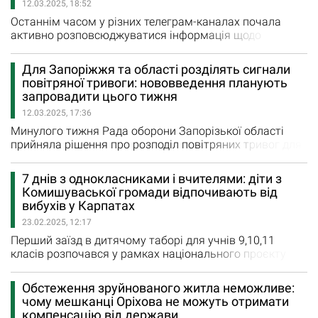
12.03.2025, 18:52
Крамаренко. Всього аграрії…
Останнім часом у різних телеграм-каналах почала
активно розповсюджуватися інформація щодо
просування ворога на Оріхівському напрямку. «Новини
Оріхова» попросили голову Запорізької ОДА Івана
Для Запоріжжя та області розділять сигнали
Федорова прокоментувати інформацію і розповісти, чи
повітряної тривоги: нововведення планують
є реальна загроза захоплення "міцного горішка". І ще
запровадити цього тижня
одного міста-форпоста - Гуляйполя "На сьогодні…
12.03.2025, 17:36
Минулого тижня Рада оборони Запорізької області
прийняла рішення про розподіл повітряних тривог для
обласного центру та області. Нововведення планують
запровадити до кінця цього тижня. Як повідомив Іван
7 днів з однокласниками і вчителями: діти з
Федоров, голова Запорізької ОВА, за три роки у
Комишуваської громади відпочивають від
Запорізькій області пролунало понад 5500 повітряних
вибухів у Карпатах
тривог, які загалом тривали 7,5 місяців. Левова
23.02.2025, 12:17
частина з них стосується…
Перший заїзд в дитячому таборі для учнів 9,10,11
класів розпочався у рамках національного проєкту
«Пліч-о-пліч: згуртовані громади». Діти поїхали на
відпочинок завдяки підтримці Борщагівської сільської
Обстеження зруйнованого житла неможливе:
територіальної громади Київської області, яка є
чому мешканці Оріхова не можуть отримати
громадою-партнером Комишуваської СТГ. Як
компенсацію від держави