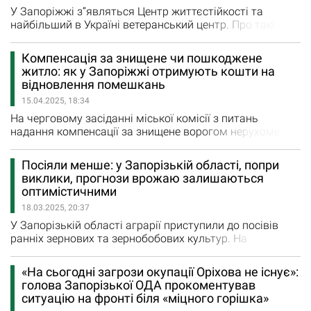
У Запоріжжі з“являться Центр життєстійкості та
найбільший в Україні ветеранський центр. Про такі
амбітні плани секретар Запорізької міської ради, в.о.
міського голови Регіна Харченко розповіла під час
Компенсація за знищене чи пошкоджене
великої пресконференції «365 днів роботи команди
житло: як у Запоріжжі отримують кошти на
Регіни Харченко. Як змінилося місто?». Екскерівниця
відновлення помешкань
фракції “Слуга народу” у Запорізькій…
15.04.2025, 18:34
На черговому засіданні міської комісії з питань
надання компенсації за знищене ворогом нерухоме
майно було задоволено 9 заяв щодо надання
компенсації за зруйноване обстрілами житло, яке не
Посіяли менше: у Запорізькій області, попри
підлягає ремонту. Після проходження всіх
виклики, прогнози врожаю залишаються
передбачених законодавством процедур власники
оптимістичними
зруйнованого житла отримають житлові сертифікати
18.03.2025, 20:37
на суму 13 мільйонів 186 тисяч 930 гривень.…
У Запорізькій області аграрії приступили до посівів
ранніх зернових та зернобобових культур. На
підконтрольній Україні території Василівського,
Запорізького та Пологівського районів загалом
«На сьогодні загрози окупації Оріхова не існує»:
засіяно 100,8 тис. гектарів озимих культур. Про це під
голова Запорізької ОДА прокоментував
час брифінгу повідомила директорка департаменту
ситуацію на фронті біля «міцного горішка»
агропромислового розвитку ЗОДА Валентинаи