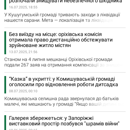
розпочали знищувати небезпечного шкідника
Комишуваською селищною радою. «Укриття здатне
16.07.2025, 18:55
захистити від обстрілів з різних видів озброєння,
зокрема реактивних систем…
У Кушугумській громаді тривають заходи з ліквідації
нашестя сарани. Мета — локалізація та ліквідація
шкідника, що загрожує приватним ділянкам та
врожаю. До усіх бід воєнного часу на території
Без виїзду на місце: оріхівська комісія
Запорізького району останнім часом додалася ще одна
отримала право дистанційно обстежувати
— нашестя сарани. Вперше за десятки років регіон
зруйноване житло містян
зіштовхнувся з такою кількістю шкідника: хмари комах
13.07.2025, 21:56
прийшли з…
Станом на 4 липня мешканці Оріхівської громади
подали 267 заяв на отримання компенсації за знищені
об’єкти. Таку інформацію оприлюднила Комісія з
розгляду питань щодо надання компенсації за знищені
“Казка” в укритті: у Комишуваській громаді
об'єкти нерухомого майна на території Оріхівської
оголосили про відновлення роботи дитсадка
міської територіальної громади внаслідок бойових дій,
08.07.2025, 00:10
терористичних актів, диверсій, спричинених збройною
агресією…
Комишуваська селишна рада звернулася до батьків
малечі, які мешкають у громаді “Якщо вашій дитині від
2 до 6 років, ласкаво просимо до Комишуваського
закладу дошкільної освіти «Казка». З 1 вересня наш
Галерея збережеться: у Запоріжжі
заклад починає роботу в очному форматі зі змішаним
виставковий простір позбувся "шрамів війни"
режимом навчання. Садочок працюватиме в