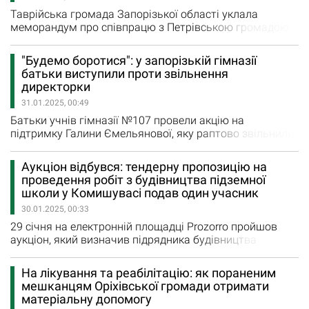
Таврійська громада Запорізької області уклала
меморандум про співпрацю з Петрівською громадою з
Кіровоградщини Голова Петрівської селищної ради
Кіровоградської області Світлана Тилик та голова
"Будемо боротися": у запорізькій гімназії
Таврійської сільської ради Запорізької області Микола
батьки виступили проти звільнення
Свириденко меморандум про співпрацю підписали в
директорки
грудні 2024 року. Громади стали партнерами у рамках
31.01.2025, 00:49
національного проєкту…
Батьки учнів гімназії №107 провели акцію на
підтримку Галини Ємельянової, яку раптово звільнили
з посади Формальним приводом для звільнення
багаторічного керівника стало відео журналіста
Аукціон відбувся: тендерну пропозицію на
Костянтина Алексєєнка, якого під час тривоги не
проведення робіт з будівництва підземної
пустили в підземну школу, натомість запропонувавши
школи у Комишувасі подав один учасник
спуститися в укриття, розташоване в підвальному
30.01.2025, 00:33
приміщенні гімназії. Хоча,…
29 січня на електронній площадці Prozorro пройшов
аукціон, який визначив підрядника будівництва
підземної школи на території Комишуваської гімназії
«Джерело». Відкриті торги з очікуваною вартістю робіт
На лікування та реабілітацію: як пораненим
- 109 110 835,00 UAH з ПДВ оголосив замовник робіт —
мешканцям Оріхівської громади отримати
ДП «Місцеві дороги Запорізької області». Це державне
матеріальну допомогу
підприємство, до речі, є замовником…