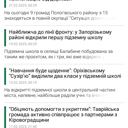
повідомляє Комишуваська селищна рада, 7 днів діти…
21.02.2025, 00:29
На сьогодні 9 громад Пологівського району з 15
знаходяться в повній окупації “Ситуація досить таки
складна, але ми сподіваємося тільки на наші Збройні
сили», - зазначила заступниця голови Пологівської РДА
Найближча до лінії фронту: у Запорізькому
Людмила Рябовол на зібранні з нагоди 250-річчя
районі відкрили першу підземну школу
Оріхова. Шість громад знаходяться на підконтрольній
19.02.2025, 00:29
Україні території, але частково в деяких громадах,…
Підземна школа в селищі Балабине побудована за
таким же проєктом, як і три, які вже відкрили у
Запоріжжі. Навчальний заклад розрахований на 1000
учнів у дві зміни. Тут навчатимуться діти не лише з
"Навчання буде щоденне": Оріхівському
Балабиного, а й з Кушугума та Малокатеринівки, яких
“Сузірʼю” виділили два класи у підземній школі
привозитиме шкільний автобус. Щоправда, у перший
13.02.2025, 00:15
день роботи підземної школи, у зв'язку з погіршенням
безпекової…
На відкритті підземної школи в центральній частині
міста, напевне, найбільше раділи учні та вчителі
Оріхівського “Сузірʼя”. І їх радість можна зрозуміли —
після переміщення у Запоріжжя ще на початку
“Обіцяють допомогти з укриттям”: Таврійська
повномасштабного вторгнення росіян КЗ “Опорний
громада активно співпрацює з партнерами з
заклад загальної середньої освіти “Сузірʼя” Оріхівської
Кіровоградщини
міської ради не мав умов для…
11.02.2025, 21:40