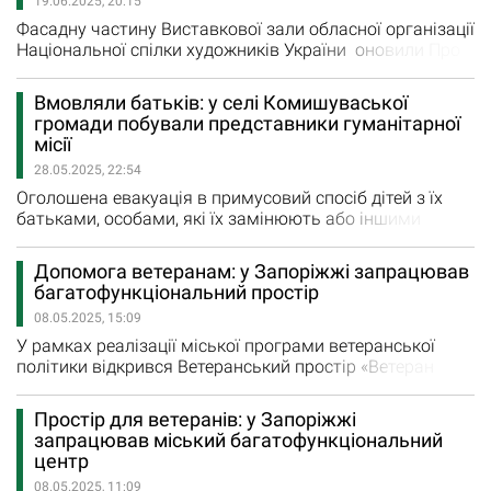
19.06.2025, 20:15
приміщенні протирадіаційного укриття
Комишуваської…
Фасадну частину Виставкової зали обласної організації
Національної спілки художників України оновили Про
майбутній ремонт голова обласної організації НСХУ
Олександр Шкаліков розповідав журналістам ще в
Вмовляли батьків: у селі Комишуваської
грудні 2024 року, коли у Виставковій залі відкрилася
громади побували представники гуманітарної
перша з початку повномасштабної війни колективна
місії
виставка запорізьких митців “Різдво під сиренами”.…
28.05.2025, 22:54
Оголошена евакуація в примусовий спосіб дітей з їх
батьками, особами, які їх замінюють або іншими
законними представниками в безпечні райони області
із села Магдалинівка. Про це, як ми повідомляли,
Допомога ветеранам: у Запоріжжі запрацював
йдеться в наказі голови Запорізької обласної
багатофункціональний простір
державної адміністрації, начальника Запорізької
08.05.2025, 15:09
обласної військової адміністрації Івана Федорова № 29
від 27.05.2025 року.…
У рамках реалізації міської програми ветеранської
політики відкрився Ветеранський простір «Ветеран
ПРО. Запоріжжя» Після капітального ремонту
історичної будівлі (це був прибутковий будинок
Простір для ветеранів: у Запоріжжі
Когана), центр площею 143 м² вже приймає
запрацював міський багатофункціональний
відвідувачів. За словами директора КУ «Ветеранський
центр
простір «Ветеран ПРО Запоріжжя» Михайла Пірога,…
08.05.2025, 11:09