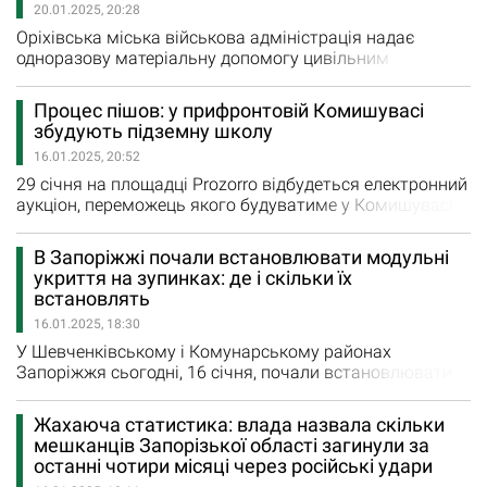
20.01.2025, 20:28
Оріхівська міська військова адміністрація надає
одноразову матеріальну допомогу цивільним
громадянам, що отримали поранення у зв’язку з
військовою агресією російської федерації проти
Процес пішов: у прифронтовій Комишувасі
України. Допомога надається в рамках Комплексної
збудують підземну школу
програми соціального захисту населення на 2024-2026
16.01.2025, 20:52
роки. Одноразова матеріальна допомога цивільним
громадянам, як повідомляється…
29 січня на площадці Prozorro відбудеться електронний
аукціон, переможець якого будуватиме у Комишувасі
підземну школу. Тендер «Нове будівництво
протирадіаційного укриття Комишуваської гімназії
В Запоріжжі почали встановлювати модульні
"Джерело" Комишуваської селищної ради з очікуваною
укриття на зупинках: де і скільки їх
вартістю робіт 109 110 835,00 грн з ПДВ 14 січня
встановлять
оголосив замовник — ДП «Місцеві дороги Запорізької…
16.01.2025, 18:30
У Шевченківському і Комунарському районах
Запоріжжя сьогодні, 16 січня, почали встановлювати
модульні бетонні укриття. Як повідомили у Запорізькій
обласній військовій адміністрації, впродовж наступних
Жахаюча статистика: влада назвала скільки
двох тижнів у місті з’являться 17 таких захисних
мешканців Запорізької області загинули за
споруд. Укриття будуть знаходитись на зупинках
останні чотири місяці через російські удари
громадського транспорту й у місцях масового