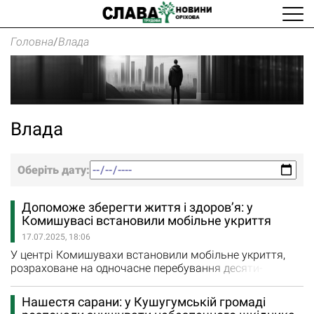
Головна
/
Влада
Влада
Оберіть дату:
Допоможе зберегти життя і здоров’я: у
Комишувасі встановили мобільне укриття
17.07.2025, 18:06
У центрі Комишувахи встановили мобільне укриття,
розраховане на одночасне перебування десяти-
п’ятнадцяти осіб. Це стало можливим завдяки плідній
співпраці між Запорізькою обласною організацією
Нашестя сарани: у Кушугумській громаді
Товариства Червоного Хреста України і