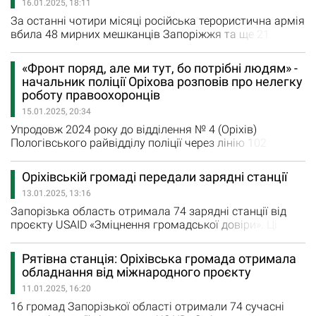
16.01.2025, 18:11
скупчення людей. Споруди,…
За останні чотири місяці російська терористична армія
вбила 48 мирних мешканців Запоріжжя та ще 21
людину на підконтрольній українській владі частині
області. Таку жахаючу статистику повідомив Іван
«Фронт поряд, але ми тут, бо потрібні людям» -
Федоров, голова Запорізької обласної військової
начальник поліції Оріхова розповів про нелегку
адміністрації. Також він повідомив, що внаслідок
роботу правоохоронців
російських обстрілів поранення різного ступеня
15.01.2025, 20:34
важкості отримали 469 людей,…
Упродовж 2024 року до відділення № 4 (Оріхів)
Пологівського райвідділу поліції через лінію 102
надійшло 4492 повідомлення про події та
правопорушення. Минулого року на прифронтовій
Оріхівській громаді передали зарядні станції
території, як повідомила «Новинам Оріхова»
13.01.2025, 13:16
начальниця відділу комунікацій ГУНП в Запорізькій
області Анна Ткаченко, поліцейські розкрили 67
Запорізька область отримала 74 зарядні станції від
злочинів. А також задокументували…
проєкту USAID «Зміцнення громадської довіри». Ці
станції передадуть 16 громадам регіону, щоб
забезпечити роботу органів влади навіть під час
Рятівна станція: Оріхівська громада отримала
тривалих відключень електроенергії. Надана техніка,
обладнання від міжнародного проєкту
зокрема, буде використовуватися в Оріхівській та
11.01.2025, 16:20
Гуляйпільській громадах, що постійно зазнають
обстрілів. «Ворог…
16 громад Запорізької області отримали 74 сучасні