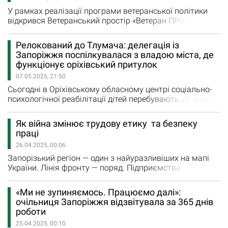
У рамках реалізації програми ветеранської політики
відкрився Ветеранський простір «Ветеран ПРО.
Запоріжжя» Після капітального ремонту історичної
будівлі (це був прибутковий будинок Когана), центр
Релокований до Тлумача: делегація із
площею 143 м² вже приймає відвідувачів. У складі
Запоріжжя поспілкувалася з владою міста, де
Комунальної установи «Ветеранський простір «Ветеран
функціонує оріхівський притулок
ПРО. Запоріжжя», яку очолив ветеран…
07.05.2025, 21:50
Сьогодні в Оріхівському обласному центрі соціально-
психологічної реабілітації дітей перебувають 28 дітей,
що залишилися без батьківського піклування, діти-
сироти та діти, позбавлені батьківського піклування. У
Як війна змінює трудову етику та безпеку
березні 2022 року з Оріхова евакуювали 41 вихованця
праці
центру Майже два з половиною роки заклад перебував
26.04.2025, 00:06
у Польщі, а 1 липня 2024 року його релоковано в…
Запорізький регіон — один з найуразливіших на мапі
України. Лінія фронту — поряд. Підприємства
працюють, як можуть. Роботодавці шукають
компроміси між законом, людським ресурсом і
«Ми не зупиняємось. Працюємо далі»:
військовою реальністю. А Державна служба з питань
очільниця Запоріжжя відзвітувала за 365 днів
праці — між наглядом, підтримкою і відповідальністю.
роботи
У Запоріжжі в Центрі журналістської солідарності
25.04.2025, 00:10
відбулася пресконференція…