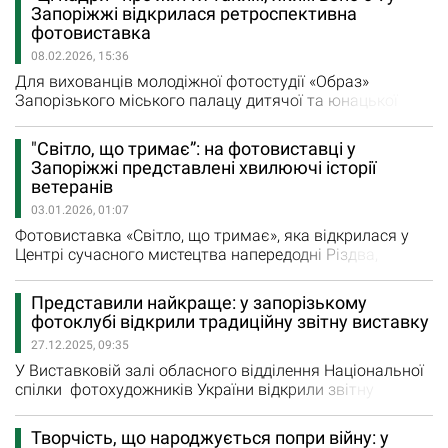
Лізою Свириденко. «Друзі вирішили провести
Запоріжжі відкрилася ретроспективна
експеримент: закарбувати військовий і цивільний світи
фотовиставка
на одній плівці. Спершу Єгор робить фото на фронті,
08.02.2026, 15:36
після чого…
Для вихованців молодіжної фотостудії «Образ»
Запорізького міського палацу дитячої та юнацької
творчості та їх керівника Бориса Дворного участь в
україно-італійському конкурсі «Венеційська серенада»,
"Світло, що тримає”: на фотовиставці у
який відбувся в кінці січня, було більш ніж успішним —
Запоріжжі представлені хвилюючі історії
запоріжці завоювали 11 нагород. Робота Бориса
ветеранів
Дворного отримала Гран-Прі. Дипломами…
03.01.2026, 01:07
Фотовиставка «Світло, що тримає», яка відкрилася у
Центрі сучасного мистецтва напередодні Різдва,
присвячена ветеранам російсько-української війни та
діючим військовослужбовцям. Всього на виставці
Представили найкраще: у запорізькому
представлені 16 історій. Кожен герой розповів про
фотоклубі відкрили традиційну звітну виставку
світло, що надихає або тримає його у найскладніші
27.12.2025, 09:35
моменти. Для більшості це тепло родини,…
У Виставковій залі обласного відділення Національної
спілки фотохудожників України відкрили звітну
виставку членів фотоклубу і запорізьких
фотохудожників, на якій свою творчість представив 21
Творчість, що народжується попри війну: у
автор. В експозиції розмістили 74 роботи, які відібрала