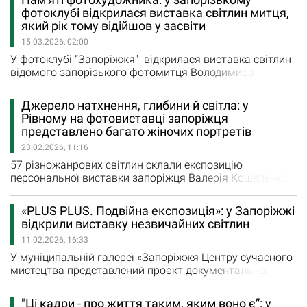
«Фотографічні мости Німеччина — Україна».
фотоклубі відкрилася виставка світлин митця,
Нюрнберзький фотоклуб – найстаріший у Німеччині,
який рік тому відійшов у засвіти
заснований ще у 1889 році. Щороку він проводить…
15.03.2026, 02:00
У фотоклубі “Запоріжжя" відкрилася виставка світлин
відомого запорізького фотомитця Володимира
Ковальова, який помер у свій день народження — 11
березня 2025 року йому мало виповнитися 87 років.
Джерело натхнення, глибини й світла: у
Володимир Корнійович помер о 10.30 і для всіх, хто
Рівному на фотовиставці запоріжця
хотів привітати іменинника, звістка про його смерть
представлено багато жіночих портретів
була просто шоком. На річницю з дня смерті…
23.02.2026, 11:16
57 різножанрових світлин склали експозицію
персональної виставки запоріжця Валерія Кошеленка
“Не відкладаючи життя”, яка проходить до 14 березня в
Рівненській обласній бібліотеці. Для відомого
«PLUS PLUS. Подвійна експозиція»: у Запоріжжі
запорізького фотохудожника, заступника голови
відкрили виставку незвичайних світлин
обласної організації Національної спілки
11.02.2026, 16:33
фотохудожників України це вже п’ята “персоналка” у
Рівному,…
У муніципальній галереї «Запоріжжя Центру сучасного
мистецтва представлений проєкт документальної
фотографії, який є способом мистецького діалогу між
мінометником Єгором Самофалом та режисеркою
"Ці кадри - про життя таким, яким воно є”: у