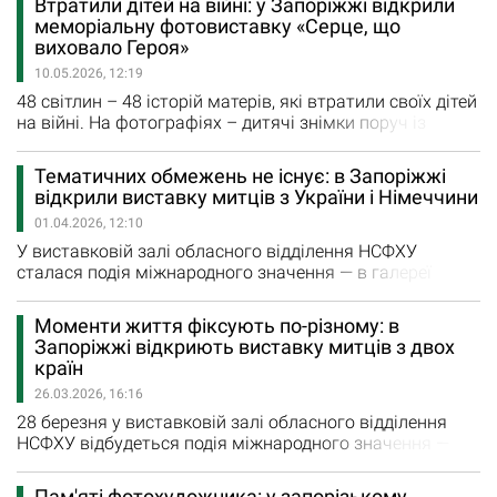
Втратили дітей на війні: у Запоріжжі відкрили
вихованців члена Національної спілки фотохудожників
меморіальну фотовиставку «Серце, що
України, члена Національної спілки журналістів України
виховало Героя»
Бориса Дворного можна було бачити у виставковій
10.05.2026, 12:19
залі обласного…
48 світлин – 48 історій матерів, які втратили своїх дітей
на війні. На фотографіях – дитячі знімки поруч із
мамою та портрети вже дорослих Захисників і
Захисниць України. Меморіальну виставку «Серце, що
Тематичних обмежень не існує: в Запоріжжі
виховало Героя», як повідомляє Запорізька ОДА,
відкрили виставку митців з України і Німеччини
відкрили біля «Козацького кола» на Хортиці. «Цю
01.04.2026, 12:10
виставку ініціювали…
У виставковій залі обласного відділення НСФХУ
сталася подія міжнародного значення — в галереї
відкрили спільну виставку Національної спілки
фотохудожників України та Нюрнберзького фотоклубу
Моменти життя фіксують по-різному: в
«Фотографічні мости Німеччина — Україна». Як
Запоріжжі відкриють виставку митців з двох
розповів заступник голови Запорізького обласного
країн
відділення НСФХУ Валерій Кошеленко, презентація
26.03.2026, 16:16
виставки…
28 березня у виставковій залі обласного відділення
НСФХУ відбудеться подія міжнародного значення —
відкриється спільна виставка Національної спілки
фотохудожників України та Нюрнберзького фотоклубу
Пам'яті фотохудожника: у запорізькому