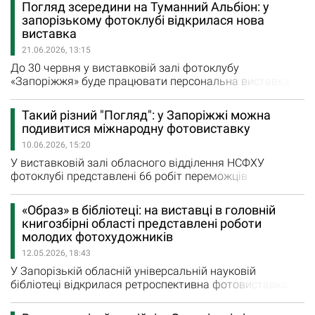
Погляд зсередини на Туманний Альбіон: у
відеоператора відділу комунікації цієї бригади
запорізькому фотоклубі відкрилася нова
Олександра Корецького "Сміливі здобудуть перемогу".
виставка
В експозиції представлено 75 світлин, які
21.06.2026, 13:15
розповідають…
До 30 червня у виставковій залі фотоклубу
«Запоріжжя» буде працювати персональна виставка
фотохудожника Володимира Клюєва «Imagine Britain»
(«Уявіть собі Британію»). Це погляд зсередини на
Такий різний "Погляд": у Запоріжжі можна
Туманний Альбіон запоріжця, який п“ятий рік живе у
подивитися міжнародну фотовиставку
Великобританії. «Автор виставки Володимир Клюєв —
10.06.2026, 15:20
член Запорізького…
У виставковій залі обласного відділення НСФХУ
фотоклубі представлені 66 робіт переможців
відкритого міжнародного конкурсу-фотовиставки
"Погляд-2025", який проходив у Кропивницькому у 29-й
«Образ» в бібліотеці: на виставці в головній
раз. "Виставка “Погляд” - це особливий мистецький
книгозбірні області представлені роботи
простір, в якому зібрані роботи фотографів різного
молодих фотохудожників
творчого бачення, досвіду та настрою. Виставка…
12.05.2026, 18:43
У Запорізькій обласній універсальній науковій
бібліотеці відкрилася ретроспективна фотовиставка
молодіжної фотостудії «Образ» Міського палацу
дитячої та юнацької творчості. Раніше роботи