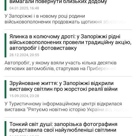
вимагали повернути близьких додому
Національної спілки фотохудожників України. …
04.01.2025, 16:48
У Запоріжжі і в новому році родини
військовополонених продовжать щотижня збиратися
на традиційні акції, суть яких — нагадати суспільству
про свій невимовний біль. А ще — вимагати
Ялинка в колючому дроті: у Запоріжжі рідні
повернення героїв додому. Для захисників Маріуполя
військовополонених провели традиційну акцію,
це вже треті Різдво і Новий рік за колючим дротом, для
автопробіг і фотовиставку
військових, які потрапили в полон на Курщині, - перші.
28.12.2024, 20:55
Військова…
Автопробіг, у якому взяли участь кілька десятків
легкових автомобілів, стартував на Прибережній
магістралі. Учасників автопробігу можна було
вирізнити в транспортному потоці на центральному
Зруйноване життя: у Запоріжжі відкрили
проспекті по прапорах та плакатах відповідного
виставку світлин про жорстокі реалії війни
змісту. Вони сигналили, нагадуючи мешканцям
15.09.2024, 23:28
Запоріжжя і гостям міста про своїх близьких чи
побратимів, які знаходяться у ворожому…
У Туристичному інформаційному центрі відкрилася
виставка "Рятуємо новітню історію України від терору
та забуття". На ній представлені фотороботи Катерини
Клочко та Дмитра Смольєнка і архівні фотографії з
Тонкий світ душі: запорізька фотографиня
колекції Запорізького наукового товариства імені
представила свої найулюбленіші світлини
Якова Новицького. Організатори виставки анонсували