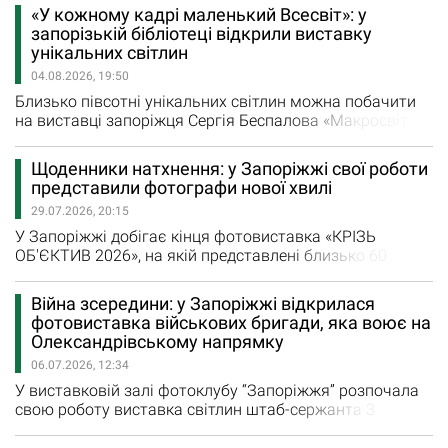
представлені 42 роботи столичних фотографів —
«У кожному кадрі маленький Всесвіт»: у
пейзажі, портрети, спорт великих швидкостей,
запорізькій бібліотеці відкрили виставку
макросвіт природи, архітектурна краса. Свої роботи
унікальних світлин
для виставки у Запоріжжі надали Владислав Гінзбург,…
04.08.2026, 19:50
Близько півсотні унікальних світлин можна побачити
на виставці запоріжця Сергія Беспалова «Макросвіт
очима фотографа», яка відкрилася у Запорізькій
обласній універсальній науковій бібліотеці. На
Щоденники натхнення: у Запоріжжі свої роботи
світлинах - понад 10 видів павуків, богомоли, жуки,
представили фотографи нової хвилі
ящірка, яких ми зазвичай не помічаємо у
29.07.2026, 20:15
навколишньому світі.. Це перша персональна виставка
інженера…
У Запоріжжі добігає кінця фотовиставка «КРІЗЬ
ОБ'ЄКТИВ 2026», на якій представлені близько 60
світлин авторів, які лише розпочинають свій творчий
шлях, але вже сміливо заявляють про себе власним
Війна зсередини: у Запоріжжі відкрилася
баченням світу. Виставка об’єднала роботи 11 авторів.
фотовиставка військових бригади, яка воює на
Це - Ольга Калінчук, Ліана Краснопольська, Сергій
Олександрівському напрямку
Терехов, Тетяна Міхтєєва-Маснік (Міх), Людмила…
06.07.2026, 12:34
У виставковій залі фотоклубу “Запоріжжя” розпочала
свою роботу виставка світлин штаб-сержанта 3
категорії відділення комунікації 95 окремої десантно-
штурмової бригади Вадима Буліка та фотографа і