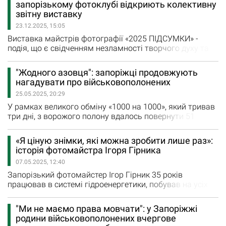
запорізькому фотоклубі відкриють колективну
художня рада — голова Запорізького обласного
звітну виставку
відділення НСФХУ Олег Бурбовський, його заступник
23.12.2025, 15:05
Валерій Кошеленко…
Виставка майстрів фотографії «2025 ПІДСУМКИ» -
подія, що є свідченням незламності творчого духу та
постійного прагнення до розвитку навіть у
найскладніші часи. Як повідомив заступник голови
"Жодного азовця": запоріжці продовжують
обласної організації Національної спілки
нагадувати про військовополонених
фотохудожників України Валерій Кошеленко, вона
25.05.2025, 20:29
об’єднує фотографів, для яких мистецтво не є лише
формою самовираження,…
У рамках великого обміну «1000 на 1000», який тривав
три дні, з ворожого полону вдалось повернути 51
захисника з Запорізької області «Очі наших хлопців
про багато що говорять…на жаль. Попереду в кожного
«Я ціную знімки, які можна зробити лише раз»:
з них непростий шлях відновлення та реабілітації. І
історія фотомайстра Ігоря Гірника
наша головна задача - бути поруч та допомогти», =
07.05.2025, 12:40
зазначив голова Запорізької ОДА…
Запорізький фотомайстер Ігор Гірник 35 років
працював в системі гідроенергетики, побував на усіх
українських ГЕС, їздив у відрядження на інші станції
колишнього СРСР. Почав фотографувати ще під час
"Ми не маємо права мовчати": у Запоріжжі
служби в Радянській армії, у 80-х роках, потім прийшов
родини військовополонених вчергове
у фотоклуб «Запоріжжя». У 1998 році вступив до