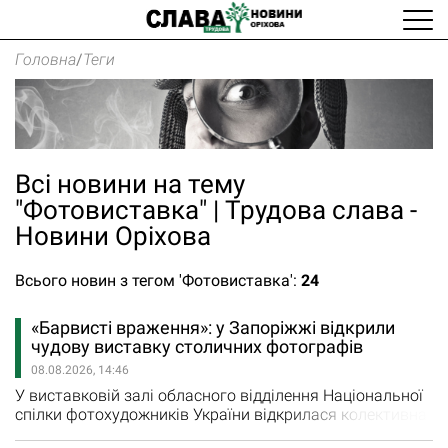
Головна
/
Теги
Всі новини на тему
"Фотовиставка" | Трудова слава -
Новини Оріхова
Всього новин з тегом 'Фотовиставка':
24
«Барвисті враження»: у Запоріжжі відкрили
чудову виставку столичних фотографів
08.08.2026, 14:46
У виставковій залі обласного відділення Національної
спілки фотохудожників України відкрилася колективна
виставка Київського фотоклубу "9х12" В експозиції