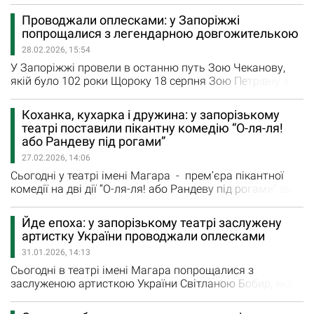
драматичному театрі імені В.Г. Магара, став
Проводжали оплесками: у Запоріжжі
розкішним музичним подарунком запоріжцям (і
попрощалися з легендарною довгожителькою
особливо запоріжанкам) до свята весни і краси.
28.02.2026, 15:54
Народна артистка України Ольга Чубарева виступала у
супроводі оркестру театру, яким…
У Запоріжжі провели в останню путь Зою Чеканову,
якій було 102 роки Щороку 18 серпня Зою Петрівну з
днем народження вітали колективи обласної
філармонії та театру імені Магара, адже в цих двох
Коханка, кухарка і дружина: у запорізькому
закладах вона загалом пропрацювала понад 50 років.
театрі поставили пікантну комедію “О-ля-ля!
А від імені міської влади іменинницю вітали
або Рандеву під рогами”
працівники департаменту соціального захисту
27.02.2026, 14:06
населення Запорізької міської…
Сьогодні у театрі імені Магара - прем’єра пікантної
комедії на дві дії “О-ля-ля! або Рандеву під рогами” за
п’єсою французького драматурга Марка Камолетті
“Граємо в дружну родину, або Гарнір по-французьки”.
Йде епоха: у запорізькому театрі заслужену
“Поважний чоловік чи ловелас? Порядна жінка чи
артистку України проводжали оплесками
коханка? Кожен обирає собі роль, яка більше до
31.01.2026, 14:13
вподоби.…
Сьогодні в театрі імені Магара попрощалися з
заслуженою артисткою України Світланою Бобир, яка
служила в театрі майже 60 років. До речі, народилася
актриса в Міжнародний день театру, тобто два головні