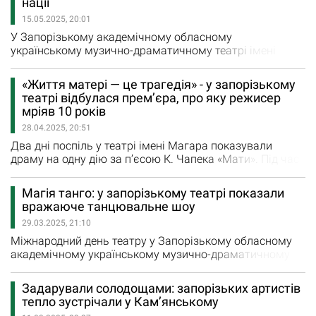
нації
«Крістель та Жером чекають гостей, але у них…
15.05.2025, 20:01
У Запорізькому академічному обласному
українському музично-драматичному театрі імені
В.Г.Магара у Всесвітній день вишиванки відкрили
яскраву фотозону і виставку костюмів з вистав. А
«Життя матері — це трагедія» - у запорізькому
родзинкою святкування стало дефіле співробітників у
театрі відбулася прем’єра, про яку режисер
вишиванках. Гості заходу — колеги, друзі театру,
мріяв 10 років
журналісти-переселенці та ветерани журналістики,
28.04.2025, 20:51
яких об“єднав…
Два дні поспіль у театрі імені Магара показували
драму на одну дію за п’єсою К. Чапека «Мати». Під час
показу частина глядачок плакала. Нову виставу
“магарівців” сміливо можна назвати мистецькою
Магія танго: у запорізькому театрі показали
подією року не тільки у театрі, а й в культурному
вражаюче танцювальне шоу
середовищі Запоріжжя. Її дивишся на одному диханні, у
29.03.2025, 21:10
залі 1 годину 45 хвилин стоїть тиша…
Міжнародний день театру у Запорізькому обласному
академічному українському музично-драматичному
театрі імені В.Г. Магара відзначили видовищною
прем'єрою «TANGO cover versions» і відкриттям
Задарували солодощами: запорізьких артистів
оновленої фотогалереї Усього у фотогалереї 97
тепло зустрічали у Кам’янському
портретів акторів драми, балету і вокалу, музикантів