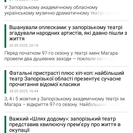
глядачі довго не відпускали акторів і режисера,…
У Запорізькому академічному обласному
українському музично-драматичному театрі імені В.Г.
Магара відбувся святковий захід Сьогодні вся країна
вшановує тих, хто зі зброєю в руках відстоює
Вшанували оплесками: у запорізькому театрі
незалежність України, її свободу та майбутнього. З
згадували народних артистів, які давно пішли з
нагоди Дня захисника і захисниці України у театрі
життя
відбувся невеличкий концерт, на якому
30.09.2025, 20:18
найпочеснішими гостями були працівники,…
Перед початком 97-го сезону у театрі імені Магара
провели два душевних заходи — поклали квіти до
пам’ятника Володимира Магара, який був головним
режисером майже 30 років, і відкрили пам’ятні
Фатальні пристрасті плюс хіп-хоп: найбільший
таблички на гримерках на честь народних артистів
театр Запорізької області презентує сучасне
України Григорія Антоненка, Тетяни Мірошниченко та
прочитання відомої класики
Володимира Лук’янця, які віддали усе своє життя
28.09.2025, 16:44
служінню…
3, 4 і 5 жовтня у Запорізькому академічному театрі ім.
Магара – відкриття 97-го сезону. Найбільший театр
області презентує сучасне прочитання відомої класики
– виставу «Зілля» за повістю Ольги Кобилянської. Цю
Важкий «Шлях додому»: запорізький театр
постановку в театрі створює відомий український
представив хвилюючу прем’єру про життя в
режисер, запоріжець, який нині очолює театр у Дніпрі,
окупації
заслужений діяч мистецтв України…