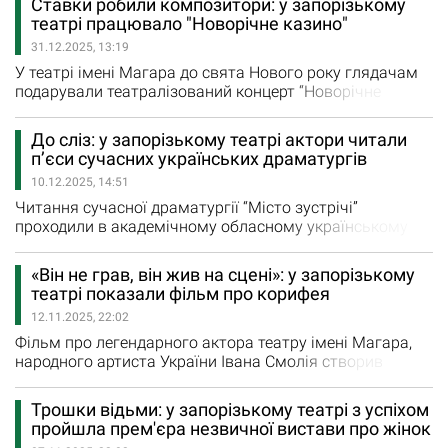
Ставки робили композитори: у запорізькому
свята її життя — професійне і особисте - поєдналися в
театрі працювало "Новорічне казино"
одній даті. Творчі досягнення актриси-легенди та її
31.12.2025, 13:19
вагомий внесок у розвиток театрального мистецтва…
У театрі імені Магара до свята Нового року глядачам
подарували театралізований концерт “Новорічне
казино”, який об’єднав на сцені музикантів, вокалістів,
танцівників і артистів драми Це була лайт-версія
До сліз: у запорізькому театрі актори читали
прем’єри минулого сезону “Casino VA-BANK” -
п’єси сучасних українських драматургів
авторської програми Сергія Пелюка, який з вересня
10.12.2025, 14:51
2024 року працює в театрі заступником…
Читання сучасної драматургії “Місто зустрічі”
проходили в академічному обласному українському
музично-драматичному театрі імені В.Г. Магара у
рамках проєкту “Драматургія змін: театральна мережа
«Він не грав, він жив на сцені»: у запорізькому
для суспільного діалогу”. Цікавий захід тривав два дні.
театрі показали фільм про корифея
Програма читань складалася з презентації
12.11.2025, 22:02
драматургічної збірки “Драма панорама”,…
Фільм про легендарного актора театру імені Магара,
народного артиста України Івана Смолія створив
студент КНУКТ ім. Карпенка-Карого Микита Павелко,
який особисто знав Івана Ілліча. Презентація фільму
Трошки відьми: у запорізькому театрі з успіхом
відбулася у другі роковини з дня смерті Івана Смолія.
пройшла прем'єра незвичної вистави про жінок
«Вперше на сцену театру я ступив у 4 роки. Закохався з