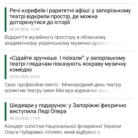
театральну нагороду Придніпров’я «Січеславна-2026».
Це - найбільша театральна подія року, у якій беруть
Речі корифеїв і раритетні афіші: у запорізькому
участь театри Дніпра, Кам’янського, Кривого Рогу та
театрі відкрили простір, де можна
Запоріжжя. Експертна рада у січні переглянула всі
доторкнутися до історії
відео надісланих вистав і сформувала довгий список,…
28.03.2026, 15:50
Відкриття музейного простору в обласному
академічному українському музично-драматичному
театрі імені В.Г. Магара у Міжнародний день театру
стало ще одним кроком по увіковічненню історії цього
«Сідайте зручніше. І поїхали”: у запорізькому
храму Мельпомени та вшануванню видатних акторів,
театрі глядачам показують яскраву музичну
які її творили. Першим кроком було встановлення у
комедію
2024-2025 роках пам“ятних табличок на гримерках, в
26.03.2026, 23:03
яких готувалися…
Своє професійне свято - Міжнародний день театру
колектив театру імені Магара відзначає масштабно:
прем“єрою музичної комедії “Балканський любовний
експрес” у постановці головного режисера театру,
Шедеври у подарунок: у Запоріжжі феєрично
заслуженого діяча мистецтв України Віктора Попова,
виступила Леді Опера
зустріччю з ветеранами театру і відкриттям музейного
08.03.2026, 11:59
простору з раритетними експонатами. Напередодні
свята…
Концерт солістки Національної філармонії України
Ольги Чубаревої «Vivere», який відбувся в
академічному обласному українському музично-