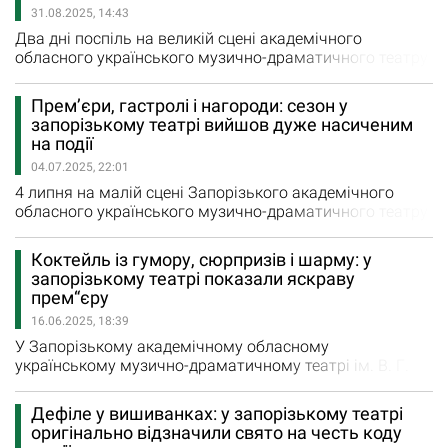
31.08.2025, 14:43
Два дні поспіль на великій сцені академічного
обласного українського музично-драматичного театру
ім. В.Г. Магара показували прем’єру драми Ігоря Тура
«Шлях додому» у постановці заслуженого артиста
Прем’єри, гастролі і нагороди: сезон у
України маріупольця Андрія Луценка. Допрем'єрний
запорізькому театрі вийшов дуже насиченим
показ відбувся в День вшанування пам’яті полеглих
на події
захисників і захисниць України. 29…
04.07.2025, 22:01
4 липня на малій сцені Запорізького академічного
обласного українського музично-драматичного театру
імені Магара відбулася прем’єра драмедії-паралелі
“Дар”. Вона проходила з аншлагом — квитки у залі на
Коктейль із гумору, сюрпризів і шарму: у
37 місць розкупили дуже швидко. Це була перша
запорізькому театрі показали яскраву
прем'єра, зіграна у камерній залі у 96 театральному
прем“єру
сезоні, який завершився 29 червня ще…
16.06.2025, 18:39
У Запорізькому академічному обласному
українському музично-драматичному театрі ім. В. Г.
Магара два дні поспіль з аншлагом йшли покази
комедії "П'ятниця 13" за п’єсою відомого сучасного
Дефіле у вишиванках: у запорізькому театрі
французького драматурга Жана-П'єра Мартінеса.
оригінально відзначили свято на честь коду
Перший показ відбувся, звісно, у п’ятницю, 13 червня.