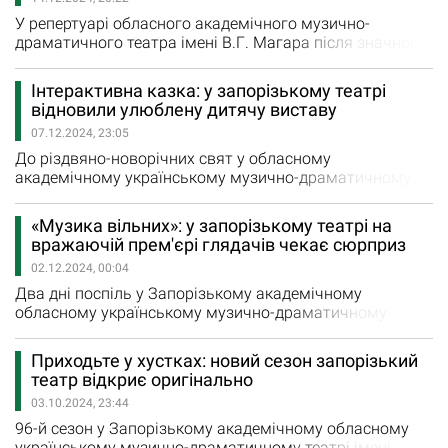
змогу насолодитися шикарною постановкою. Виставу…
У репертуарі обласного академічного музично-
драматичного театра імені В.Г. Магара після значної
перерви з’явилася яскрава колоритна вистава «Тевʼє-
молочник». Це зворушлива історія про життя, сімейні
Інтерактивна казка: у запорізькому театрі
цінності, віру та любов. Вистава відкриває перед
відновили улюблену дитячу виставу
глядачами глибокі роздуми про людську долю та силу
07.12.2024, 23:05
духу. Першооснова вистави – твори…
До різдвяно-новорічних свят у обласному
академічному українському музично-драматичному
театрі імені В.Г.Магара відновили виставу «Пан
Коцький». Прем’єра відбулася 22 грудня 2015 року,
«Музика вільних»: у запорізькому театрі на
згодом вистава зникла з репертуару театру, а в
вражаючій прем'єрі глядачів чекає сюрприз
листопаді цього року заслужений діяч мистецтв
02.12.2024, 00:04
України Віктор Попов відновив “Пана Коцького”. Віктор
Васильович…
Два дні поспіль у Запорізькому академічному
обласному українському музично-драматичному
театрі ім.В.Г.Магара йшла прем’єра програми “Музика
вільних”. Її також можна буде подивитися 6 грудня. У
Приходьте у хустках: новий сезон запорізький
пісенному вернісажі взяли участь артисти драми,
театр відкриє оригінально
балету і музиканти оркестру театру. А ще на глядачів
03.10.2024, 23:44
очікував сюрприз — виступ випускниці музичного…
96-й сезон у Запорізькому академічному обласному
українському музично-драматичному театрі імені