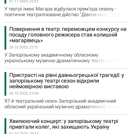
07.11.2025, 22:02
першого погляду — в сцену, в атмосферу…
У театрі імені Магара відбулася прем’єра сезону -
поетичне театралізоване дійство “Дівоче коло”. Воно
проходило у фоє другого поверху, де встановили сцену
для актрис і столики зі стільцями для глядачів. Така
Повернення в театр: переможцем конкурсу на
близькість сприяла атмосфері задушевності,
посаду головного режисера став колишній
розкутості, а ще - відчуттю емоційного єднання тих, хто
«магарівець»
брав участь у поетичному дійстві, і тих,…
28.10.2025, 22:57
У Запорізькому академічному обласному
українському музично-драматичному театрі ім. В. Г.
Магара відбувся конкурс на заміщення вакантних
посад. За результатами конкурсу переможцем на
Пристрасті на рівні давньогрецької трагедії: у
заміщення вакантної посади головного режисера став
запорізькому театрі сезон відкрили
відомий запорізький театральний режисер, заслужений
неймовірною виставою
діяч мистецтв України Віктор Попов, який свого часу
06.10.2025, 22:43
працював у цьому театрі заступником…
97-й театральний сезон Запорізький академічний
обласний український музично-драматичний театр
імені В.Магара відкрив притчею про фатальне кохання
за повістю Ольги Кобилянської "У неділю рано зілля
Хвилюючий концерт: у запорізькому театрі
копала" (інсценізація Віталія Денисенка). Вистава
привітали колег, які захищають Україну
«Зілля» три дні поспіль збирала аншлаги, у фіналі
01.10.2025, 19:24