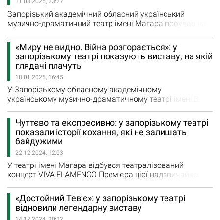
11.03.2025, 23:27
оркестру, художніх керівників театру та керівників
виробничих…
Запорізький академічний обласний український
музично-драматичний театр імені Магара побував на
гастролях вперше за три роки. У Кам'янське
Дніпропетровської області він привіз дві вистави "Ми
«Миру не видно. Війна розгорається»: у
знову складаємо валізи, пакуємо костюми, реквізит,
запорізькому театрі показують виставу, на якій
декорації – словом, збираємо наші вистави, щоб
глядачі плачуть
подарувати їх новим глядачам. 8 березня ми
18.01.2025, 16:45
виступимо на сцені…
У Запорізькому обласному академічному
українському музично-драматичному театрі імені В.
Магара показують виставу «Гетьман Мазепа»
Прем'єра вистави, створеної на основі однойменної
Чуттєво та експресивно: у запорізькому театрі
трилогії Богдана Лепкого (інсценізація Є. Головатюка,
показали історії кохання, які не залишать
В. Селезньова), відбулася 25 березня 2016 року. Вже
байдужими
росія захопила Крим, створила т.зв. ДНР і ЛНР, тобто
22.12.2024, 12:03
йшла російсько-українська…
У театрі імені Магара відбувся театралізований
концерт VIVA FLAMENСO Прем'єра цієї надзвичайно
яскравої та емоційної програми іспанської музики і
танцю відбулася 5 березня 2019 року. На деякий час
«Достойний Тевʼє»: у запорізькому театрі
вона зникла з репертуару театра, і от на завершення
відновили легендарну виставу
2024 року знову з’явилася - 20 грудня глядачі мали
14.12.2024, 20:22