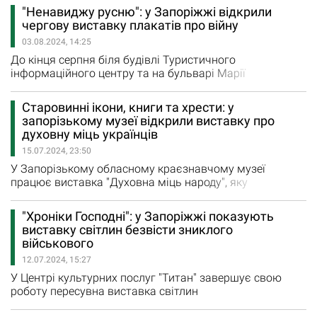
організації виставки надала ГО "Культпрожектор", яку
"Ненавиджу русню": у Запоріжжі відкрили
на відкритті представляла співробітниця Львівської
чергову виставку плакатів про війну
галереї сучасного іконопису ІконАрт Олена Сидорова. У
03.08.2024, 14:25
цьому закладі культури виставляють роботи Данила
Мовчана.…
До кінця серпня біля будівлі Туристичного
інформаційного центру та на бульварі Марії
Приймаченко (колишній проспект Маяковського)
можна подивитися роботи полтавської мисткині Нато
Старовинні ікони, книги та хрести: у
Мікеладзе. На цих двох локаціях розміщені 20 робіт.
запорізькому музеї відкрили виставку про
Виставка відкрилася у рамках проєкту "Плакати
духовну міць українців
воєнного часу", який з початку повномасштабної війни
15.07.2024, 23:50
реалізують Туристичний…
У Запорізькому обласному краєзнавчому музеї
працює виставка "Духовна міць народу", яку
присвятили Дню Української Державності. Два роки
поспіль свято, яке символізує тисячолітню історію
"Хроніки Господні": у Запоріжжі показують
державотворення України, коріння якого сягають
виставку світлин безвісти зниклого
глибини віків, відзначали 28 липня, у День хрещення
військового
Київської Русі. А з переходом України на
12.07.2024, 15:27
навоюліанський календар цьогоріч…
У Центрі культурних послуг "Титан" завершує свою
роботу пересувна виставка світлин
військовослужбовця з Павлограда Олександра