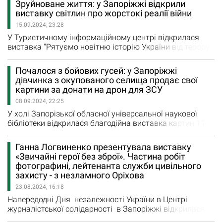
Зруйноване життя: у Запоріжжі відкрили
музеї. На жаль, виставка посмертна -15 серпня
виставку світлин про жорстокі реалії війни
Анатолій Михайлович помер від травм, отриманих під
15.09.2024, 23:28
час ДТП, вони були несумісними з життям. На
відкриття виставки…
У Туристичному інформаційному центрі відкрилася
виставка "Рятуємо новітню історію України від терору
та забуття". На ній представлені фотороботи Катерини
Клочко та Дмитра Смольєнка і архівні фотографії з
Почалося з бойових гусей: у Запоріжжі
колекції Запорізького наукового товариства імені
дівчинка з окупованого селища продає свої
Якова Новицького. Організатори виставки анонсували
картини за донати на дрон для ЗСУ
її так: "Катерина і Дмитро знімають у…
08.09.2024, 22:25
У холі Запорізької обласної універсальної наукової
бібліотеки відкрилася благодійна виставка картин 11-
річної Поліни Солод Учасниця і переможниця
різноманітних художніх локальних конкурсів продає
Ганна Логвиненко презентувала виставку
свої картини, щоб зібрати кошти на дрон для ЗСУ. Як
«Звичайні герої без зброї». Частина робіт
розповіла на відкритті виставки головна бібліотекарка
фотографині, лейтенанта служби цивільного
відділу мистецтва ЗОУНБ Олена Савкіна, у 2022 році
захисту - з незламного Оріхова
Поліна з…
23.08.2024, 16:18
Напередодні Дня незалежності України в Центрі
журналістської солідарності в Запоріжжі відкрилася
персональна виставка «Звичайні герої без зброї»