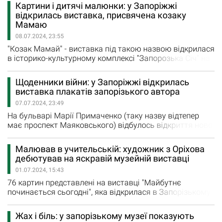
Господа "Хроніки Господні". Олександр Господ, як
Картини і дитячі малюнки: у Запоріжжі
повідомляє сайт міської ради, у 2014 році пішов
відкрилась виставка, присвячена козаку
захищати рідну країну добровольцем у складі Правого
Мамаю
сектора. У 2018 році був зарахований сапером у склад
08.07.2024, 23:55
93-ї окремої механізованої…
"Козак Мамай" - виставка під такою назвою відкрилася
в історико-культурному комплексі "Запорозька Січ" на
Хортиці. На ній представлені картини із музейного
фонду Національного заповідника "Хортиця" та дитячі
Щоденники війни: у Запоріжжі відкрилась
малюнки із зображенням відомого козака. Про це
виставка плакатів запорізького автора
повідомляє сайт Запорізької ОДА. Картинами із
07.07.2024, 23:49
зображенням Мамая українці прикрашали…
На бульварі Марії Примаченко (таку назву відтепер
має проспект Маяковського) відбулось відкриття нової
виставки з серії "Плакати воєнного часу". Цього разу
представлені роботи запорізького митця Івана
Малював в учительській: художник з Оріхова
Волянського. Як зазначає пресслужба Запорізької
дебютував на яскравій музейній виставці
міської ради, графічний та моушн-дизайнер Іван
01.07.2024, 15:43
Волянський народився в Запоріжжі у 1992 році. Хотів
стати…
76 картин представлені на виставці "Майбутнє
починається сьогодні", яка відкрилася в Запорізькому
обласному художньому музеї у День Конституції
України. Вернісаж є підсумком 5-го мистецького
Жах і біль: у запорізькому музеї показують
пленеру Запорізький пейзаж, який об'єднав 23