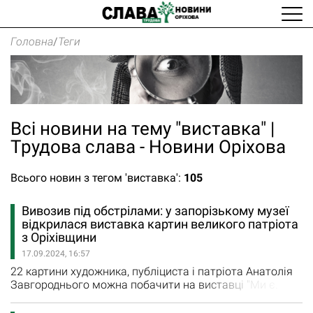
Головна
/
Теги
Всі новини на тему "виставка" |
Трудова слава - Новини Оріхова
Всього новин з тегом 'виставка':
105
Вивозив під обстрілами: у запорізькому музеї
відкрилася виставка картин великого патріота
з Оріхівщини
17.09.2024, 16:57
22 картини художника, публіциста і патріота Анатолія
Завгороднього можна побачити на виставці "Ми є.
Були. І будем ми! Й Вітчизна наша з нами", яка
відкрилася у Запорізькому обласному художньому