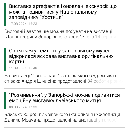
членкині НСЖУ, працівниці відділу зв’язків із ЗМІ та
Виставка артефактів і оновлені екскурсії: що
роботи з громадськістю ГУ ДСНС в Запорізькій області
можна подивитися у Національному
лейтенанта служби цивільного захисту Ганни
заповіднику "Хортиця"
Логвиненко. Ця перспективна молода дівчина…
17.08.2024, 16:23
Сьогодні і завтра ще можна побувати на виставці
"Давні тварини Запорізького краю", яка з 14 серпня
працює в історико-культурному комплексі "Запорозька
Січ" Національного заповідника "Хортиця". Як
Світяться у темноті: у запорізькому музеї
повідомили на офіційній сторінці заповідника у
відкрилася яскрава виставка оригінальних
фейсбуці, її присвятили Дню археолога, який щорічно
картин
відзначають 15 серпня. "Для наших…
11.08.2024, 15:48
На виставці "Світло надії" запорізького художника і
співака Андрія Шмиріна представлені 34 роботи різних
років написання - від 1996-го до сьогодення. Цікава
історія роботи "Натюрморт з вазою і перлинами". Вона
"Розмивання": у Запоріжжі можна подивитися
стала першою картиною, яку в Андрія купили у 1995
емоційну виставку львівського митця
році. Знайомому художника вона дуже сподобалась і
03.08.2024, 17:33
він запропонував 100 доларів.…
Близько 30 робіт львівського іконописця і живописця
Данила Мовчана представлені на виставці у галереї
Туристичного інформаційного центру. Допомогу в